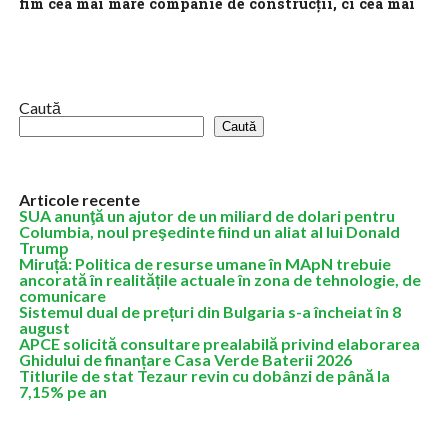
fim cea mai mare companie de construcții, ci cea mai
bună
România se apropie de inaugurarea primului tunel de autostradă
din istoria sa. Pe Lotul 4 Sibiu – Pitești, lucrările au depășit 90%...
Caută
Caută
Articole recente
SUA anunţă un ajutor de un miliard de dolari pentru
Columbia, noul preşedinte fiind un aliat al lui Donald
Trump
Miruță: Politica de resurse umane în MApN trebuie
ancorată în realitățile actuale în zona de tehnologie, de
comunicare
Sistemul dual de prețuri din Bulgaria s-a încheiat în 8
august
APCE solicită consultare prealabilă privind elaborarea
Ghidului de finanțare Casa Verde Baterii 2026
Titlurile de stat Tezaur revin cu dobânzi de până la
7,15% pe an