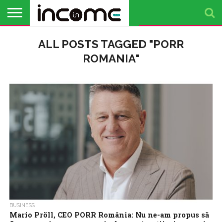
ACTUALITATE
ALL POSTS TAGGED "PORR
PROFIL DE
BUSINESS
ANALIZE
OPINII
FINANȚE
TIMP
ANTREPRENOR
PERSONALE
LIBER
ROMANIA"
BUSINESS
Mario Pröll, CEO PORR România: Nu ne-am propus să