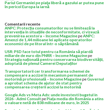
Pariul Germaniei pe piaţa liberă a gazului ar putea pune
în pericol Europa la iarnă
Comentarii recente
ANPC: Protecția consumatorilor nu se limitează la
intervenția în situațiile de neconformitate, ci vizează
prevenirea acestora – Income Magazine
pe
ANPC:
Amenzi de 1,44 milioane lei aplicate operatorilor
economici de pe litoral într-o săptămână
USR: PSD face totul pentru ca România să piardă
miliarde de euro din PNRR – Income Magazine
pe
Strategia națională pentru conservarea biodiversității,
adoptată de plenul Camerei Deputaților
Transportatorii cer transformarea schemei de
compensare a accizei în mecanism permanent de
motorină profesională – Income Magazine
pe
Guvernul
a aprobat schema de ajutor de stat pentru
compensarea creșterii accizei la motorină
Google Ads vs Meta Ads: unde investesti bugetul in
2026 - Admi Consult
pe
Piața media din România a atins
o valoare netă de 838 milioane de euro, în 2025