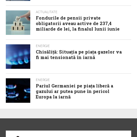
ACTUALITATE
Fondurile de pensii private
obligatorii aveau active de 237,4
miliarde de lei, la finalul lunii iunie
ENERGIE
Chisăliță: Situația pe piața gazelor va
fi mai tensionată în iarnă
ENERGIE
Pariul Germaniei pe piaţa liberă a
gazului ar putea pune în pericol
Europa la iarnă