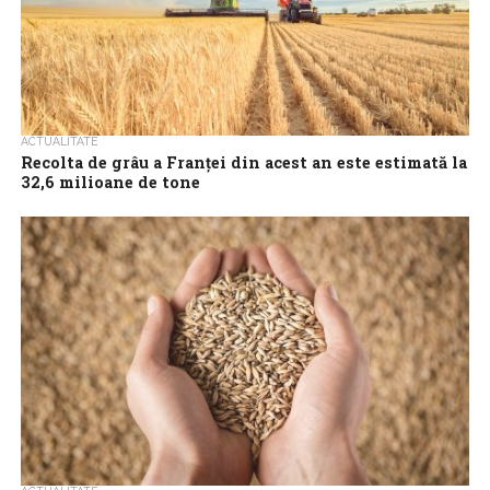
ACTUALITATE
Recolta de grâu a Franței din acest an este estimată la
32,6 milioane de tone
Recolta de grâu a Franței este prognozată să ajungă la 32,6
milioane de tone în acest an, în creștere cu 27% comparativ...