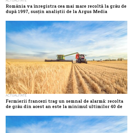
ACTUALITATE
România va înregistra cea mai mare recoltă la grâu de
după 1997, susțin analiștii de la Argus Media
România ar urma să înregistreze în următorul sezon agricol, care
va începe la 1 iulie 2025, cea mai mare recoltă de grâu...
ACTUALITATE
Fermierii francezi trag un semnal de alarmă: recolta
de grâu din acest an este la minimul ultimilor 40 de
ani
Recolta de grâu moale a Franţei din acest an este preconizată să
coboare la cea mai mică valoare din ultimii 40 de...