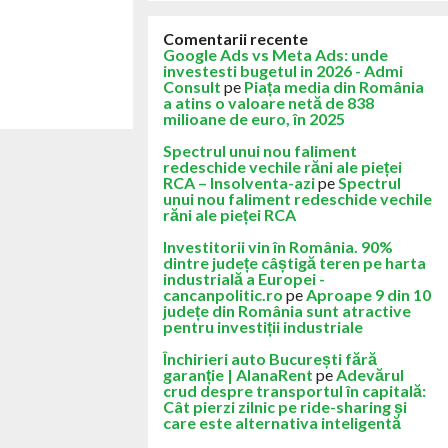
Comentarii recente
Google Ads vs Meta Ads: unde
investesti bugetul in 2026 - Admi
Consult
pe
Piața media din România
a atins o valoare netă de 838
milioane de euro, în 2025
Spectrul unui nou faliment
redeschide vechile răni ale pieței
RCA – Insolventa-azi
pe
Spectrul
unui nou faliment redeschide vechile
răni ale pieței RCA
Investitorii vin în România. 90%
dintre județe câștigă teren pe harta
industrială a Europei -
cancanpolitic.ro
pe
Aproape 9 din 10
județe din România sunt atractive
pentru investiții industriale
Închirieri auto București fără
garanție | AlanaRent
pe
Adevărul
crud despre transportul în capitală:
Cât pierzi zilnic pe ride-sharing și
care este alternativa inteligentă