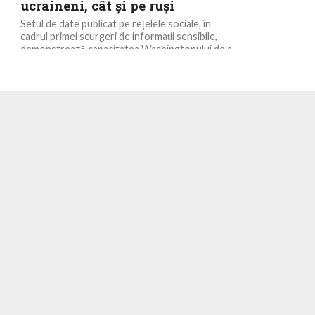
ucraineni, cât și pe ruși
Setul de date publicat pe rețelele sociale, în
cadrul primei scurgeri de informații sensibile,
demonstrează capacitatea Washingtonului de a
evalua starea mașinăriei...