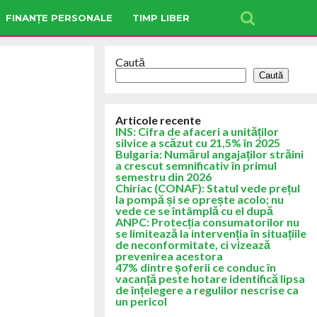
FINANȚE PERSONALE
TIMP LIBER
Caută
Caută
Articole recente
INS: Cifra de afaceri a unităților
silvice a scăzut cu 21,5% în 2025
Bulgaria: Numărul angajaților străini
a crescut semnificativ în primul
semestru din 2026
Chiriac (CONAF): Statul vede prețul
la pompă și se oprește acolo; nu
vede ce se întâmplă cu el după
ANPC: Protecția consumatorilor nu
se limitează la intervenția în situațiile
de neconformitate, ci vizează
prevenirea acestora
47% dintre șoferii ce conduc în
vacanță peste hotare identifică lipsa
de înțelegere a regulilor nescrise ca
un pericol