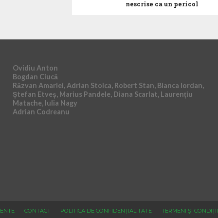
nescrise ca un pericol
Ovidiu Anton
Bogdan Ciucă
Răzvan Amariei, Adrian Stoica, Robert Stan, Bianca Iordan,
Ștefan Etveș, Marius Pandele, Diana Scarlat, Laurențiu
Matache, Iulia Nagy
Adrian Codreanu
ENTE
CONTACT
POLITICA DE CONFIDENȚIALITATE
TERMENI ȘI CONDIȚII