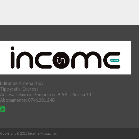
Editat de Antena 3 SA
Tipografia: Everest
Adresa: Dimitrie Pompeiu nr. 9-9A, clădirea 14
Abonamente: 0746.281.248
Copyright © 2025 Income Magazine.