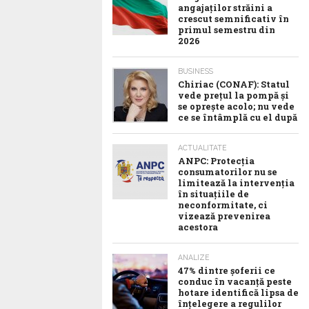
angajaților străini a
crescut semnificativ în
primul semestru din
2026
BUSINESS
Chiriac (CONAF): Statul
vede prețul la pompă și
se oprește acolo; nu vede
ce se întâmplă cu el după
ACTUALITATE
ANPC: Protecția
consumatorilor nu se
limitează la intervenția
în situațiile de
neconformitate, ci
vizează prevenirea
acestora
ANALIZE
47% dintre șoferii ce
conduc în vacanță peste
hotare identifică lipsa de
înțelegere a regulilor