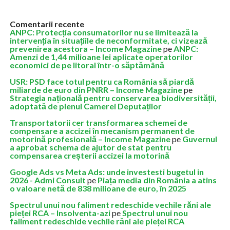
Comentarii recente
ANPC: Protecția consumatorilor nu se limitează la
intervenția în situațiile de neconformitate, ci vizează
prevenirea acestora – Income Magazine
pe
ANPC:
Amenzi de 1,44 milioane lei aplicate operatorilor
economici de pe litoral într-o săptămână
USR: PSD face totul pentru ca România să piardă
miliarde de euro din PNRR – Income Magazine
pe
Strategia națională pentru conservarea biodiversității,
adoptată de plenul Camerei Deputaților
Transportatorii cer transformarea schemei de
compensare a accizei în mecanism permanent de
motorină profesională – Income Magazine
pe
Guvernul
a aprobat schema de ajutor de stat pentru
compensarea creșterii accizei la motorină
Google Ads vs Meta Ads: unde investesti bugetul in
2026 - Admi Consult
pe
Piața media din România a atins
o valoare netă de 838 milioane de euro, în 2025
Spectrul unui nou faliment redeschide vechile răni ale
pieței RCA – Insolventa-azi
pe
Spectrul unui nou
faliment redeschide vechile răni ale pieței RCA