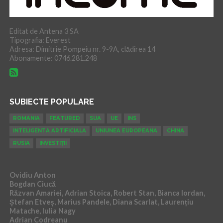
Editat de Antena 3 SA
Tipografia: Everest
Adresa: Dimitrie Pompeiu nr. 9-9A, clădirea 14
Abonamente: 0746.281.248
SUBIECTE POPULARE
ROMANIA
FEATURED
SUA
UE
INS
INTELIGENTA ARTIFICIALA
UNIUNEA EUROPEANA
CHINA
RUSIA
INVESTIȚII
Ovidiu Anton
Bogdan Ciucă
Răzvan Amariei, Adrian Stoica, Robert Stan, Bianca Iordan,
Ștefan Etveș, Marius Pandele, Diana Scarlat, Laurențiu
Matache, Iulia Nagy
Adrian Codreanu