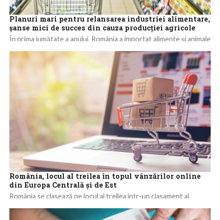
Planuri mari pentru relansarea industriei alimentare,
șanse mici de succes din cauza producției agricole
În prima jumătate a anului, România a importat alimente și animale
vii în valoare de 5,53 miliarde de euro, conform datelor
Institutului...
România, locul al treilea în topul vânzărilor online
din Europa Centrală şi de Est
România se clasează pe locul al treilea într-un clasament al
vânzărilor online în Europa Centrală şi de Est, cu un procent
consolidat...