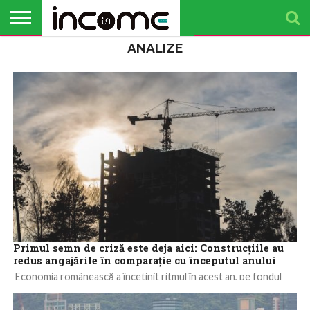
ANALIZE
ACTUALITATE
PROFIL DE
BUSINESS
ANALIZE
OPINII
FINANȚE
TIMP
ANTREPRENOR
PERSONALE
LIBER
Primul semn de criză este deja aici: Construcțiile au
redus angajările în comparație cu începutul anului
Economia românească a încetinit ritmul în acest an, pe fondul
erodării puterii de cumpărare a consumatorilor, a costurilor
crescute pentru firme și...