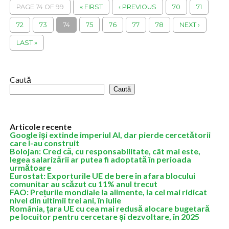
PAGE 74 OF 99
« FIRST
‹ PREVIOUS
70
71
72
73
74
75
76
77
78
NEXT ›
LAST »
Caută
Caută
Articole recente
Google îşi extinde imperiul AI, dar pierde cercetătorii
care l-au construit
Bolojan: Cred că, cu responsabilitate, cât mai este,
legea salarizării ar putea fi adoptată în perioada
următoare
Eurostat: Exporturile UE de bere în afara blocului
comunitar au scăzut cu 11% anul trecut
FAO: Prețurile mondiale la alimente, la cel mai ridicat
nivel din ultimii trei ani, în iulie
România, țara UE cu cea mai redusă alocare bugetară
pe locuitor pentru cercetare și dezvoltare, în 2025