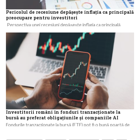
Pericolul de recesiune depășește inflația ca principală
preocupare pentru investitori
Perspectiva unei recesiuni depășește inflația ca principală
preocupare a investitorilor individuali din întreaga lume, conform
datelor din cel mai recent studiu Retail...
Investitorii români în fonduri tranzacționate la
bursă au preferat obligațiunile și companiile AI
Fondurile tranzacționate la bursă (ETF) pot fi o bună poartă de
intrare pe piața bursieră pentru noii investitori, rămânând prima
opțiune chiar...