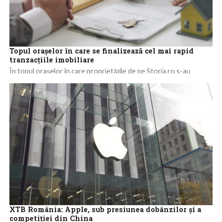
Topul orașelor în care se finalizează cel mai rapid
tranzacțiile imobiliare
În topul orașelor în care proprietățile de pe Storia.ro s-au
vândut cel mai rapid comparativ cu media din ultimul an, din
principalele...
XTB România: Apple, sub presiunea dobânzilor și a
competiției din China