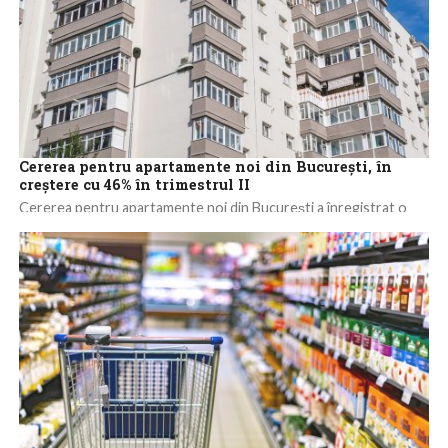
Cererea pentru apartamente noi din Bucureşti, în
creştere cu 46% în trimestrul II
Cererea pentru apartamente noi din Bucureşti a înregistrat o
creştere de 46% în cel de-al doilea trimestru al anului în curs
faţă...