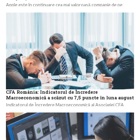
Apple este în continuare cea mai valoroasă companie de pe
bursa americană, atingând 2,66 trilioane de dolari la închiderea de
miercuri, 27...
CFA România: Indicatorul de Încredere
Macroeconomică a scăzut cu 7,5 puncte în luna august
Indicatorul de Încredere Macroeconomică al Asociaţiei CFA
România a scăzut semnificativ în luna august, cu 7,5 puncte, la
valoarea de 47,9 puncte....