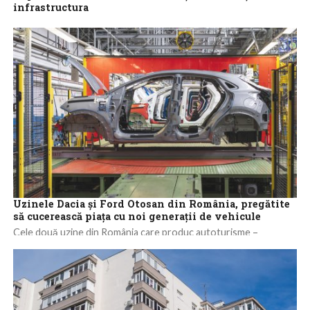
infrastructura
Toţi contribuabilii care derulează operaţiuni taxabile în România
trebuie să fie gata, încă de la 1 ianuarie 2024, să emită facturile
în...
Uzinele Dacia și Ford Otosan din România, pregătite
să cucerească piața cu noi generații de vehicule
Cele două uzine din România care produc autoturisme –
Automobile Dacia și Ford Otosan – au livrat în acest an 327.917
de...