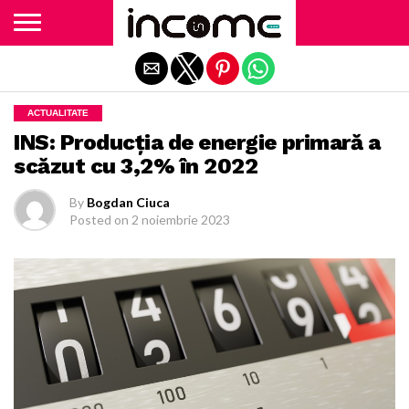
Exit mobile version
ACTUALITATE
INS: Producţia de energie primară a
scăzut cu 3,2% în 2022
By
Bogdan Ciuca
Posted on
2 noiembrie 2023