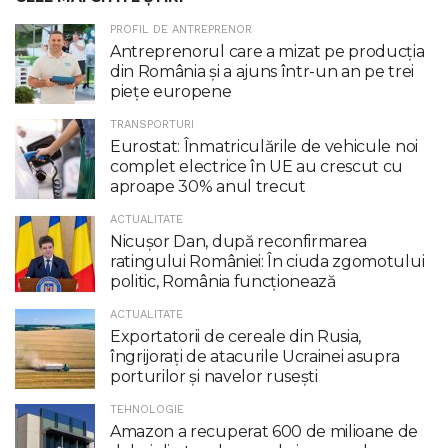
PROFIL DE ANTREPRENOR
Antreprenorul care a mizat pe producția
din România și a ajuns într-un an pe trei
piețe europene
TRANSPORTURI
Eurostat: Înmatriculările de vehicule noi
complet electrice în UE au crescut cu
aproape 30% anul trecut
ACTUALITATE
Nicuşor Dan, după reconfirmarea
ratingului României: În ciuda zgomotului
politic, România funcţionează
ACTUALITATE
Exportatorii de cereale din Rusia,
îngrijorați de atacurile Ucrainei asupra
porturilor și navelor rusești
TEHNOLOGIE
Amazon a recuperat 600 de milioane de