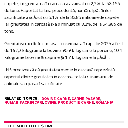
capete, iar greutatea în carcasă a avansat cu 2,2%, la 53.155
de tone. Raportat la luna precedentă, numărul păsărilor
sacrificate a scăzut cu 5,1%, de la 33,85 milioane de capete,
iar greutatea în carcasă s-a diminuat cu 3,2%, de la 54.885 de
tone.
Greutatea medie în carcasă consemnată în aprilie 2026 a fost
de 167,2 kilograme la bovine, 90,9 kilograme la porcine, 10,4
kilograme la ovine și caprine și 1,7 kilograme la păsări.
INS precizează că greutatea medie în carcasă reprezintă
raportul dintre greutatea în carcasă totală și numărul de
animale sau păsări sacrificate.
RELATED TOPICS:
,
,
,
BOVINE
CARNE
CARNE PASARE
,
,
,
NUMAR SACRIFICARI
OVINE
PRODUCTIE CARNE
ROMANIA
CELE MAI CITITE ȘTIRI