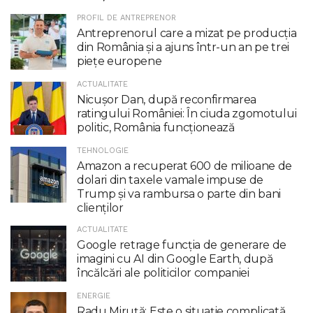
PROFIL DE ANTREPRENOR
Antreprenorul care a mizat pe producția
din România și a ajuns într-un an pe trei
piețe europene
ACTUALITATE
Nicuşor Dan, după reconfirmarea
ratingului României: În ciuda zgomotului
politic, România funcţionează
TEHNOLOGIE
Amazon a recuperat 600 de milioane de
dolari din taxele vamale impuse de
Trump şi va rambursa o parte din bani
clienţilor
ACTUALITATE
Google retrage funcţia de generare de
imagini cu AI din Google Earth, după
încălcări ale politicilor companiei
ENERGIE
Radu Miruţă: Este o situaţie complicată,