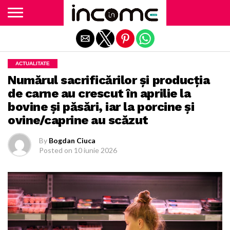
Exit mobile version
ACTUALITATE
Numărul sacrificărilor și producția
de carne au crescut în aprilie la
bovine și păsări, iar la porcine și
ovine/caprine au scăzut
By
Bogdan Ciuca
Posted on
10 iunie 2026