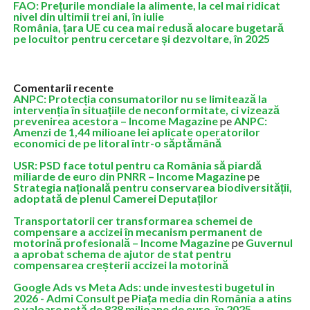
FAO: Prețurile mondiale la alimente, la cel mai ridicat
nivel din ultimii trei ani, în iulie
România, țara UE cu cea mai redusă alocare bugetară
pe locuitor pentru cercetare și dezvoltare, în 2025
Comentarii recente
ANPC: Protecția consumatorilor nu se limitează la
intervenția în situațiile de neconformitate, ci vizează
prevenirea acestora – Income Magazine
pe
ANPC:
Amenzi de 1,44 milioane lei aplicate operatorilor
economici de pe litoral într-o săptămână
USR: PSD face totul pentru ca România să piardă
miliarde de euro din PNRR – Income Magazine
pe
Strategia națională pentru conservarea biodiversității,
adoptată de plenul Camerei Deputaților
Transportatorii cer transformarea schemei de
compensare a accizei în mecanism permanent de
motorină profesională – Income Magazine
pe
Guvernul
a aprobat schema de ajutor de stat pentru
compensarea creșterii accizei la motorină
Google Ads vs Meta Ads: unde investesti bugetul in
2026 - Admi Consult
pe
Piața media din România a atins
o valoare netă de 838 milioane de euro, în 2025