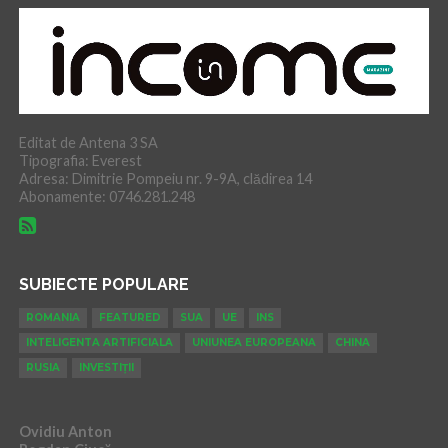
Editat de Antena 3 SA
Tipografia: Everest
Adresa: Dimitrie Pompeiu nr. 9-9A, clădirea 14
Abonamente: 0746.281.248
SUBIECTE POPULARE
ROMANIA
FEATURED
SUA
UE
INS
INTELIGENTA ARTIFICIALA
UNIUNEA EUROPEANA
CHINA
RUSIA
INVESTIȚII
Ovidiu Anton