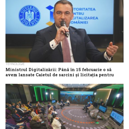
TEHNOLOGIE
Ministrul Digitalizării: Până în 15 februarie o să
avem lansate Caietul de sarcini şi licitaţia pentru
cloud-ul dedicat al României
Caietul de sarcini şi licitaţia pentru Cloud-ul dedicat al României
vor fi lansate până pe data de 15 februarie şi sper că,...