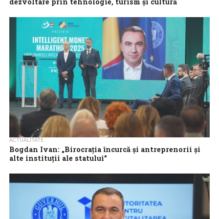
dezvoltare prin tehnologie, turism și cultură
Bistrița-Năsăud începe să devină un exemplu la nivel național
pentru modul în care administrația locală reușește să îmbine
infrastructura, tehnologia, cultura și...
ACTUALITATE
Bogdan Ivan: „Birocrația încurcă și antreprenorii și
alte instituții ale statului”
Intelligent Money Marathon, locul în care antreprenorii, liderii
instituționali și profesioniștii din finanțe își dau întâlnire pentru o
zi plină de inspirație,...