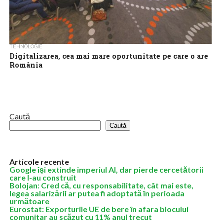
TEHNOLOGIE
Digitalizarea, cea mai mare oportunitate pe care o are
România
Digitalizarea României este visul care, odată îndeplinit, va aduce
o adevărată revoluție în țara noastră, iar schimbările vor fi
resimțite în viața...
Caută
Caută
Articole recente
Google îşi extinde imperiul AI, dar pierde cercetătorii
care l-au construit
Bolojan: Cred că, cu responsabilitate, cât mai este,
legea salarizării ar putea fi adoptată în perioada
următoare
Eurostat: Exporturile UE de bere în afara blocului
comunitar au scăzut cu 11% anul trecut