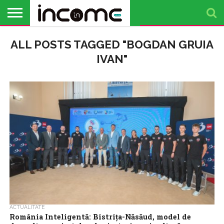
ACTUALITATE
ALL POSTS TAGGED "BOGDAN GRUIA
PROFIL DE
BUSINESS
ANALIZE
OPINII
FINANȚE
TIMP
ANTREPRENOR
PERSONALE
LIBER
IVAN"
ACTUALITATE
România Inteligentă: Bistrița-Năsăud, model de