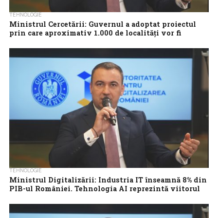
TEHNOLOGIE
Ministrul Cercetării: Guvernul a adoptat proiectul
prin care aproximativ 1.000 de localităţi vor fi
conectate la internet de mare vitează de minim 100
Mbps şi automat la infrastructură de tip 5G
Ministrul Cercetării, Inovării şi Digitalizării Bogan Ivan a anunţat
că Guvernul a aprobat, joi, un memorandum care prevede că
aproximativ 1.000 de...
TEHNOLOGIE
Ministrul Digitalizării: Industria IT înseamnă 8% din
PIB-ul României. Tehnologia AI reprezintă viitorul
Sectorul IT din România înseamnă 8% din Produsul Intern Brut
(PIB), fiind una dintre industriile cu cea mai mare valoare
adăugată din...