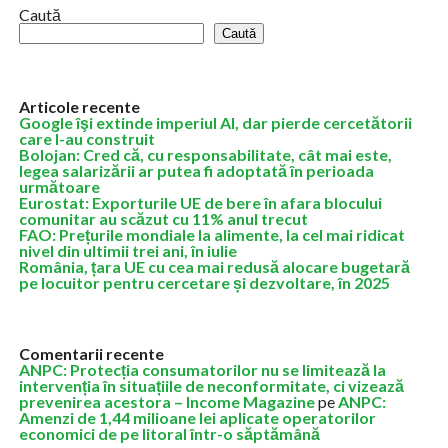
Caută
Caută
Articole recente
Google îşi extinde imperiul AI, dar pierde cercetătorii
care l-au construit
Bolojan: Cred că, cu responsabilitate, cât mai este,
legea salarizării ar putea fi adoptată în perioada
următoare
Eurostat: Exporturile UE de bere în afara blocului
comunitar au scăzut cu 11% anul trecut
FAO: Prețurile mondiale la alimente, la cel mai ridicat
nivel din ultimii trei ani, în iulie
România, țara UE cu cea mai redusă alocare bugetară
pe locuitor pentru cercetare și dezvoltare, în 2025
Comentarii recente
ANPC: Protecția consumatorilor nu se limitează la
intervenția în situațiile de neconformitate, ci vizează
prevenirea acestora – Income Magazine
pe
ANPC:
Amenzi de 1,44 milioane lei aplicate operatorilor
economici de pe litoral într-o săptămână