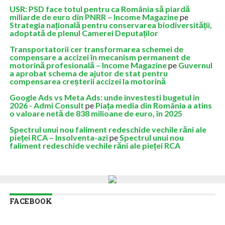
USR: PSD face totul pentru ca România să piardă
miliarde de euro din PNRR – Income Magazine
pe
Strategia națională pentru conservarea biodiversității,
adoptată de plenul Camerei Deputaților
Transportatorii cer transformarea schemei de
compensare a accizei în mecanism permanent de
motorină profesională – Income Magazine
pe
Guvernul
a aprobat schema de ajutor de stat pentru
compensarea creșterii accizei la motorină
Google Ads vs Meta Ads: unde investesti bugetul in
2026 - Admi Consult
pe
Piața media din România a atins
o valoare netă de 838 milioane de euro, în 2025
Spectrul unui nou faliment redeschide vechile răni ale
pieței RCA – Insolventa-azi
pe
Spectrul unui nou
faliment redeschide vechile răni ale pieței RCA
FACEBOOK