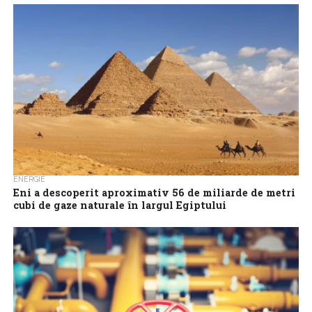
Piaţa mondială a petrolului riscă să depăşească intervalul actual
de 80–100 de dolari pe baril cel târziu în primul trimestru al
anului...
ENERGIE
Eni a descoperit aproximativ 56 de miliarde de metri
cubi de gaze naturale în largul Egiptului
Compania energetică italiană Eni a anunţat marţi descoperirea
unui zăcământ de gaze naturale şi condensat în largul Egiptului,
după forarea sondei de...