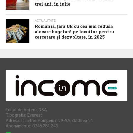
trei ani, în iulie
ACTUALITATE
România, țara UE cu cea mai redusă
alocare bugetară pe locuitor pentru
cercetare și dezvoltare, în 2025
Editat de Antena 3 SA
Tipografia: Everest
Adresa: Dimitrie Pompeiu nr. 9-9A, clădirea 14
Abonamente: 0746.281.248