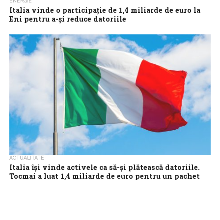
ENERGIE
Italia vinde o participaţie de 1,4 miliarde de euro la
Eni pentru a-şi reduce datoriile
Guvernul italian a vândut un pachet de acţiuni cu o valoare de 1,4
miliarde de euro la grupul petrolier Eni, în încercarea...
ACTUALITATE
Italia își vinde activele ca să-și plătească datoriile.
Tocmai a luat 1,4 miliarde de euro pentru un pachet
din Eni
Guvernul italian a vândut un pachet de acţiuni cu o valoare de 1,4
miliarde de euro la grupul petrolier Eni, în încercarea...