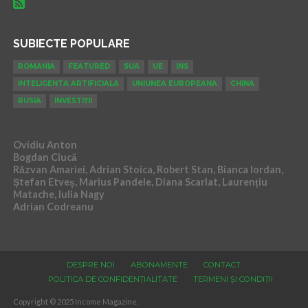
SUBIECTE POPULARE
ROMANIA
FEATURED
SUA
UE
INS
INTELIGENTA ARTIFICIALA
UNIUNEA EUROPEANA
CHINA
RUSIA
INVESTIȚII
Ovidiu Anton
Bogdan Ciucă
Răzvan Amariei, Adrian Stoica, Robert Stan, Bianca Iordan,
Ștefan Etveș, Marius Pandele, Diana Scarlat, Laurențiu
Matache, Iulia Nagy
Adrian Codreanu
DESPRE NOI
ABONAMENTE
CONTACT
POLITICA DE CONFIDENȚIALITATE
TERMENI ȘI CONDIȚII
Copyright © 2025 Income Magazine.