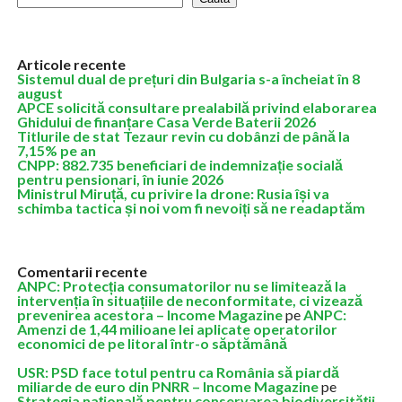
Articole recente
Sistemul dual de prețuri din Bulgaria s-a încheiat în 8
august
APCE solicită consultare prealabilă privind elaborarea
Ghidului de finanțare Casa Verde Baterii 2026
Titlurile de stat Tezaur revin cu dobânzi de până la
7,15% pe an
CNPP: 882.735 beneficiari de indemnizație socială
pentru pensionari, în iunie 2026
Ministrul Miruță, cu privire la drone: Rusia își va
schimba tactica și noi vom fi nevoiți să ne readaptăm
Comentarii recente
ANPC: Protecția consumatorilor nu se limitează la
intervenția în situațiile de neconformitate, ci vizează
prevenirea acestora – Income Magazine
pe
ANPC:
Amenzi de 1,44 milioane lei aplicate operatorilor
economici de pe litoral într-o săptămână
USR: PSD face totul pentru ca România să piardă
miliarde de euro din PNRR – Income Magazine
pe
Strategia națională pentru conservarea biodiversității,