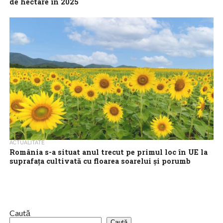
de hectare în 2025
Suprafața cultivată în România a crescut anul trecut, pe total
țară, cu 40.000 de hectare, raportat la 2024, ajungând la 8,214
milioane...
ACTUALITATE
România s-a situat anul trecut pe primul loc în UE la
suprafaţa cultivată cu floarea soarelui şi porumb
boabe
România s-a situat pe primul loc în UE la suprafaţa cultivată cu
floarea soarelui şi porumb boabe, iar la producţia realizată pe...
Caută
Caută