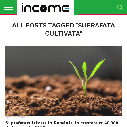
ACTUALITATE
ALL POSTS TAGGED "SUPRAFATA
PROFIL DE
BUSINESS
ANALIZE
OPINII
FINANȚE
TIMP
ANTREPRENOR
PERSONALE
LIBER
CULTIVATA"
ACTUALITATE
Suprafața cultivată în România, în creștere cu 40.000