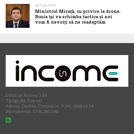
ACTUALITATE
Ministrul Miruță, cu privire la drone:
Rusia își va schimba tactica și noi
vom fi nevoiți să ne readaptăm
Editat de Antena 3 SA
Tipografia: Everest
Adresa: Dimitrie Pompeiu nr. 9-9A, clădirea 14
Abonamente: 0746.281.248