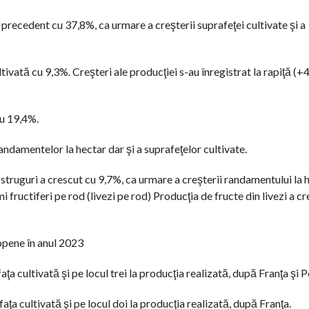
recedent cu 37,8%, ca urmare a creşterii suprafeţei cultivate şi a
tivată cu 9,3%. Creşteri ale producţiei s-au înregistrat la rapiţă (+
cu 19,4%.
ndamentelor la hectar dar şi a suprafeţelor cultivate.
e struguri a crescut cu 9,7%, ca urmare a creşterii randamentului la 
i fructiferi pe rod (livezi pe rod) Producţia de fructe din livezi a c
opene în anul 2023
a cultivată şi pe locul trei la producţia realizată, după Franţa şi P
aţa cultivată şi pe locul doi la producţia realizată, după Franţa.