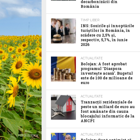
decarbonizării din
România
TIMP LIBER
INS: Sosirile și înnoptările
turiștilor în România, în
scădere cu 2,5% și,
respectiv, 5,7%, în iunie
2026
ACTUALITATE
Bolojan: A fost aprobat
programul ‘Diaspora
investește acasă’. Bugetul
este de 100 de milioane de
euro
ACTUALITATE
Tranzacții rezidențiale de
peste un miliard de euro au
fost amânate din cauza
blocajului informatic de la
ANCPI
ACTUALITATE
FOTO: ISTOCK