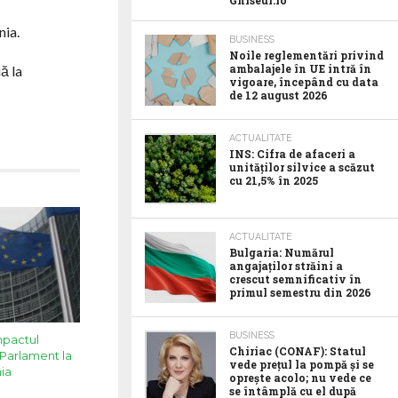
Ghiseul.ro
nia.
BUSINESS
Noile reglementări privind
ambalajele în UE intră în
ă la
vigoare, începând cu data
de 12 august 2026
ACTUALITATE
INS: Cifra de afaceri a
unităților silvice a scăzut
cu 21,5% în 2025
ACTUALITATE
Bulgaria: Numărul
angajaților străini a
crescut semnificativ în
primul semestru din 2026
BUSINESS
mpactul
Chiriac (CONAF): Statul
Parlament la
vede prețul la pompă și se
ia
oprește acolo; nu vede ce
se întâmplă cu el după