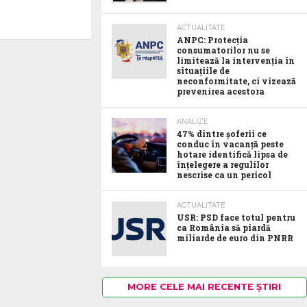
ACTUALITATE
ANPC: Protecția
consumatorilor nu se
limitează la intervenția în
situațiile de
neconformitate, ci vizează
prevenirea acestora
ANALIZE
47% dintre șoferii ce
conduc în vacanță peste
hotare identifică lipsa de
înțelegere a regulilor
nescrise ca un pericol
ACTUALITATE
USR: PSD face totul pentru
ca România să piardă
miliarde de euro din PNRR
MORE CELE MAI RECENTE ȘTIRI