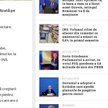
Bolojan: Sunt optimist că,
în baza a ceea ce a făcut
acest Guvern, ratingul
lizată pe
României va fi de
menținere
ACTUALITATE
hectare.
INS: Volumul cifrei de
afaceri din comerțul cu
amănuntul a scăzut cu
5,6% în primul semestru
abe,
ACTUALITATE
imul loc la
Sorin Grindeanu:
e INS.
Parlamentul a evitat, cu
votul PSD, pierderea a 5,8
miliarde de euro din PNRR
ACTUALITATE
Guvernul a adoptat o
hotărâre care aprobă
ă creşterii
planurile de pregătire
pentru riscuri
e pentru
u care are o
BUSINESS