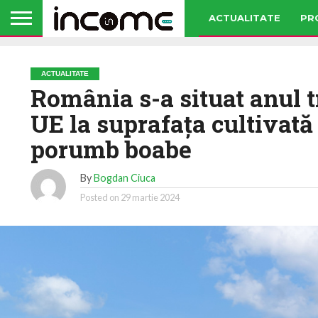
ACTUALITATE
PR
ACTUALITATE
România s-a situat anul t
UE la suprafaţa cultivată 
porumb boabe
By
Bogdan Ciuca
Posted on
29 martie 2024