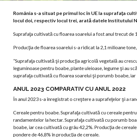
România s-a situat pe primul loc în UE la suprafaţa cult
locul doi, respectiv locul trei, arată datele Institutului 
Suprafaţa cultivată cu floarea soarelui a fost anul trecut d
Producţia de floarea soarelui s-a ridicat la 2,1 milioane ton
”Suprafaţa cultivată şi producţia agricolă vegetală au cresc
leguminoase pentru boabe, plante uleioase, legume şi au scăzu
suprafaţa cultivată cu floarea soarelui şi porumb boabe, iar la
ANUL 2023 COMPARATIV CU ANUL 2022
În anul 2023 s-a înregistrat o creştere a suprafeţelor şi a ra
Cereale pentru boabe. Suprafaţa cultivată cu cereale pentru 
randamentelor la hectar. Suprafaţa cultivată cu porumb boab
boabe, iar cea cultivată cu grâu 42,2%. Producţia de cereale 
pondere de 46,8% în producţia de cereale.