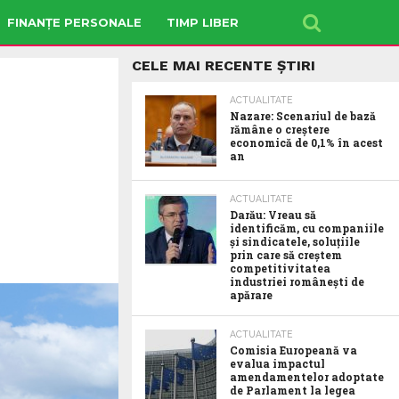
FINANȚE PERSONALE
TIMP LIBER
CELE MAI RECENTE ȘTIRI
ACTUALITATE
Nazare: Scenariul de bază
rămâne o creștere
economică de 0,1% în acest
an
ACTUALITATE
Darău: Vreau să
identificăm, cu companiile
și sindicatele, soluțiile
prin care să creștem
competitivitatea
industriei românești de
apărare
ACTUALITATE
Comisia Europeană va
evalua impactul
amendamentelor adoptate
de Parlament la legea