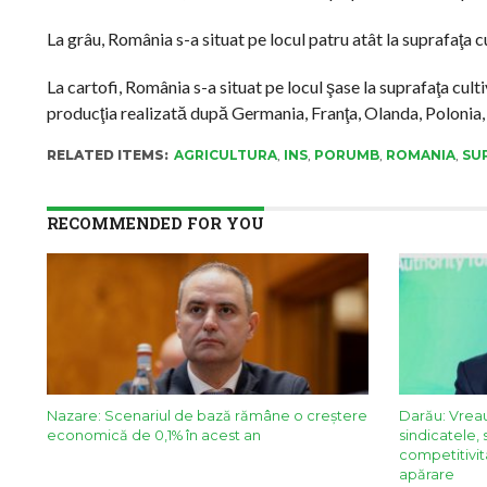
La grâu, România s-a situat pe locul patru atât la suprafaţa c
La cartofi, România s-a situat pe locul şase la suprafaţa cul
producţia realizată după Germania, Franţa, Olanda, Polonia, 
RELATED ITEMS:
AGRICULTURA
,
INS
,
PORUMB
,
ROMANIA
,
SU
RECOMMENDED FOR YOU
Nazare: Scenariul de bază rămâne o creștere
Darău: Vreau
economică de 0,1% în acest an
sindicatele, 
competitivit
apărare