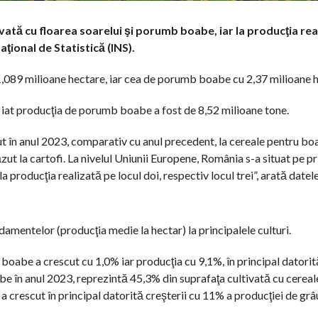
ivată cu floarea soarelui şi porumb boabe, iar la producţia rea
Naţional de Statistică (INS).
e 1,089 milioane hectare, iar cea de porumb boabe cu 2,37 milioane 
e, iat producţia de porumb boabe a fost de 8,52 milioane tone.
ut în anul 2023, comparativ cu anul precedent, la cereale pentru bo
t la cartofi. La nivelul Uniunii Europene, România s-a situat pe pr
 producţia realizată pe locul doi, respectiv locul trei”, arată datel
ndamentelor (producţia medie la hectar) la principalele culturi.
boabe a crescut cu 1,0% iar producţia cu 9,1%, în principal datorit
e în anul 2023, reprezintă 45,3% din suprafaţa cultivată cu cereal
a crescut în principal datorită creşterii cu 11% a producţiei de grâ