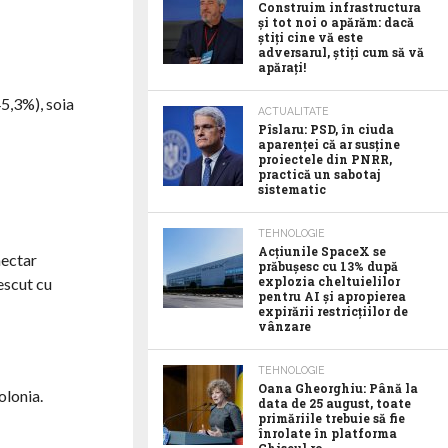
Construim infrastructura
și tot noi o apărăm: dacă
știți cine vă este
adversarul, știți cum să vă
apărați!
45,3%), soia
ACTUALITATE
Pîslaru: PSD, în ciuda
aparenței că ar susține
proiectele din PNRR,
practică un sabotaj
sistematic
TEHNOLOGIE
Acţiunile SpaceX se
hectar
prăbuşesc cu 13% după
explozia cheltuielilor
rescut cu
pentru AI şi apropierea
expirării restricţiilor de
vânzare
TEHNOLOGIE
Oana Gheorghiu: Până la
olonia.
data de 25 august, toate
primăriile trebuie să fie
înrolate în platforma