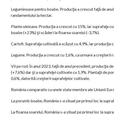
Leguminoase pentru boabe. Producţia a crescut faţă de anul p
randamentului la hectar.
Plante uleioase. Producţia a crescut cu 15%, iar suprafaţa cul
boabe (+23%) şi scăderi la floarea soarelui (-3,7%).
Cartofi. Suprafaţa cultivată a scăzut cu 4,9%, iar producţia 
Legume. Producţia a crescut cu 1,6%, ca urmare a creşterii ra
Vii pe rod. În anul 2023, faţă de anul precedent, producţia d
(+7,6%) dar şi a suprafeţei cultivate cu 1,9%. Plantaţii de pom
0,6%, datorită creşterii suprafeţelor cultivate.
România comparativ cu unele state membre ale Uniunii Eur
La porumb boabe, România s-a situat pe primul loc la suprafaţ
La floarea soarelui, România s-a situat pe primul loc la supraf