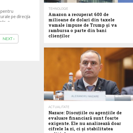
TEHNOLOGIE
r pentru
Amazon a recuperat 600 de
rale pe direcţia
milioane de dolari din taxele
într-o
vamale impuse de Trump şi va
rambursa o parte din bani
clienţilor
NEXT ›
ACTUALITATE
Nazare: Discuțiile cu agențiile de
evaluare financiară sunt foarte
exigente. Ele nu analizează doar
cifrele la zi, ci și stabilitatea