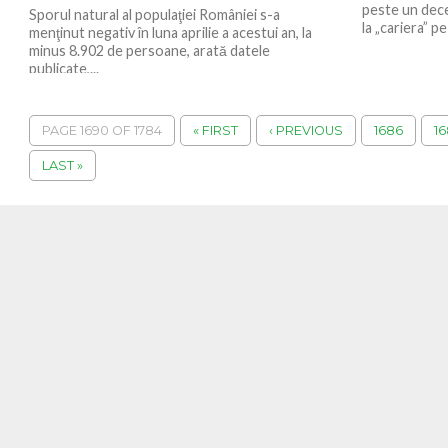
peste un dece
Sporul natural al populaţiei României s-a
la „cariera” pe
menţinut negativ în luna aprilie a acestui an, la
minus 8.902 de persoane, arată datele
publicate,...
PAGE 1690 OF 1784
« FIRST
‹ PREVIOUS
1686
16
LAST »