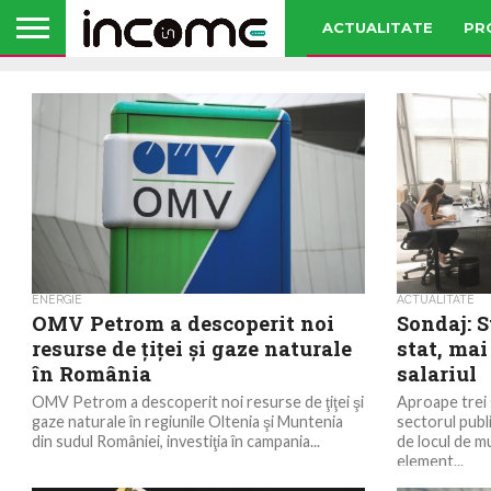
ACTUALITATE
PR
ENERGIE
ACTUALITATE
OMV Petrom a descoperit noi
Sondaj: S
resurse de ţiţei şi gaze naturale
stat, mai
în România
salariul
OMV Petrom a descoperit noi resurse de ţiţei şi
Aproape trei s
gaze naturale în regiunile Oltenia şi Muntenia
sectorul publ
din sudul României, investiţia în campania...
de locul de m
element...