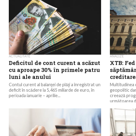
ACTUALITATE
ANALIZE
Deficitul de cont curent a scăzut
XTB: Fed
cu aproape 30% în primele patru
săptămân
luni ale anului
creditare
Contul curent al balanţei de plăţi a înregistrat un
Multitudinea
deficit în scădere la 5,465 miliarde de euro, în
geopolitic da
perioada ianuarie – aprilie...
creează progn
următoarea de