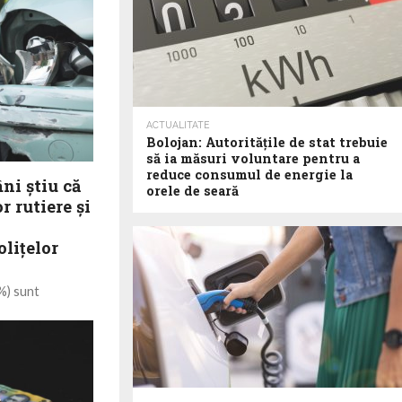
ACTUALITATE
Bolojan: Autoritățile de stat trebuie
să ia măsuri voluntare pentru a
reduce consumul de energie la
ni ştiu că
orele de seară
r rutiere şi
oliţelor
%) sunt
 accidentelor
irilor plătite,
.