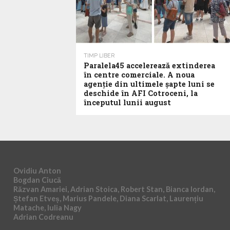
TIMP LIBER
Paralela45 accelerează extinderea
în centre comerciale. A noua
agenție din ultimele șapte luni se
deschide în AFI Cotroceni, la
începutul lunii august
Ovidiu Anton
Bogdan Ciucă
Răzvan Amariei, Adrian Stoica, Robert Stan, Bianca Iordan,
Ștefan Etveș, Marius Pandele, Diana Scarlat, Laurențiu
Matache, Iulia Nagy
Adrian Codreanu