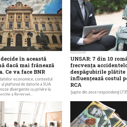
ASIGURĂRI
 decide în această
UNSAR: 7 din 10 româ
ă dacă mai frânează
frecvenţa accidentelo
a. Ce va face BNR
despăgubirile plătite
influenţează costul p
 datelor economice, contextul
RCA
r și plafonul de datorie a SUA
oze divergente cu privire la
Şapte din zece respondenţi (73
cizie a Rezervei...
conştienţi de faptul că numărul
rutiere, dar şi valoarea despăgub
influenţează costul poliţei RCA,..