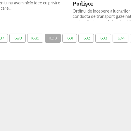
Podișor
niu, nu avem nicio idee cu privire
 care...
Ordinul de începere a lucrărilo
conducta de transport gaze natu
Tuzla – Podişor va fi dat vineri, 
ceremonie...
87
1688
1689
1690
1691
1692
1693
1694