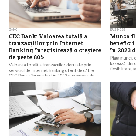
BĂNCI
BUSINESS
CEC Bank: Valoarea totală a
Munca fle
tranzacțiilor prin Internet
beneficii
Banking înregistrează o creștere
în 2023 d
de peste 80%
Piața muncii,
bazează, din c
Valoarea totală a tranzacțiilor derulate prin
flexibilitate, i
serviciul de Internet Banking oferit de către
CEC Bank a înregistrat în 2022 o creștere de...