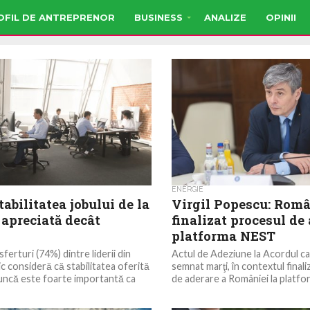
OFIL DE ANTREPRENOR
BUSINESS
ANALIZE
OPINII
ENERGIE
tabilitatea jobului de la
Virgil Popescu: Româ
 apreciată decât
finalizat procesul de 
platforma NEST
ferturi (74%) dintre liderii din
Actul de Adeziune la Acordul c
ic consideră că stabilitatea oferită
semnat marţi, în contextul finali
uncă este foarte importantă ca
de aderare a României la platfor