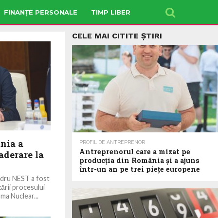
FINANȚE PERSONALE
TIMP LIBER
CELE MAI CITITE ȘTIRI
nia a
PROFIL DE ANTREPRENOR
Antreprenorul care a mizat pe
aderare la
producția din România și a ajuns
într-un an pe trei piețe europene
adru NEST a fost
zării procesului
ma Nuclear...