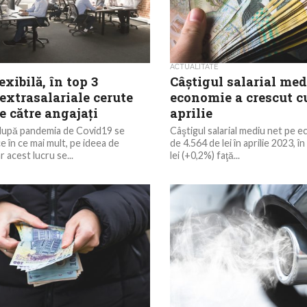
ACTUALITATE
xibilă, în top 3
Câştigul salarial med
 extrasalariale cerute
economie a crescut cu
e către angajați
aprilie
 după pandemia de Covid19 se
Câştigul salarial mediu net pe 
e în ce mai mult, pe ideea de
de 4.564 de lei în aprilie 2023, î
ar acest lucru se...
lei (+0,2%) faţă...