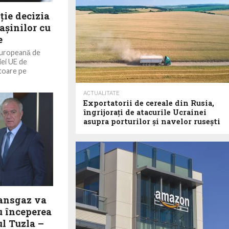
ţie decizia
aşinilor cu
e
 Europeană de
iei UE de
toare pe
ACTUALITATE
Exportatorii de cereale din Rusia,
îngrijorați de atacurile Ucrainei
asupra porturilor și navelor rusești
ransgaz va
u începerea
ul Tuzla –