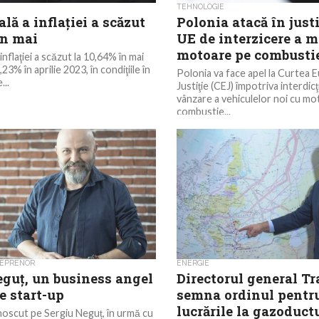
TEHNOLOGIE
lă a inflaţiei a scăzut
Polonia atacă în justi
în mai
UE de interzicere a m
motoare pe combusti
inflaţiei a scăzut la 10,64% în mai
23% în aprilie 2023, în condiţiile în
Polonia va face apel la Curtea
...
Justiţie (CEJ) împotriva interdicţ
vânzare a vehiculelor noi cu mo
combustie...
REPRENOR
ENERGIE
eguț, un business angel
Directorul general T
de start-up
semna ordinul pentr
lucrările la gazoduct
oscut pe Sergiu Neguț, în urmă cu