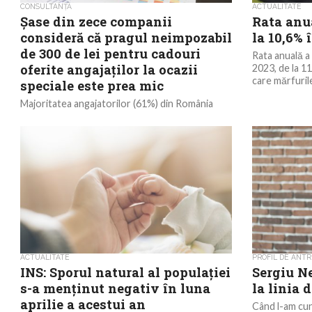
CONSULTANȚĂ
ACTUALITATE
Șase din zece companii
Rata anua
consideră că pragul neimpozabil
la 10,6% 
de 300 de lei pentru cadouri
Rata anuală a 
oferite angajaților la ocazii
2023, de la 11,
care mărfurile
speciale este prea mic
Majoritatea angajatorilor (61%) din România
chestionați în cel mai recent studiu EY
consideră că nivelul neimpozabil de 300 de lei
prevăzut de...
ACTUALITATE
PROFIL DE ANT
INS: Sporul natural al populaţiei
Sergiu N
s-a menţinut negativ în luna
la linia 
aprilie a acestui an
Când l-am cun