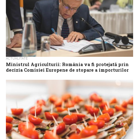
ACTUALITATE
Ministrul Agriculturii: România va fi protejată prin
decizia Comisiei Europene de stopare a importurilor
de cereale din Ucraina
România va fi protejată prin decizia Comisiei Europene de
stopare a importurilor de grâu, porumb, rapiţă, floarea soarelui şi
ulei de floarea-soarelui...