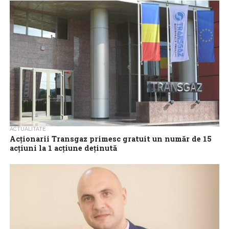
Euroins Insurance Group, acționarul principal al Euroins România,
societate de asigurări căreia i-a fost retrasă autorizația de
funcționare pentru că nu deține...
ACTUALITATE
Acţionarii Transgaz primesc gratuit un număr de 15
acțiuni la 1 acțiune deținută
Acţionarii Transgaz (TGN) vor primi gratuit un număr de 15
acțiuni la 1 acțiune deținută, potrivit unui raport transmis BVB, în
urma majorării...