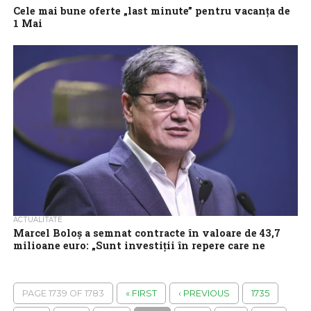
Cele mai bune oferte „last minute” pentru vacanța de
1 Mai
Românii preferă să facă mai multe vacanțe în fiecare an, iar 1 Mai
este o foarte bună ocazie de a pleca din...
ACTUALITATE
Marcel Boloș a semnat contracte în valoare de 43,7
milioane euro: „Sunt investiții în repere care ne
definesc ca popor”
Astăzi, la sediul Ministerului și Investițiilor Europene, au fost
semnate 27 contracte de finanțare pentru modernizarea și
PAGE 1739 OF 1783
« FIRST
‹ PREVIOUS
1735
reabilitarea unor situri turistice ce...