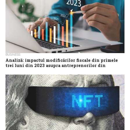
BUSINESS
Analiză: impactul modificărilor fiscale din primele
trei luni din 2023 asupra antreprenorilor din
România
NextUp Solutions, una dintre cele mai mari companii de soluții
software pentru business, a analizat impactul modificărilor
fiscale din primele trei luni...