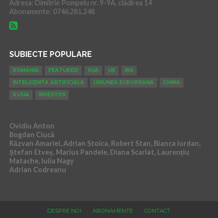
Adresa: Dimitrie Pompeiu nr. 9-9A, clădirea 14
Abonamente: 0746.281.248
SUBIECTE POPULARE
ROMANIA
FEATURED
SUA
UE
INS
INTELIGENTA ARTIFICIALA
UNIUNEA EUROPEANA
CHINA
RUSIA
INVESTIȚII
Ovidiu Anton
Bogdan Ciucă
Răzvan Amariei, Adrian Stoica, Robert Stan, Bianca Iordan,
Ștefan Etveș, Marius Pandele, Diana Scarlat, Laurențiu
Matache, Iulia Nagy
Adrian Codreanu
DESPRE NOI
ABONAMENTE
CONTACT