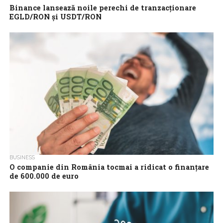
Binance lansează noile perechi de tranzacționare
EGLD/RON și USDT/RON
Binance, cea mai mare platformă de schimb de criptomonede din
lume ca volum, își continuă strategia de extindere a opțiunilor de
tranzacționare...
BUSINESS
O companie din România tocmai a ridicat o finanțare
de 600.000 de euro
Bonapp.eco, start-upul românesc care comercializează la preț
redus alimente care se apropie de data de expirare, estimează să
ajungă la venituri de...