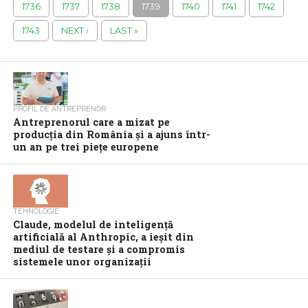
1736
1737
1738
1739
1740
1741
1742
1743
NEXT ›
LAST »
PROFIL DE ANTREPRENOR
Antreprenorul care a mizat pe
producția din România și a ajuns într-
un an pe trei piețe europene
TEHNOLOGIE
Claude, modelul de inteligenţă
artificială al Anthropic, a ieşit din
mediul de testare şi a compromis
sistemele unor organizaţii