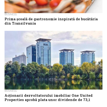
BUSINESS
Prima școală de gastronomie inspirată de bucătăria
din Transilvania
Grupul Páva a anunțat că inaugurează la Odorheiu Secuiesc
Academia de Gastronomie Taste of Transylvania, prima școală
de gastronomie inspirată de bucătăria...
BUSINESS
Acţionarii dezvoltatorului imobiliar One United
Properties aprobă plata unor dividende de 73,1
milioane de lei pentru anul financiar 2022