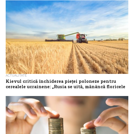
Acţionarii One United Properties, investitor şi dezvoltator
imobiliar de proiecte rezidenţiale, de birouri şi mixte, au aprobat
plata unor dividende în valoare...
ACTUALITATE
Kievul critică închiderea pieţei poloneze pentru
cerealele ucrainene: „Rusia se uită, mănâncă floricele
şi profită”
Kievul consideră că decizia Varşoviei de a interzice vânzarea
produselor agricole ucrainene în Polonia este „nejustificată” şi
„ilegală” şi avertizează că Rusia...