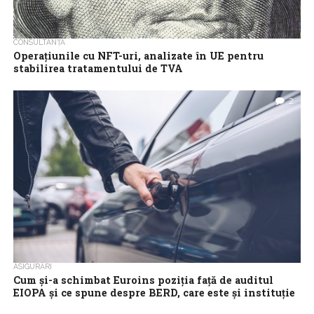
CONSULTANȚĂ
Operațiunile cu NFT-uri, analizate în UE pentru
stabilirea tratamentului de TVA
Piața activelor digitale de tip NFT (Non-Fungible Tokens) este în
plină expansiune de câțiva ani, iar operațiunile cu astfel de
2
instrumente au...
ASIGURĂRI
Cum și-a schimbat Euroins poziția față de auditul
EIOPA și ce spune despre BERD, care este și instituție
și acționar