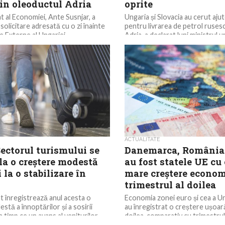
rin oleoductul Adria
oprite
t al Economiei, Ante Susnjar, a
Ungaria și Slovacia au cerut ajut
 solicitare adresată cu o zi înainte
pentru livrarea de petrol ruses
e Externe al Ungariei,...
Adria, a declarat luni ministrul u
Afacerilor...
ACTUALITATE
Sectorul turismului se
Danemarca, România 
la o creștere modestă
au fost statele UE cu
 la o stabilizare în
mare creștere econom
trimestrul al doilea
t înregistrează anul acesta o
Economia zonei euro și cea a U
tă a înnoptărilor și a sosirii
au înregistrat o creștere ușoară
 în timp ce un avans al veniturilor
doilea, comparativ cu trimestru
însă...