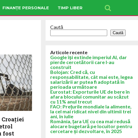
FINANȚE PERSONALE
TIMP LIBER
Caută
Caută
Articole recente
Google îşi extinde imperiul AI, dar
pierde cercetătorii care l-au
construit
Bolojan: Cred că, cu
responsabilitate, cât mai este, legea
salarizării ar putea fi adoptată în
perioada următoare
Eurostat: Exporturile UE de bere în
afara blocului comunitar au scăzut
cu 11% anul trecut
FAO: Prețurile mondiale la alimente,
la cel mai ridicat nivel din ultimii trei
ani, în iulie
 Croației
România, țara UE cu cea mai redusă
etrol
alocare bugetară pe locuitor pentru
cercetare și dezvoltare, în 2025
 fost