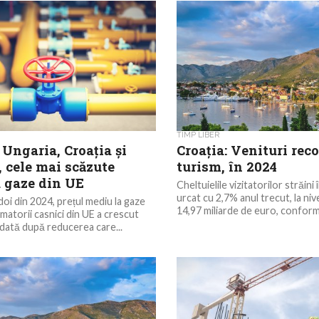
TIMP LIBER
 Ungaria, Croația și
Croația: Venituri rec
 cele mai scăzute
turism, în 2024
a gaze din UE
Cheltuielile vizitatorilor străini 
urcat cu 2,7% anul trecut, la niv
doi din 2024, prețul mediu la gaze
14,97 miliarde de euro, conform 
atorii casnici din UE a crescut
dată după reducerea care...