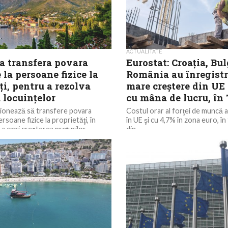
ACTUALITATE
va transfera povara
Eurostat: Croaţia, Bul
e la persoane fizice la
România au înregistr
ţi, pentru a rezolva
mare creştere din UE 
 locuinţelor
cu mâna de lucru, în
ţionează să transfere povara
Costul orar al forţei de muncă 
ersoane fizice la proprietăţi, în
în UE şi cu 4,7% în zona euro, în
 a opri creşterea preţurilor
din...
..