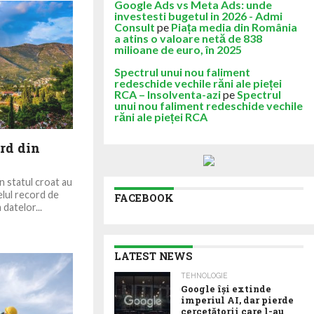
Google Ads vs Meta Ads: unde
investesti bugetul in 2026 - Admi
Consult
pe
Piața media din România
a atins o valoare netă de 838
milioane de euro, în 2025
Spectrul unui nou faliment
redeschide vechile răni ale pieței
RCA – Insolventa-azi
pe
Spectrul
unui nou faliment redeschide vechile
răni ale pieței RCA
ord din
în statul croat au
elul record de
FACEBOOK
datelor...
LATEST NEWS
TEHNOLOGIE
Google îşi extinde
imperiul AI, dar pierde
cercetătorii care l-au