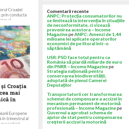
orul Croației
Comentarii recente
c prin conducta
ANPC: Protecția consumatorilor nu
ngar al
se limitează la intervenția în situațiile
de neconformitate, ci vizează
prevenirea acestora – Income
Magazine
pe
ANPC: Amenzi de 1,44
milioane lei aplicate operatorilor
economici de pe litoral într-o
săptămână
USR: PSD face totul pentru ca
România să piardă miliarde de euro
din PNRR – Income Magazine
pe
Strategia națională pentru
conservarea biodiversității,
adoptată de plenul Camerei
Deputaților
și Croația
 cea mai
Transportatorii cer transformarea
ică în
schemei de compensare a accizei în
mecanism permanent de motorină
profesională – Income Magazine
pe
Guvernul a aprobat schema de
niunii Europene
ajutor de stat pentru compensarea
 în trimestrul al
creșterii accizei la motorină
l precedent,