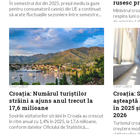
rusesc p
În semestrul doi din 2025, prețul mediu la gaze
pentru consumatorii casnici din UE a continuat
Ministrul croa
să arate fluctuațiile sezoniere între semestre...
respins luni o
de ministrul d
TIMP LIBER
TIMP LIBER
Croația: Numărul turiștilor
Croația: 
străini a ajuns anul trecut la
așteaptă 
17,6 milioane
în 2025 și
2026
Sosirile vizitatorilor străini în Croația au crescut
în ritm anual cu 1,4% în 2025, la 17,6 milioane,
Turismul croa
conform datelor Oficiului de Statistică,...
creștere modes
vizitatorilor,
anuale...