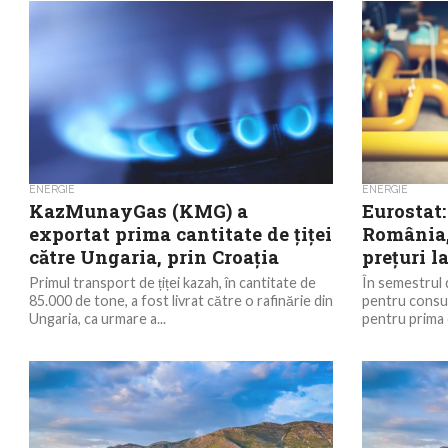
ENERGIE
ENERGIE
KazMunayGas (KMG) a
Eurostat:
exportat prima cantitate de țiței
România,
către Ungaria, prin Croația
prețuri l
Primul transport de țiței kazah, în cantitate de
În semestrul 
85.000 de tone, a fost livrat către o rafinărie din
pentru consum
Ungaria, ca urmare a...
pentru prima 