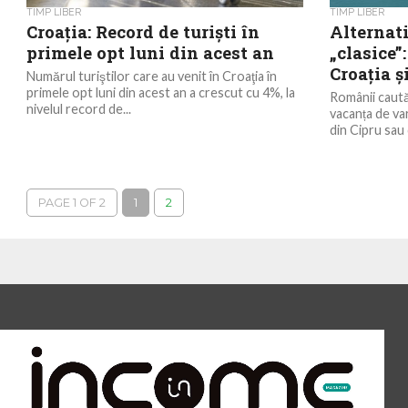
TIMP LIBER
TIMP LIBER
Croaţia: Record de turişti în
Alternati
primele opt luni din acest an
„clasice”
Croația ș
Numărul turiştilor care au venit în Croaţia în
primele opt luni din acest an a crescut cu 4%, la
Românii caută
nivelul record de...
vacanța de var
din Cipru sau 
PAGE 1 OF 2
1
2