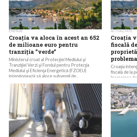
ENERGIE
ACTUALITATE
Croaţia va aloca în acest an 652
Croaţia 
de milioane euro pentru
fiscală d
tranziţia ”verde”
proprietă
problema
Ministerul croat al Protecţiei Mediului şi
Tranziţiei Verzi şi Fondul pentru Protecţia
Croaţia inten
Mediului şi Eficienţa Energetică (FZOEU)
fiscală de la p
intenţionează să aloce subvenţii de...
încercarea de
imobiliare şi a.