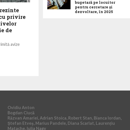
bugetară pe locuitor
pentru cercetare și
rezinte
dezvoltare, în 2025
cu privire
tivelor
ie de
imită avize
României pentru
portare în
8/1999...
Ovidiu Anton
Bogdan Ciucă
Răzvan Amariei, Adrian Stoica, Robert Stan, Bianca Iordan,
Ștefan Etveș, Marius Pandele, Diana Scarlat, Laurențiu
Matache, Iulia Nagy