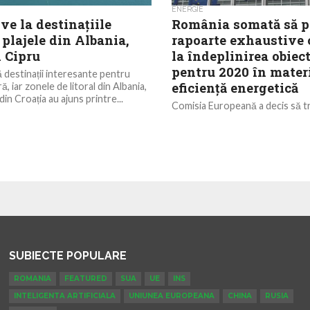
ENERGIE
ve la destinațiile
România somată să p
: plajele din Albania,
rapoarte exhaustive 
i Cipru
la îndeplinirea obiec
pentru 2020 în mater
 destinații interesante pentru
eficienţă energetică
ă, iar zonele de litoral din Albania,
din Croația au ajuns printre...
Comisia Europeană a decis să tr
motivate Croaţiei, Ungariei şi 
nerespectarea obligaţiilor de ra
temeiul Regulamentului (UE) 201
SUBIECTE POPULARE
ROMANIA
FEATURED
SUA
UE
INS
INTELIGENTA ARTIFICIALA
UNIUNEA EUROPEANA
CHINA
RUSIA