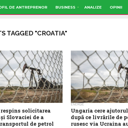
OFIL DE ANTREPRENOR
BUSINESS
ANALIZE
OPINII
TS TAGGED "CROATIA"
ENERGIE
 respins solicitarea
Ungaria cere ajutorul
și Slovaciei de a
după ce livrările de p
ransportul de petrol
rusesc via Ucraina au