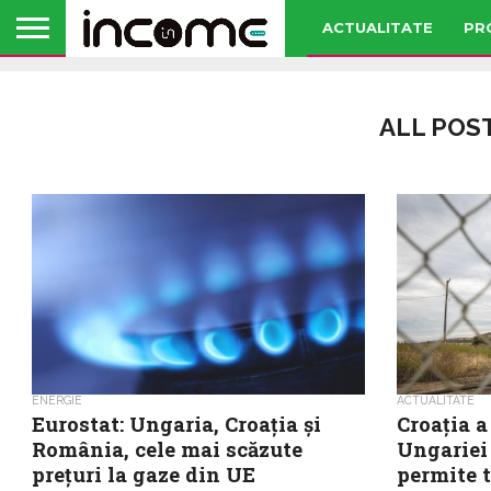
ACTUALITATE
PR
ALL POS
ENERGIE
ACTUALITATE
Eurostat: Ungaria, Croația și
Croația a
România, cele mai scăzute
Ungariei 
prețuri la gaze din UE
permite t