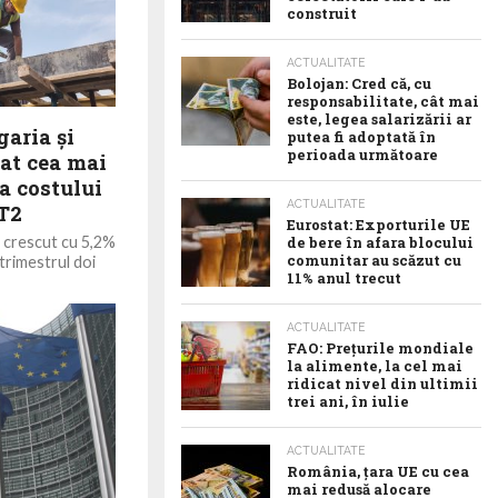
construit
ACTUALITATE
Bolojan: Cred că, cu
responsabilitate, cât mai
este, legea salarizării ar
garia şi
putea fi adoptată în
perioada următoare
at cea mai
a costului
ACTUALITATE
 T2
Eurostat: Exporturile UE
a crescut cu 5,2%
de bere în afara blocului
comunitar au scăzut cu
 trimestrul doi
11% anul trecut
ACTUALITATE
FAO: Prețurile mondiale
la alimente, la cel mai
ridicat nivel din ultimii
trei ani, în iulie
ACTUALITATE
România, țara UE cu cea
mai redusă alocare