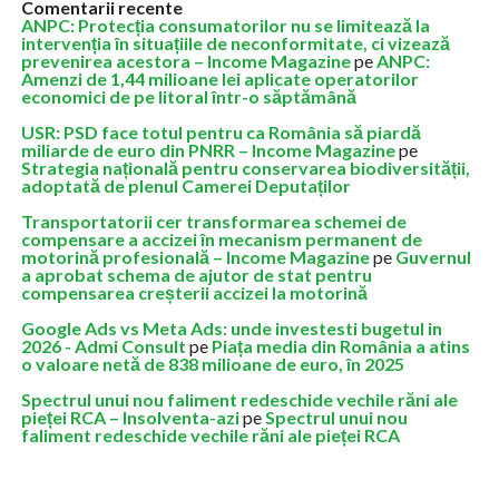
Comentarii recente
ANPC: Protecția consumatorilor nu se limitează la
intervenția în situațiile de neconformitate, ci vizează
prevenirea acestora – Income Magazine
pe
ANPC:
Amenzi de 1,44 milioane lei aplicate operatorilor
economici de pe litoral într-o săptămână
USR: PSD face totul pentru ca România să piardă
miliarde de euro din PNRR – Income Magazine
pe
Strategia națională pentru conservarea biodiversității,
adoptată de plenul Camerei Deputaților
Transportatorii cer transformarea schemei de
compensare a accizei în mecanism permanent de
motorină profesională – Income Magazine
pe
Guvernul
a aprobat schema de ajutor de stat pentru
compensarea creșterii accizei la motorină
Google Ads vs Meta Ads: unde investesti bugetul in
2026 - Admi Consult
pe
Piața media din România a atins
o valoare netă de 838 milioane de euro, în 2025
Spectrul unui nou faliment redeschide vechile răni ale
pieței RCA – Insolventa-azi
pe
Spectrul unui nou
faliment redeschide vechile răni ale pieței RCA