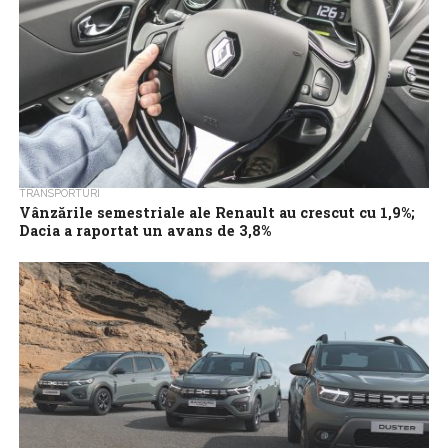
TRANSPORTURI
Vânzările semestriale ale Renault au crescut cu 1,9%;
Dacia a raportat un avans de 3,8%
Producătorul auto francez Renault a anunţat joi că vânzările sale
globale au crescut cu 1,9% în primele şase luni din 2024,
datorită...