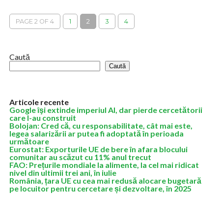
Noul model Dacia Duster va fi disponibil în România la un preţ de
pornire de 18.800 euro. Modelul va putea fi comandat...
PAGE 2 OF 4
1
2
3
4
Caută
Caută
Articole recente
Google îşi extinde imperiul AI, dar pierde cercetătorii
care l-au construit
Bolojan: Cred că, cu responsabilitate, cât mai este,
legea salarizării ar putea fi adoptată în perioada
următoare
Eurostat: Exporturile UE de bere în afara blocului
comunitar au scăzut cu 11% anul trecut
FAO: Prețurile mondiale la alimente, la cel mai ridicat
nivel din ultimii trei ani, în iulie
România, țara UE cu cea mai redusă alocare bugetară
pe locuitor pentru cercetare și dezvoltare, în 2025