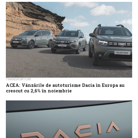
multe modele electrice în viitor, începând cu următorul Sandero,
care va apărea...
TRANSPORTURI
ACEA: Vânzările de autoturisme Dacia în Europa au
crescut cu 2,6% în noiembrie
Vânzările de autoturisme Dacia în Europa au înregistrat în
noiembrie un avans anual de 2,6%, iar cota de piaţă a
producătorului de...