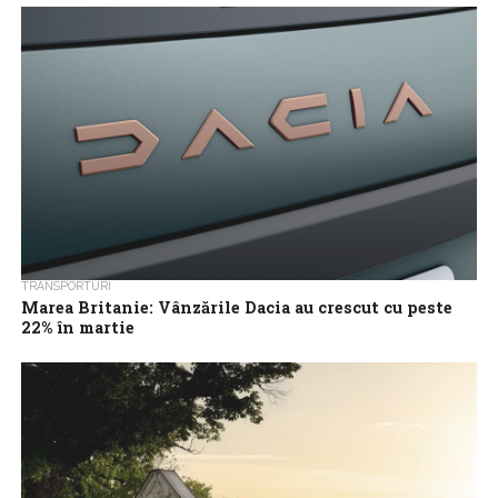
un avans de 12,6%, iar cota de piaţă a producătorului de
automobile...
TRANSPORTURI
Marea Britanie: Vânzările Dacia au crescut cu peste
22% în martie
Piaţa autoturismelor noi din Marea Britanie a raportat cea mai
bună lună martie din ultimii cinci ani, respectiv din 2019, pe
fondul...