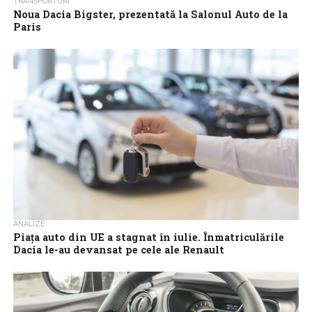
TRANSPORTURI
Noua Dacia Bigster, prezentată la Salonul Auto de la
Paris
Dacia a prezentat cel mai noul model la Salonul Auto de la Paris.
Vorbim despre Dacia Bigster, un SUV compact menit să...
ANALIZE
Piaţa auto din UE a stagnat în iulie. Înmatriculările
Dacia le-au devansat pe cele ale Renault
Înmatriculările de autoturisme noi în Uniunea Europeană au
înregistrat o creştere modestă de 0,2% în ritm anual în luna iulie,
afectate de...