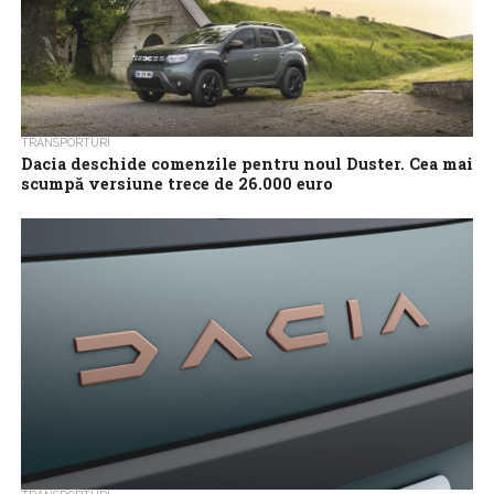
TRANSPORTURI
Dacia deschide comenzile pentru noul Duster. Cea mai
scumpă versiune trece de 26.000 euro
​Dacia a prezentat în premieră mondială la sfârșitul lunii februarie,
la Salonul Auto de la Geneva, generația a treia de Duster, iar...