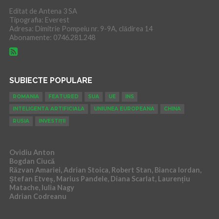
Editat de Antena 3 SA
Tipografia: Everest
Adresa: Dimitrie Pompeiu nr. 9-9A, clădirea 14
Abonamente: 0746.281.248
SUBIECTE POPULARE
ROMANIA
FEATURED
SUA
UE
INS
INTELIGENTA ARTIFICIALA
UNIUNEA EUROPEANA
CHINA
RUSIA
INVESTIȚII
Ovidiu Anton
Bogdan Ciucă
Răzvan Amariei, Adrian Stoica, Robert Stan, Bianca Iordan,
Ștefan Etveș, Marius Pandele, Diana Scarlat, Laurențiu
Matache, Iulia Nagy
Adrian Codreanu