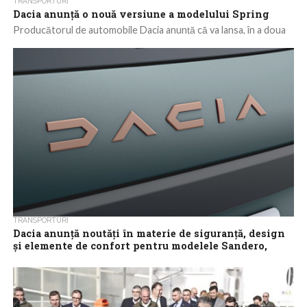
TRANSPORTURI
Dacia anunţă o nouă versiune a modelului Spring
Producătorul de automobile Dacia anunţă că va lansa, în a doua
parte a acestui an, o nouă versiune a modelului Spring. Noua...
TRANSPORTURI
Dacia anunţă noutăţi în materie de siguranţă, design
şi elemente de confort pentru modelele Sandero,
Sandero Stepway, Jogger şi Logan
Producătorul de automobile Dacia anunţă că va implementa
noile reglementări privind siguranţa în cazul autoturismelor,
reglementări aprobate la nivel european, care vor...