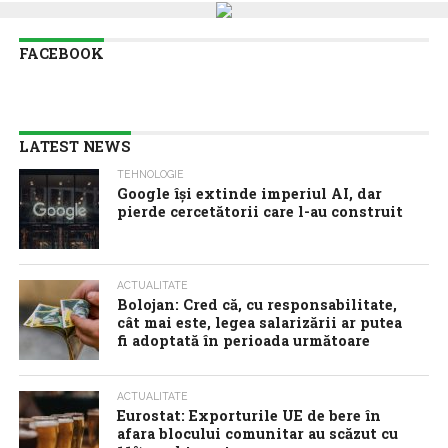
FACEBOOK
LATEST NEWS
TEHNOLOGIE
Google îşi extinde imperiul AI, dar
pierde cercetătorii care l-au construit
ACTUALITATE
Bolojan: Cred că, cu responsabilitate,
cât mai este, legea salarizării ar putea
fi adoptată în perioada următoare
ACTUALITATE
Eurostat: Exporturile UE de bere în
afara blocului comunitar au scăzut cu