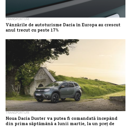
TRANSPORTURI
Vânzările de autoturisme Dacia în Europa au crescut
anul trecut cu peste 17%
Vânzările de autoturisme Dacia au înregistrat un avans de 17,1%
în Europa anul trecut, iar cota de piaţă a producătorului de
automobile...
TRANSPORTURI
Noua Dacia Duster va putea fi comandată începând
din prima săptămână a lunii martie, la un preţ de
pornire de 18.800 euro