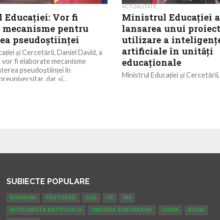
ACTUALITATE
 Educației: Vor fi
Ministrul Educației a
e mecanisme pentru
lansarea unui proiect
ea pseudoștiinței
utilizare a inteligenț
artificiale în unități
ației și Cercetării, Daniel David, a
educaționale
că vor fi elaborate mecanisme
terea pseudoștiinței în
Ministrul Educației și Cercetării,
reuniversitar, dar și...
decis lansarea unui proiect-pilot
inteligenței artificiale în unități
‘După o întâlnire...
SUBIECTE POPULARE
ROMANIA
FEATURED
SUA
UE
INS
INTELIGENTA ARTIFICIALA
UNIUNEA EUROPEANA
CHINA
RUSIA