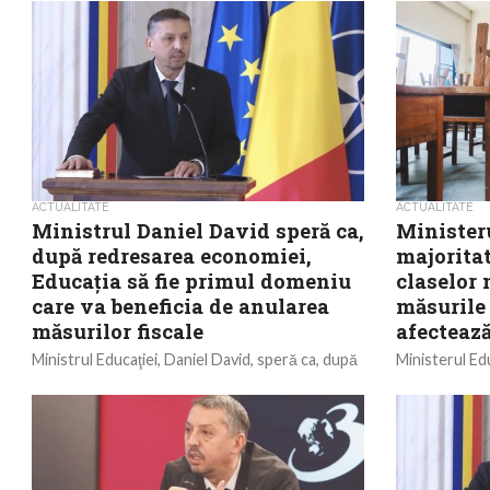
națională”. O 
Daniel David. 
ACTUALITATE
ACTUALITATE
Ministrul Daniel David speră ca,
Ministeru
după redresarea economiei,
majoritat
Educaţia să fie primul domeniu
claselor
care va beneficia de anularea
măsurile 
măsurilor fiscale
afectează
Ministrul Educaţiei, Daniel David, speră ca, după
Ministerul Edu
ce economia se va stabiliza, Educaţia să fie
seara, că în m
primul domeniu care beneficiază de anularea
nu există schi
măsurilor...