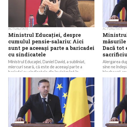
ACTUALITATE
ACTUALITATE
Ministrul Educaţiei, despre
Ministru
cumulul pensie-salariu: Aici
măsurile
sunt pe aceeaşi parte a baricadei
Dacă tot
cu sindicatele
sacrifici
Ministrul Educaţiei, Daniel David, a subliniat,
Alergarea dup
miercuri seară, că este de aceeaşi parte a
sine ne îndep
bariadei cu sindicatele din învăţământ în
blochează anco
problema cumulării...