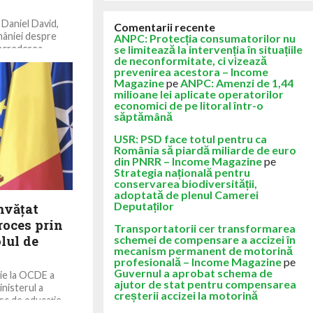
, Daniel David,
Comentarii recente
mâniei despre
ANPC: Protecția consumatorilor nu
ncrederea
se limitează la intervenția în situațiile
de neconformitate, ci vizează
prevenirea acestora – Income
Magazine
pe
ANPC: Amenzi de 1,44
milioane lei aplicate operatorilor
economici de pe litoral într-o
săptămână
USR: PSD face totul pentru ca
România să piardă miliarde de euro
din PNRR – Income Magazine
pe
Strategia națională pentru
conservarea biodiversității,
adoptată de plenul Camerei
Deputaților
nvățat
roces prin
Transportatorii cer transformarea
lul de
schemei de compensare a accizei în
mecanism permanent de motorină
profesională – Income Magazine
pe
Guvernul a aprobat schema de
ție la OCDE a
ajutor de stat pentru compensarea
nisterul a
creșterii accizei la motorină
sc de educație