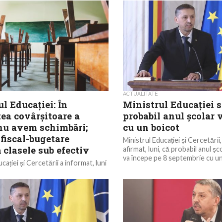
spune chiar ministrul Educației,
Prezent în...
ACTUALITATE
l Educației: În
Ministrul Educației 
ea covârșitoare a
probabil anul școlar 
 nu avem schimbări;
cu un boicot
fiscal-bugetare
Ministrul Educației și Cercetării,
 clasele sub efectiv
afirmat, luni, că probabil anul 
va începe pe 8 septembrie cu un 
cației și Cercetării a informat, luni
ajoritatea covârșitoare a claselor
mbări în anul școlar 2025 –...