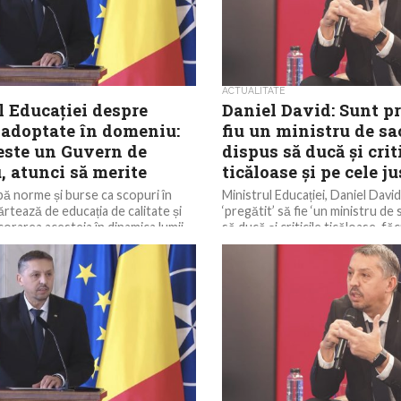
ACTUALITATE
l Educației despre
Daniel David: Sunt pr
 adoptate în domeniu:
fiu un ministru de sac
 este un Guvern de
dispus să ducă și crit
u, atunci să merite
ticăloase și pe cele ju
ă norme și burse ca scopuri în
Ministrul Educației, Daniel David
ărtează de educația de calitate și
‘pregătit’ să fie ‘un ministru de 
rarea acesteia în dinamica lumii...
să ducă și criticile ticăloase, fă
destabilizeze...