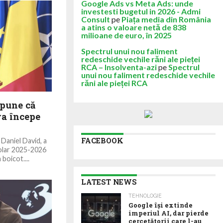
Google Ads vs Meta Ads: unde
investesti bugetul in 2026 - Admi
Consult
pe
Piața media din România
a atins o valoare netă de 838
milioane de euro, în 2025
Spectrul unui nou faliment
redeschide vechile răni ale pieței
RCA – Insolventa-azi
pe
Spectrul
unui nou faliment redeschide vechile
răni ale pieței RCA
spune că
va începe
FACEBOOK
 Daniel David, a
școlar 2025-2026
boicot....
LATEST NEWS
TEHNOLOGIE
Google îşi extinde
imperiul AI, dar pierde
cercetătorii care l-au