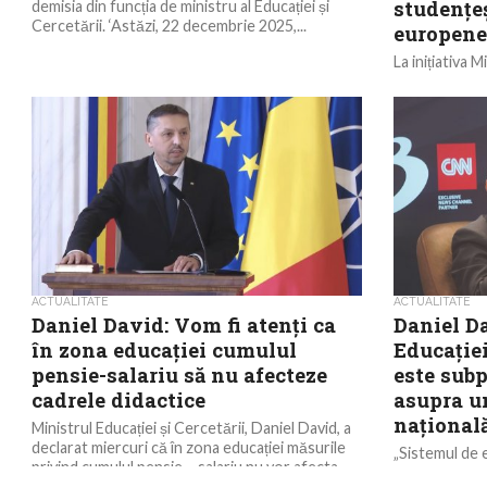
studențeș
demisia din funcția de ministru al Educației și
Cercetării. ‘Astăzi, 22 decembrie 2025,...
europen
La inițiativa 
loc, în aceste 
Investițiilor 
Comisia...
ACTUALITATE
ACTUALITATE
Daniel David: Vom fi atenți ca
Daniel D
în zona educației cumulul
Educației
pensie-salariu să nu afecteze
este sub
cadrele didactice
asupra un
național
Ministrul Educației și Cercetării, Daniel David, a
declarat miercuri că în zona educației măsurile
„Sistemul de 
privind cumulul pensie – salariu nu vor afecta...
subperformant