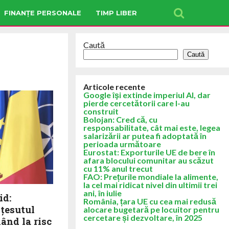
FINANȚE PERSONALE
TIMP LIBER
Caută
Caută
Articole recente
Google îşi extinde imperiul AI, dar
pierde cercetătorii care l-au
construit
Bolojan: Cred că, cu
responsabilitate, cât mai este, legea
salarizării ar putea fi adoptată în
perioada următoare
Eurostat: Exporturile UE de bere în
afara blocului comunitar au scăzut
cu 11% anul trecut
FAO: Prețurile mondiale la alimente,
la cel mai ridicat nivel din ultimii trei
ani, în iulie
id:
România, țara UE cu cea mai redusă
 țesutul
alocare bugetară pe locuitor pentru
cercetare și dezvoltare, în 2025
nând la risc