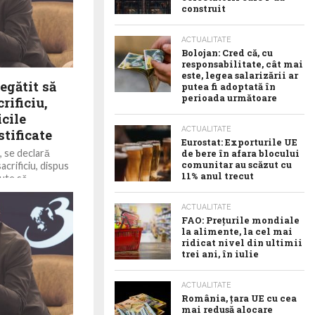
construit
ACTUALITATE
Bolojan: Cred că, cu
responsabilitate, cât mai
este, legea salarizării ar
egătit să
putea fi adoptată în
perioada următoare
rificiu,
icile
ACTUALITATE
stificate
Eurostat: Exporturile UE
, se declară
de bere în afara blocului
comunitar au scăzut cu
sacrificiu, dispus
11% anul trecut
cute să
ACTUALITATE
FAO: Prețurile mondiale
la alimente, la cel mai
ridicat nivel din ultimii
trei ani, în iulie
ACTUALITATE
România, țara UE cu cea
mai redusă alocare