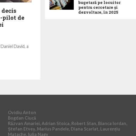
bugetară pe locuitor
pentru cercetare și
 decis
dezvoltare, în 2025
-pilot de
ei
 Daniel David, a
 de utilizare a
 educaționale.
Ovidiu Anton
Bogdan Ciucă
Răzvan Amariei, Adrian Stoica, Robert Stan, Bianca Iordan,
Ștefan Etveș, Marius Pandele, Diana Scarlat, Laurențiu
Matache, Iulia Nagy