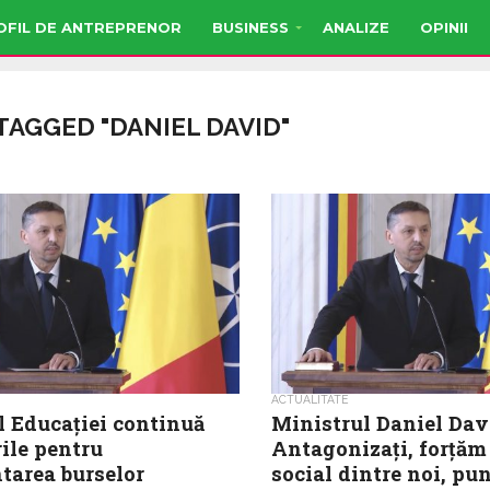
OFIL DE ANTREPRENOR
BUSINESS
ANALIZE
OPINII
TAGGED "DANIEL DAVID"
ACTUALITATE
l Educației continuă
Ministrul Daniel Dav
ile pentru
Antagonizați, forțăm
tarea burselor
social dintre noi, pu