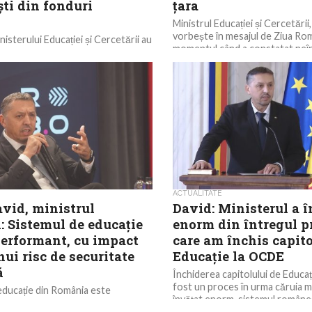
ti din fonduri
țara
e
Ministrul Educației și Cercetării
vorbește în mesajul de Ziua Ro
Ministerului Educației și Cercetării au
momentul când a constatat neî
zile, discuții tehnice cu Ministerul
interpersonală în țară și...
și Proiectelor Europene (MIPE) și
ACTUALITATE
avid, ministrul
David: Ministerul a î
: Sistemul de educație
enorm din întregul p
performant, cu impact
care am închis capito
ui risc de securitate
Educație la OCDE
ă
Închiderea capitolului de Educa
fost un proces în urma căruia mi
educație din România este
învățat enorm, sistemul române
, cu posibil risc de securitate
a...