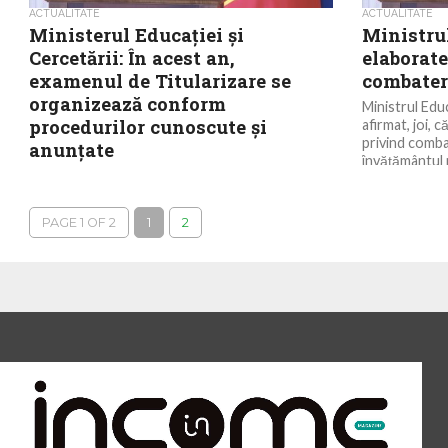
ACTUALITATE
ACTUALITATE
Ministerul Educației și
Ministrul
Cercetării: În acest an,
elaborat
examenul de Titularizare se
combater
organizează conform
Ministrul Educ
procedurilor cunoscute și
afirmat, joi, 
privind comba
anunțate
învățământul p
Examenul național de Titularizare se
organizează în acest an conform procedurilor
cunoscute și anunțate, a precizat luni Ministerul
PAGE 1 OF 2
1
2
Educației și Cercetării. Potrivit...