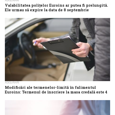
ASIGURĂRI
Valabilitatea poliţelor Euroins ar putea fi prelungită.
Ele urmau să expire la data de 8 septembrie
Polițele RCA de la Euroins ar putea avea o valabilitate prelungită,
în urma unei propuneri ce aparține Autorității de Supraveghere
Financiară (ASF),...
ASIGURĂRI
Modificări ale termenelor-limită în falimentul
Euroins: Termenul de înscriere la masa credală este 4
august 2023
Casa de insolvenţă CITR, în calitate de lichidator judiciar al
asiguratorului Euroins, intrat în faliment, anunţă că termenul
limită pentru înregistrarea cererii...