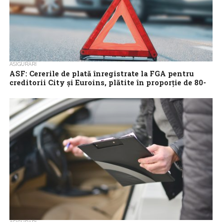
ASIGURĂRI
ASF: Cererile de plată înregistrate la FGA pentru
creditorii City și Euroins, plătite în proporție de 80-
85% până în octombrie
Cererile de plată înregistrate la Fondul de Garantare a
Asiguraților (FGA) pentru creditorii societăților City și Euroins ar
putea fi achitate în...