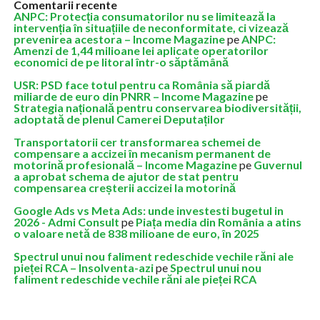
Comentarii recente
ANPC: Protecția consumatorilor nu se limitează la
intervenția în situațiile de neconformitate, ci vizează
prevenirea acestora – Income Magazine
pe
ANPC:
Amenzi de 1,44 milioane lei aplicate operatorilor
economici de pe litoral într-o săptămână
USR: PSD face totul pentru ca România să piardă
miliarde de euro din PNRR – Income Magazine
pe
Strategia națională pentru conservarea biodiversității,
adoptată de plenul Camerei Deputaților
Transportatorii cer transformarea schemei de
compensare a accizei în mecanism permanent de
motorină profesională – Income Magazine
pe
Guvernul
a aprobat schema de ajutor de stat pentru
compensarea creșterii accizei la motorină
Google Ads vs Meta Ads: unde investesti bugetul in
2026 - Admi Consult
pe
Piața media din România a atins
o valoare netă de 838 milioane de euro, în 2025
Spectrul unui nou faliment redeschide vechile răni ale
pieței RCA – Insolventa-azi
pe
Spectrul unui nou
faliment redeschide vechile răni ale pieței RCA