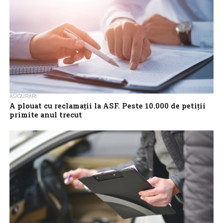
ASIGURĂRI
A plouat cu reclamații la ASF. Peste 10.000 de petiții
primite anul trecut
Autoritatea de Supraveghere Financiară a înregistrat anul trecut
un număr de 10.214 petiții privind activitatea entităților
autorizate, reglementate și/sau supravegheate. Comparativ cu...