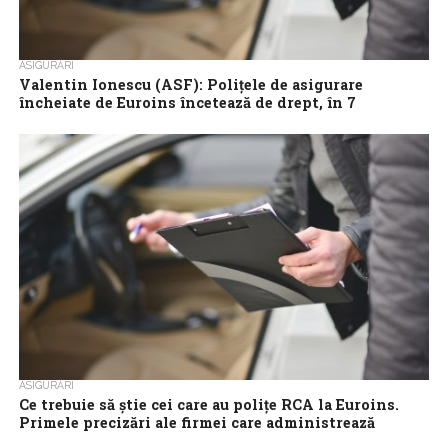
ASIGURĂRI
Valentin Ionescu (ASF): Poliţele de asigurare
încheiate de Euroins încetează de drept, în 7
decembrie
Poliţele de asigurare încheiate de Euroins Asigurare Reasigurare
încetează de drept, în data de 7 decembrie 2023, cu excepţia
contractelor de asigurare...
ASIGURĂRI
Ce trebuie să știe cei care au polițe RCA la Euroins.
Primele precizări ale firmei care administrează
insolvența