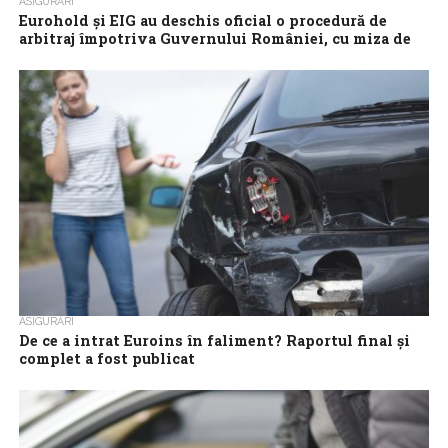
ASIGURĂRI
Eurohold şi EIG au deschis oficial o procedură de
arbitraj împotriva Guvernului României, cu miza de
500 milioane de euro
Eurohold Bulgaria AD (Eurohold) şi Euroins Insurance Group AD
(EIG) au depus oficial o Cerere de Arbitraj împotriva Guvernului
României, la Centrul...
ASIGURĂRI
De ce a intrat Euroins în faliment? Raportul final și
complet a fost publicat
CITR Filiala București SPRL, lichidatorul judiciar al Euroins, a
finalizat raportul privind cauzele falimentului Euroins și a
identificat o serie de elemente...