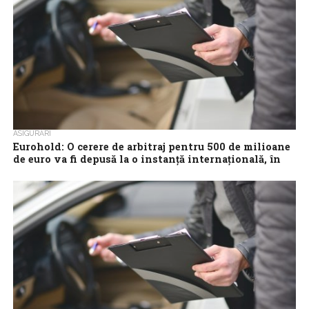
ASIGURĂRI
Eurohold: O cerere de arbitraj pentru 500 de milioane
de euro va fi depusă la o instanţă internaţională, în
cazul Euroins România
Eurohold şi EIG au intentat un proces la Curtea Europeană a
Drepturilor Omului şi pregătesc o cerere de arbitraj pentru
suma de...