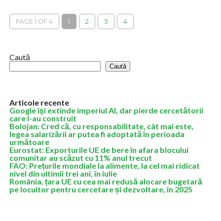
dispus deschiderea procedurii falimentului Euroins România
Asigurare Reasigurare S.A. Polițele emise de...
PAGE 1 OF 4
1
2
3
4
Caută
Caută
Articole recente
Google îşi extinde imperiul AI, dar pierde cercetătorii
care l-au construit
Bolojan: Cred că, cu responsabilitate, cât mai este,
legea salarizării ar putea fi adoptată în perioada
următoare
Eurostat: Exporturile UE de bere în afara blocului
comunitar au scăzut cu 11% anul trecut
FAO: Prețurile mondiale la alimente, la cel mai ridicat
nivel din ultimii trei ani, în iulie
România, țara UE cu cea mai redusă alocare bugetară
pe locuitor pentru cercetare și dezvoltare, în 2025