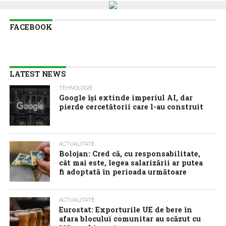
FACEBOOK
LATEST NEWS
TEHNOLOGIE
Google îşi extinde imperiul AI, dar
pierde cercetătorii care l-au construit
ACTUALITATE
Bolojan: Cred că, cu responsabilitate,
cât mai este, legea salarizării ar putea
fi adoptată în perioada următoare
ACTUALITATE
Eurostat: Exporturile UE de bere în
afara blocului comunitar au scăzut cu