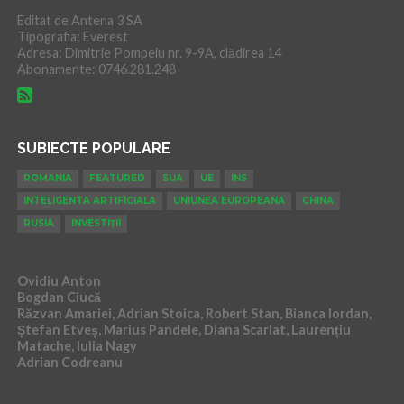
Editat de Antena 3 SA
Tipografia: Everest
Adresa: Dimitrie Pompeiu nr. 9-9A, clădirea 14
Abonamente: 0746.281.248
SUBIECTE POPULARE
ROMANIA
FEATURED
SUA
UE
INS
INTELIGENTA ARTIFICIALA
UNIUNEA EUROPEANA
CHINA
RUSIA
INVESTIȚII
Ovidiu Anton
Bogdan Ciucă
Răzvan Amariei, Adrian Stoica, Robert Stan, Bianca Iordan,
Ștefan Etveș, Marius Pandele, Diana Scarlat, Laurențiu
Matache, Iulia Nagy
Adrian Codreanu