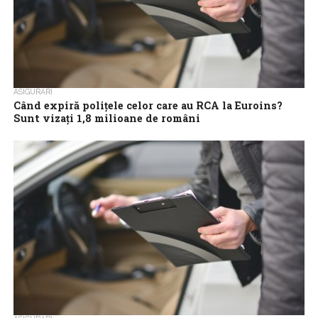
ASIGURĂRI
Când expiră polițele celor care au RCA la Euroins?
Sunt vizați 1,8 milioane de români
Polițele RCA cumpărate de șoferii din România vor putea intra în
vigoare la maximum 60 de zile după ce au fost achziționate,...