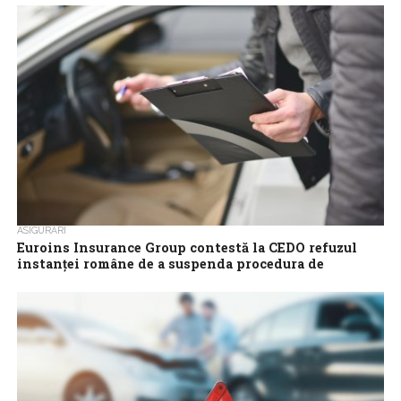
Centrul internațional pentru soluționarea litigiilor privind
investițiile (ICSID) de la Washington a respins cererea
Guvernului român de a înceta procedurile de arbitraj...
ASIGURĂRI
Euroins Insurance Group contestă la CEDO refuzul
instanței române de a suspenda procedura de
faliment a Euroins România
Euroins Insurance Group AD (EIG) va intenta un proces la
Curtea Europeană a Drepturilor Omului (CEDO) din cauza
deciziei Curții de Apel...