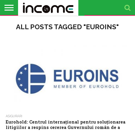
ACTUALITATE
ALL POSTS TAGGED "EUROINS"
PROFIL DE
BUSINESS
ANALIZE
OPINII
FINANȚE
TIMP
ANTREPRENOR
PERSONALE
LIBER
ASIGURĂRI
Eurohold: Centrul internațional pentru soluționarea
litigiilor a respins cererea Guvernului român de a
încheia procesul Euroins România