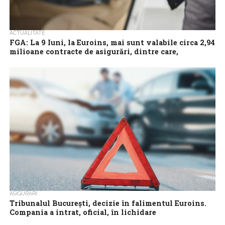
ACTUALITATE
FGA: La 9 Iuni, la Euroins, mai sunt valabile circa 2,94
milioane contracte de asigurări, dintre care,
aproximativ 2 milioane poliţe RCA
La data ridicării licenţei de funcţionare, la 17 martie 2023, la
Societatea Euroins Asigurare-Reasigurare SA erau valabile circa
3,66 milioane contracte de...
ASIGURĂRI
Tribunalul București, decizie în falimentul Euroins.
Compania a intrat, oficial, în lichidare
Tribunalul București a confirmat cererii formulate de A.S.F. și a