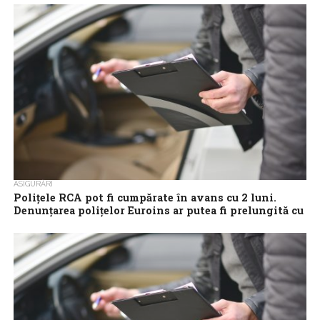
CITR a finalizat prima etapă din gestionarea falimentului Euroins.
În cele aproximativ 3 luni de la numirea sa ca lichidator judiciar al...
ASIGURĂRI
Poliţele RCA pot fi cumpărate în avans cu 2 luni.
Denunţarea poliţelor Euroins ar putea fi prelungită cu
90 de zile
Poliţele RCA pot fi cumpărate în avans cu două luni după
modificarea Normei 20, iar denunţarea poliţelor Euroins ar putea
fi prelungită...