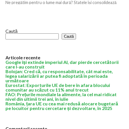
Ne pregătim pentru o lume mai dură? Statele își consolidează
industriile, își securizează lanțurile de aprovizionare și încearcă
să își reducă dependențele...
Caută
Caută
Articole recente
Google îşi extinde imperiul AI, dar pierde cercetătorii
care l-au construit
Bolojan: Cred că, cu responsabilitate, cât mai este,
legea salarizării ar putea fi adoptată în perioada
următoare
Eurostat: Exporturile UE de bere în afara blocului
comunitar au scăzut cu 11% anul trecut
FAO: Prețurile mondiale la alimente, la cel mai ridicat
nivel din ultimii trei ani, în iulie
România, țara UE cu cea mai redusă alocare bugetară
pe locuitor pentru cercetare și dezvoltare, în 2025
Comentarii recente