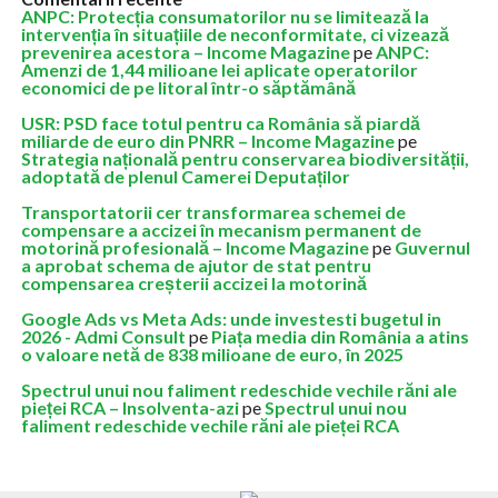
ANPC: Protecția consumatorilor nu se limitează la
intervenția în situațiile de neconformitate, ci vizează
prevenirea acestora – Income Magazine
pe
ANPC:
Amenzi de 1,44 milioane lei aplicate operatorilor
economici de pe litoral într-o săptămână
USR: PSD face totul pentru ca România să piardă
miliarde de euro din PNRR – Income Magazine
pe
Strategia națională pentru conservarea biodiversității,
adoptată de plenul Camerei Deputaților
Transportatorii cer transformarea schemei de
compensare a accizei în mecanism permanent de
motorină profesională – Income Magazine
pe
Guvernul
a aprobat schema de ajutor de stat pentru
compensarea creșterii accizei la motorină
Google Ads vs Meta Ads: unde investesti bugetul in
2026 - Admi Consult
pe
Piața media din România a atins
o valoare netă de 838 milioane de euro, în 2025
Spectrul unui nou faliment redeschide vechile răni ale
pieței RCA – Insolventa-azi
pe
Spectrul unui nou
faliment redeschide vechile răni ale pieței RCA