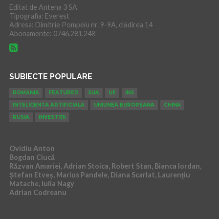
Editat de Antena 3 SA
Tipografia: Everest
Adresa: Dimitrie Pompeiu nr. 9-9A, clădirea 14
Abonamente: 0746.281.248
SUBIECTE POPULARE
ROMANIA
FEATURED
SUA
UE
INS
INTELIGENTA ARTIFICIALA
UNIUNEA EUROPEANA
CHINA
RUSIA
INVESTIȚII
Ovidiu Anton
Bogdan Ciucă
Răzvan Amariei, Adrian Stoica, Robert Stan, Bianca Iordan,
Ștefan Etveș, Marius Pandele, Diana Scarlat, Laurențiu
Matache, Iulia Nagy
Adrian Codreanu