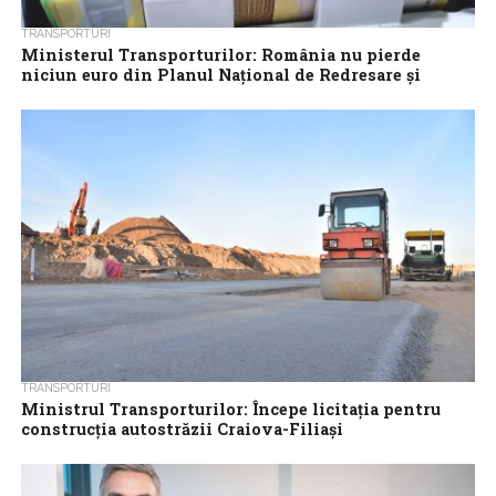
TRANSPORTURI
Ministerul Transporturilor: România nu pierde
niciun euro din Planul Național de Redresare și
Reziliență
România nu pierde niciun euro din Planul Național de Redresare
și Reziliență (PNRR) destinat sectorului transporturilor după ce,
în urma discuțiilor tehnice...
TRANSPORTURI
Ministrul Transporturilor: Începe licitaţia pentru
construcţia autostrăzii Craiova-Filiaşi
Ministrul Transporturilor, Sorin Grindeanu, anunţă începerea
licitaţiei pentru construcţia autostrăzii Craiova-Filiaşi, de 51 km.
Documentaţia pentru lansarea în licitaţie a construcţiei primului...