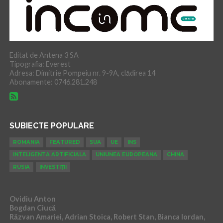
Editat de Antena 3 SA
Tipografia: Everest
Adresa: Dimitrie Pompeiu nr. 9-9A, clădirea 14
Abonamente: 0746.281.248
SUBIECTE POPULARE
ROMANIA
FEATURED
SUA
UE
INS
INTELIGENTA ARTIFICIALA
UNIUNEA EUROPEANA
CHINA
RUSIA
INVESTIȚII
Ovidiu Anton
Bogdan Ciucă
Răzvan Amariei, Adrian Stoica, Robert Stan, Bianca Iordan,