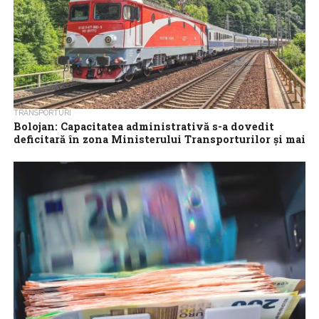
TRANSPORTURI
Bolojan: Capacitatea administrativă s-a dovedit
deficitară în zona Ministerului Transporturilor și mai
ales la CFR
Premierul Ilie Bolojan a declarat, marți, că sunt întârzieri foarte
mari la toate lucrările pe calea ferată și 20 de ani nu...