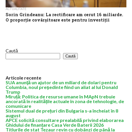
ACTUALITATE
Sorin Grindeanu: La rectificare am cerut 16 miliarde.
O proporție covârșitoare este pentru investiții
Sorin Grindeanu afirmă că a cerut, la următoarea rectificare
bugetară, 16 miliarde de lei: „O proporție covârșitoare este
pentru investiții. Fără sumele...
Caută
Caută
Articole recente
SUA anunţă un ajutor de un miliard de dolari pentru
Columbia, noul preşedinte fiind un aliat al lui Donald
Trump
Miruță: Politica de resurse umane în MApN trebuie
ancorată în realitățile actuale în zona de tehnologie, de
comunicare
Sistemul dual de prețuri din Bulgaria s-a încheiat în 8
august
APCE solicită consultare prealabilă privind elaborarea
Ghidului de finanțare Casa Verde Baterii 2026
Titlurile de stat Tezaur revin cu dobânzi de până la