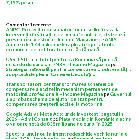
7,15% pe an
Comentarii recente
ANPC: Protecția consumatorilor nu se limitează la
intervenția în situațiile de neconformitate, ci vizează
prevenirea acestora – Income Magazine
pe
ANPC:
Amenzi de 1,44 milioane lei aplicate operatorilor
economici de pe litoral într-o săptămână
USR: PSD face totul pentru ca România să piardă
miliarde de euro din PNRR – Income Magazine
pe
Strategia națională pentru conservarea biodiversității,
adoptată de plenul Camerei Deputaților
Transportatorii cer transformarea schemei de
compensare a accizei în mecanism permanent de
motorină profesională – Income Magazine
pe
Guvernul
a aprobat schema de ajutor de stat pentru
compensarea creșterii accizei la motorină
Google Ads vs Meta Ads: unde investesti bugetul in
2026 - Admi Consult
pe
Piața media din România a atins
o valoare netă de 838 milioane de euro, în 2025
Spectrul unui nou faliment redeschide vechile răni ale
pieței RCA – Insolventa-azi
pe
Spectrul unui nou