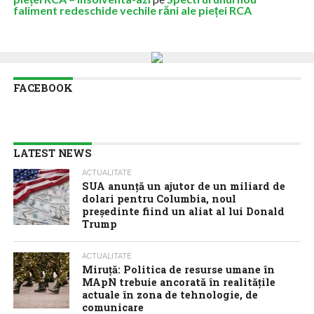
faliment redeschide vechile răni ale pieței RCA
FACEBOOK
LATEST NEWS
ACTUALITATE
SUA anunţă un ajutor de un miliard de
dolari pentru Columbia, noul
preşedinte fiind un aliat al lui Donald
Trump
ACTUALITATE
Miruță: Politica de resurse umane în
MApN trebuie ancorată în realitățile
actuale în zona de tehnologie, de
comunicare