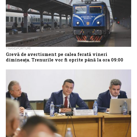
TRANSPORTURI
Grevă de avertisment pe calea ferată vineri
dimineaţa. Trenurile vor fi oprite până la ora 09:00
Federaţia Naţională Feroviară Mişcare Comercial Vagoane şi
Alianţa Sindicală a Federaţiilor „Drum de Fier – Elcatel” vor
declanşa, vineri, o grevă de...