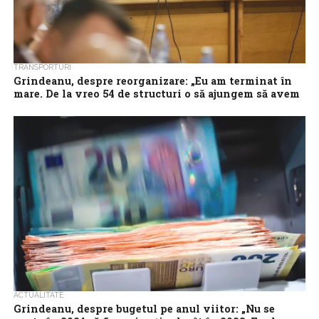
TRANSPORTURI
Grindeanu, despre reorganizare: „Eu am terminat în
mare. De la vreo 54 de structuri o să ajungem să avem
în jur de 30”
Ministerul Transporturilor şi Infrastructurii va mai avea în
coordonare în jur de 30 de structuri după reorganizare, de la 54
câte sunt...
ACTUALITATE
Grindeanu, despre bugetul pe anul viitor: „Nu se