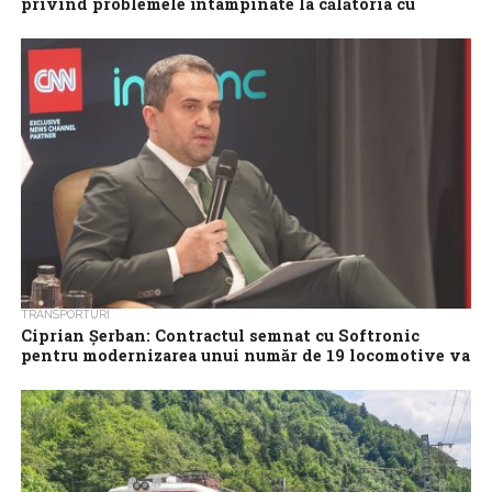
privind problemele întâmpinate la călătoria cu
trenul
Un formular online prin care se pot semnala problemele
întâmpinate în timpul călătoriilor cu trenul a fost lansat de
Ministerul Transporturilor, informațiile...
TRANSPORTURI
Ciprian Șerban: Contractul semnat cu Softronic
pentru modernizarea unui număr de 19 locomotive va
fi finalizat înainte de termen
CFR Călători va beneficia de ultimele patru locomotive
modernizate mai devreme decât era termenul contractual, după
ce Softronic a anunțat livrarea acestora...