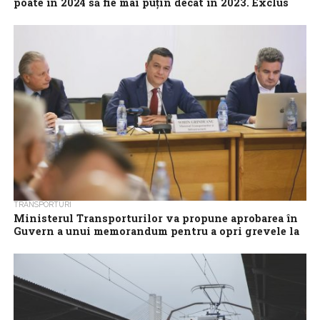
poate în 2024 să fie mai puţin decât în 2023. Exclus
aşa ceva!”
Ministerul Transporturilor nu se poate încadra în 2024 într-un
buget similar cu cel alocat în 2023, aşa cum a propus Ministerul
Finanţelor,...
TRANSPORTURI
Ministerul Transporturilor va propune aprobarea în
Guvern a unui memorandum pentru a opri grevele la
CFR SA şi TAROM
Ministerul Transporturilor va propune aprobarea în Guvern a
unui memorandum, pentru a opri grevele la CFR SA şi TAROM, a
afirmat, vineri,...