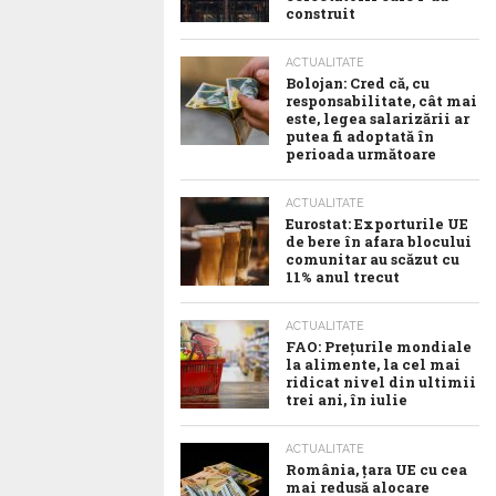
construit
ACTUALITATE
Bolojan: Cred că, cu
responsabilitate, cât mai
este, legea salarizării ar
putea fi adoptată în
perioada următoare
ACTUALITATE
Eurostat: Exporturile UE
de bere în afara blocului
comunitar au scăzut cu
11% anul trecut
ACTUALITATE
FAO: Prețurile mondiale
la alimente, la cel mai
ridicat nivel din ultimii
trei ani, în iulie
ACTUALITATE
România, țara UE cu cea
mai redusă alocare