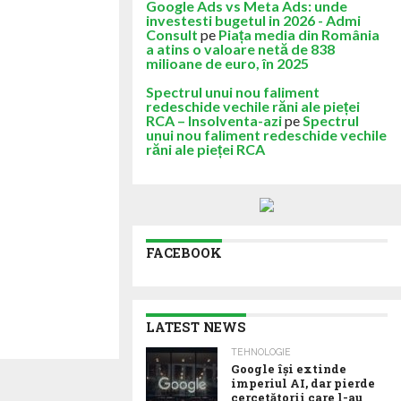
Google Ads vs Meta Ads: unde
investesti bugetul in 2026 - Admi
Consult
pe
Piața media din România
a atins o valoare netă de 838
milioane de euro, în 2025
Spectrul unui nou faliment
redeschide vechile răni ale pieței
RCA – Insolventa-azi
pe
Spectrul
unui nou faliment redeschide vechile
răni ale pieței RCA
FACEBOOK
LATEST NEWS
TEHNOLOGIE
Google îşi extinde
imperiul AI, dar pierde
cercetătorii care l-au