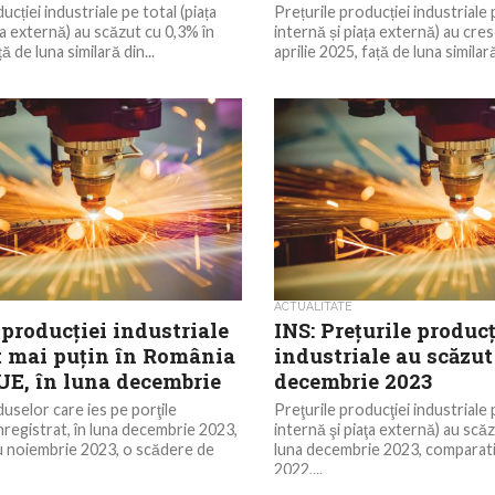
ucției industriale pe total (piața
Prețurile producției industriale p
ța externă) au scăzut cu 0,3% în
internă și piața externă) au cre
ă de luna similară din...
aprilie 2025, față de luna similară
ACTUALITATE
 producţiei industriale
INS: Preţurile producţ
t mai puţin în România
industriale au scăzut
UE, în luna decembrie
decembrie 2023
duselor care ies pe porţile
Preţurile producţiei industriale p
înregistrat, în luna decembrie 2023,
internă şi piaţa externă) au scă
u noiembrie 2023, o scădere de
luna decembrie 2023, comparat
2022,...