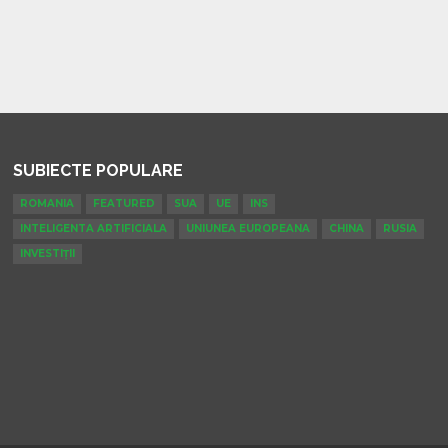
SUBIECTE POPULARE
ROMANIA
FEATURED
SUA
UE
INS
INTELIGENTA ARTIFICIALA
UNIUNEA EUROPEANA
CHINA
RUSIA
INVESTIȚII