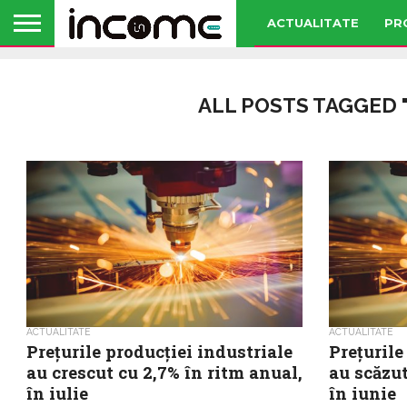
ACTUALITATE
PR
ALL POSTS TAGGED 
ACTUALITATE
ACTUALITATE
Prețurile producției industriale
Prețurile
au crescut cu 2,7% în ritm anual,
au scăzut
în iulie
în iunie