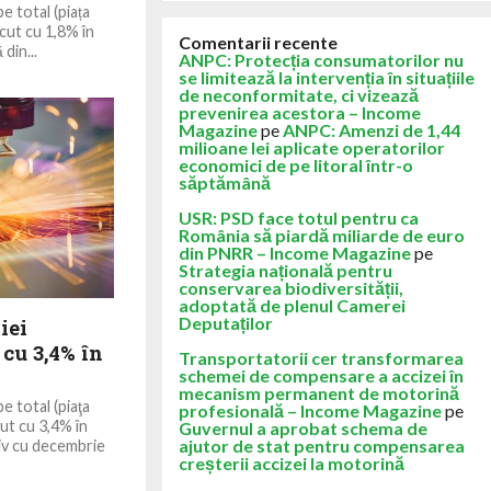
e total (piața
scut cu 1,8% în
Comentarii recente
 din...
ANPC: Protecția consumatorilor nu
se limitează la intervenția în situațiile
de neconformitate, ci vizează
prevenirea acestora – Income
Magazine
pe
ANPC: Amenzi de 1,44
milioane lei aplicate operatorilor
economici de pe litoral într-o
săptămână
USR: PSD face totul pentru ca
România să piardă miliarde de euro
din PNRR – Income Magazine
pe
Strategia națională pentru
conservarea biodiversității,
adoptată de plenul Camerei
Deputaților
iei
 cu 3,4% în
Transportatorii cer transformarea
schemei de compensare a accizei în
mecanism permanent de motorină
e total (piaţa
profesională – Income Magazine
pe
zut cu 3,4% în
Guvernul a aprobat schema de
ajutor de stat pentru compensarea
iv cu decembrie
creșterii accizei la motorină