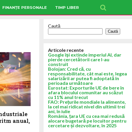
FINANȚE PERSONALE
TIMP LIBER
Caută
Caută
Articole recente
Google îşi extinde imperiul AI, dar
pierde cercetătorii care l-au
construit
Bolojan: Cred că, cu
responsabilitate, cât mai este, legea
salarizării ar putea fi adoptată în
perioada următoare
Eurostat: Exporturile UE de bere în
afara blocului comunitar au scăzut
cu 11% anul trecut
FAO: Prețurile mondiale la alimente,
la cel mai ridicat nivel din ultimii trei
ani, în iulie
industriale
România, țara UE cu cea mai redusă
 ritm anual,
alocare bugetară pe locuitor pentru
cercetare și dezvoltare, în 2025