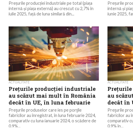
Prețurile producției industriale pe total (piața
Prețurile prod
internă și piața externă) au crescut cu 2,7% în
internă și pia
iulie 2025, față de luna similară din...
iunie 2025, faț
ACTUALITATE
ACTUALITATE
Preţurile producţiei industriale
Preţurile
au scăzut mai mult în România
au scăzu
decât în UE, în luna februarie
decât în 
Preţurile produselor care ies pe porţile
Preţurile pro
fabricilor au înregistrat, în luna februarie 2024,
fabricilor au 
comparativ cu luna ianuarie 2024, o scădere de
comparativ c
0,9%...
0,9% în...