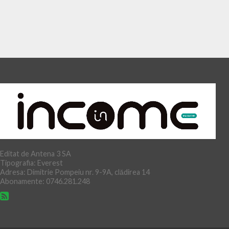
Editat de Antena 3 SA
Tipografia: Everest
Adresa: Dimitrie Pompeiu nr. 9-9A, clădirea 14
Abonamente: 0746.281.248