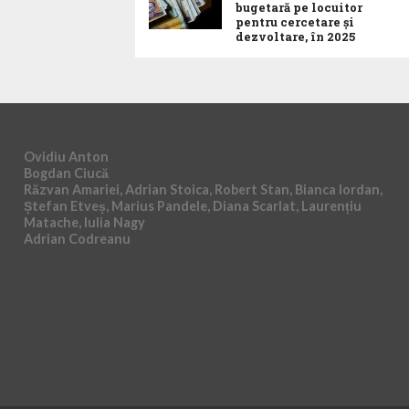
bugetară pe locuitor
pentru cercetare și
dezvoltare, în 2025
Ovidiu Anton
Bogdan Ciucă
Răzvan Amariei, Adrian Stoica, Robert Stan, Bianca Iordan,
Ștefan Etveș, Marius Pandele, Diana Scarlat, Laurențiu
Matache, Iulia Nagy
Adrian Codreanu