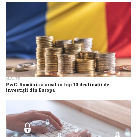
electronic, dosarul prețurilor de transfer pentru tranzacțiile
aferente anului 2026, în baza...
ANALIZE
PwC: România a urcat în top 10 destinaţii de
investiții din Europa
România a urcat în topul destinațiilor de investiții din Europa, fiind
alături de Polonia una dintre cele mai atractive piețe din regiune...