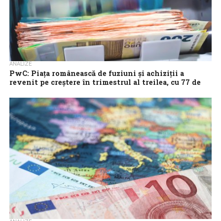
ANALIZE
PwC: Piaţa românească de fuziuni şi achiziţii a
revenit pe creştere în trimestrul al treilea, cu 77 de
tranzacţii în valoare de peste 2 miliarde euro
Trimestrul al treilea arată o revenire a activităţii pe piaţa
românească de fuziuni şi achiziţii – în pofida unei scăderi a
numărului...