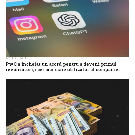
ACTUALITATE
PwC a încheiat un acord pentru a deveni primul
revânzător şi cel mai mare utilizator al companiei
OpenAI
PwC a încheiat miercuri un acord cu OpenAI pentru a deveni
primul partener de revânzare al companiei de inteligenţă
artificială şi cel...