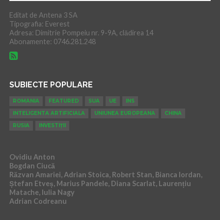
Editat de Antena 3 SA
Tipografia: Everest
Adresa: Dimitrie Pompeiu nr. 9-9A, clădirea 14
Abonamente: 0746.281.248
SUBIECTE POPULARE
ROMANIA
FEATURED
SUA
UE
INS
INTELIGENTA ARTIFICIALA
UNIUNEA EUROPEANA
CHINA
RUSIA
INVESTIȚII
Ovidiu Anton
Bogdan Ciucă
Răzvan Amariei, Adrian Stoica, Robert Stan, Bianca Iordan,
Ștefan Etveș, Marius Pandele, Diana Scarlat, Laurențiu
Matache, Iulia Nagy
Adrian Codreanu