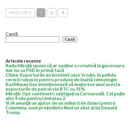
Anul 2024 va aduce taxe mai mari pentru multe companii şi
persoane fizice şi, implicit, o scădere a veniturilor, a consumului,
PAGE 1 OF 3
1
2
3
a...
Caută
Caută
Articole recente
Radu Miruţă spune că ar susţine o rotativă la guvernare,
dar nu cu PSD în primă fază
China: Exporturile au încetinit ușor în iulie, în pofida
cererii robuste pentru produse de înaltă tehnologie
KazMunayGaz intenționează să majoreze anul acesta
exporturile de petrol via BTC cu 31%
Miruță: Opt centimetri câștigați la Cernavodă. Cel puțin
alte 9 zile pentru Unitatea 2
SUA anunţă un ajutor de un miliard de dolari pentru
Columbia, noul preşedinte fiind un aliat al lui Donald
Trump