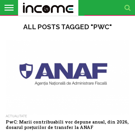
ACTUALITATE
ALL POSTS TAGGED "PWC"
PROFIL DE
BUSINESS
ANALIZE
OPINII
FINANȚE
TIMP
ANTREPRENOR
PERSONALE
LIBER
ACTUALITATE
PwC: Marii contribuabili vor depune anual, din 2026,
dosarul prețurilor de transfer la ANAF
Marii contribuabili vor avea obligația să depună anual, în format