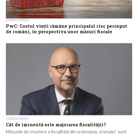
CONSULTANȚĂ
PwC: Costul vieții rămâne principalul risc perceput
de români, în perspectiva unor măsuri fiscale
nepopulare
Consumatorii își doresc să cumpere alimente care să
corespundă cu valorile lor în materie de sănătate, confort și
sustenabilitate, dar creșterea prețurilor...
CONSULTANȚĂ
Cât de iminentă este majorarea fiscalității?
Măsurile de creștere a fiscalității din ordonanța „trenuleț” sunt
foarte probabil doar un preambul al deciziilor de majorare a