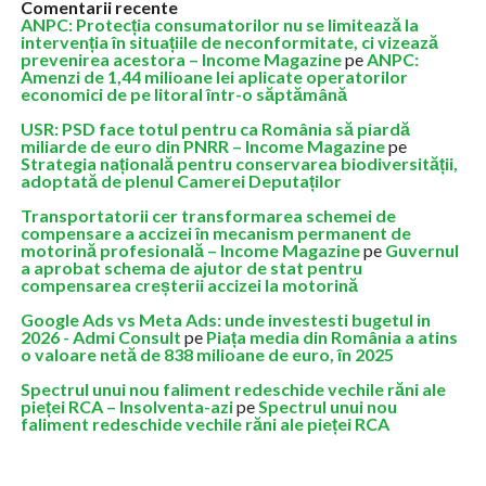
Comentarii recente
ANPC: Protecția consumatorilor nu se limitează la
intervenția în situațiile de neconformitate, ci vizează
prevenirea acestora – Income Magazine
pe
ANPC:
Amenzi de 1,44 milioane lei aplicate operatorilor
economici de pe litoral într-o săptămână
USR: PSD face totul pentru ca România să piardă
miliarde de euro din PNRR – Income Magazine
pe
Strategia națională pentru conservarea biodiversității,
adoptată de plenul Camerei Deputaților
Transportatorii cer transformarea schemei de
compensare a accizei în mecanism permanent de
motorină profesională – Income Magazine
pe
Guvernul
a aprobat schema de ajutor de stat pentru
compensarea creșterii accizei la motorină
Google Ads vs Meta Ads: unde investesti bugetul in
2026 - Admi Consult
pe
Piața media din România a atins
o valoare netă de 838 milioane de euro, în 2025
Spectrul unui nou faliment redeschide vechile răni ale
pieței RCA – Insolventa-azi
pe
Spectrul unui nou
faliment redeschide vechile răni ale pieței RCA