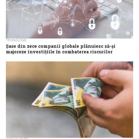
TEHNOLOGIE
Șase din zece companii globale plănuiesc să-și
majoreze investițiile în combaterea riscurilor
cibernetice
Șase din zece companii globale (60%) au în plan să-și majoreze
investițiile în combaterea riscurilor cibernetice ca răspuns la
schimbările geopolitice, în...