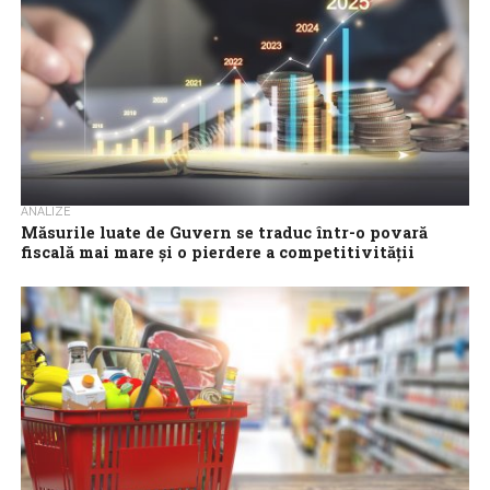
ANALIZE
Măsurile luate de Guvern se traduc într-o povară
fiscală mai mare și o pierdere a competitivității
României
Măsurile fiscale luate în regim de urgență pentru a diminua
deficitul bugetar în 2025 se traduc într-o povară fiscală mai mare
și...