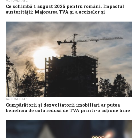
ACTUALITATE
Ce schimbă 1 august 2025 pentru români. Impactul
austerității: Majorarea TVA şi a accizelor şi
introducerea CASS pentru unii plătitori
Majorarea TVA şi a accizelor şi extinderea bazei de plătitori în
ceea ce priveşte contribuţia la sănătate reprezintă principalele
modificări fiscale care...
ACTUALITATE
Cumpărătorii și dezvoltatorii imobiliari ar putea
beneficia de cota redusă de TVA printr-o acțiune bine
documentată
Cumpărătorii și dezvoltatorii imobiliari ar putea evita pierderi
semnificative, beneficiind de oportunitatea unei cote reduse de
TVA de 9%, printr-o acțiune bine...