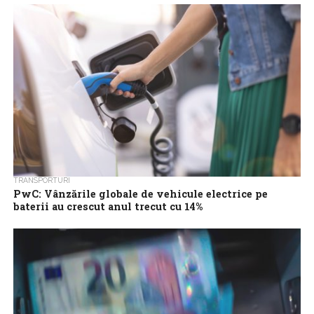
taxelor care se...
TRANSPORTURI
PwC: Vânzările globale de vehicule electrice pe
baterii au crescut anul trecut cu 14%
Vânzările globale de vehicule electrice pe baterii (BEV) au
crescut anul trecut cu aproximativ 14%, la 10,4 milioane, potrivit
unui studiu al...