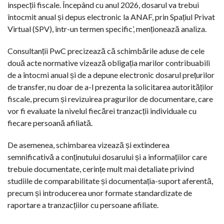
inspecții fiscale. Începând cu anul 2026, dosarul va trebui
întocmit anual și depus electronic la ANAF, prin Spațiul Privat
Virtual (SPV), într-un termen specific’, menționează analiza.
Consultanții PwC precizează că schimbările aduse de cele
două acte normative vizează obligația marilor contribuabili
de a întocmi anual și de a depune electronic dosarul prețurilor
de transfer, nu doar de a-l prezenta la solicitarea autorităților
fiscale, precum și revizuirea pragurilor de documentare, care
vor fi evaluate la nivelul fiecărei tranzacții individuale cu
fiecare persoană afiliată.
De asemenea, schimbarea vizează și extinderea
semnificativă a conținutului dosarului și a informațiilor care
trebuie documentate, cerințe mult mai detaliate privind
studiile de comparabilitate și documentația-suport aferentă,
precum și introducerea unor formate standardizate de
raportare a tranzacțiilor cu persoane afiliate.