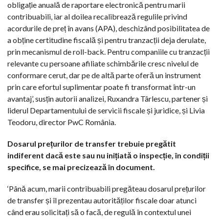
obligație anuală de raportare electronică pentru marii
contribuabili, iar al doilea recalibrează regulile privind
acordurile de preț în avans (APA), deschizând posibilitatea de
a obține certitudine fiscală și pentru tranzacții deja derulate,
prin mecanismul de roll-back. Pentru companiile cu tranzacții
relevante cu persoane afiliate schimbările cresc nivelul de
conformare cerut, dar pe de altă parte oferă un instrument
prin care efortul suplimentar poate fi transformat într-un
avantaj’, susțin autorii analizei, Ruxandra Târlescu, partener și
liderul Departamentului de servicii fiscale și juridice, și Livia
Teodoru, director PwC România.
Dosarul prețurilor de transfer trebuie pregătit
indiferent dacă este sau nu inițiată o inspecție, în condiții
specifice, se mai precizează în document.
‘Până acum, marii contribuabili pregăteau dosarul prețurilor
de transfer și îl prezentau autorităților fiscale doar atunci
când erau solicitați să o facă, de regulă în contextul unei