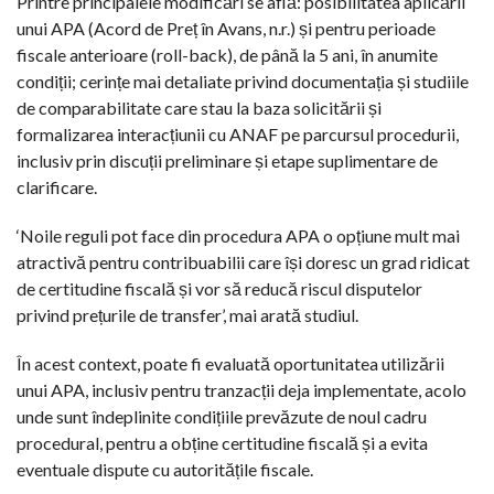
Printre principalele modificări se află: posibilitatea aplicării
unui APA (Acord de Preț în Avans, n.r.) și pentru perioade
fiscale anterioare (roll-back), de până la 5 ani, în anumite
condiții; cerințe mai detaliate privind documentația și studiile
de comparabilitate care stau la baza solicitării și
formalizarea interacțiunii cu ANAF pe parcursul procedurii,
inclusiv prin discuții preliminare și etape suplimentare de
clarificare.
‘Noile reguli pot face din procedura APA o opțiune mult mai
atractivă pentru contribuabilii care își doresc un grad ridicat
de certitudine fiscală și vor să reducă riscul disputelor
privind prețurile de transfer’, mai arată studiul.
În acest context, poate fi evaluată oportunitatea utilizării
unui APA, inclusiv pentru tranzacții deja implementate, acolo
unde sunt îndeplinite condițiile prevăzute de noul cadru
procedural, pentru a obține certitudine fiscală și a evita
eventuale dispute cu autoritățile fiscale.