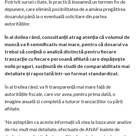
Potrivit sursei citate, în practică înseamnă un termen fix de
depunere, care elimină posibilitatea de a amâna pregătirea
dosarului până la o eventuală solicitare din partea
autorităților.
În al doilea rând, consultanții atrag atenția că volumul de
muncă va fi semnificativ mai mare, pentru că dosarul va
trebui să conțină o analiză distinctă pentru fiecare
tranzacție cu fiecare persoană afiliată care depășește
noile praguri, susținută de studii de comparabilitate mai
detaliate și raportată într-un format standardizat.
În al treilea rând, va fi transparență mai mare față de
autoritățile fiscale, care vor avea, pentru prima dată, o
imagine anuală și completă a tuturor tranzacțiilor cu părți
afiliate.
‘Ne așteptăm ca aceste informații să stea la baza unor analize
de risc mult mai detaliate, efectuate de ANAF înainte de