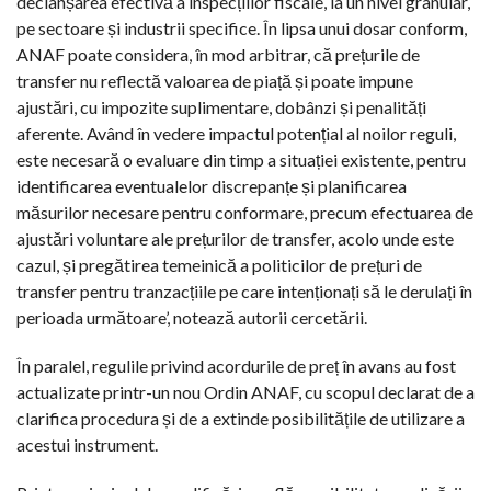
declanșarea efectivă a inspecțiilor fiscale, la un nivel granular,
pe sectoare și industrii specifice. În lipsa unui dosar conform,
ANAF poate considera, în mod arbitrar, că prețurile de
transfer nu reflectă valoarea de piață și poate impune
ajustări, cu impozite suplimentare, dobânzi și penalități
aferente. Având în vedere impactul potențial al noilor reguli,
este necesară o evaluare din timp a situației existente, pentru
identificarea eventualelor discrepanțe și planificarea
măsurilor necesare pentru conformare, precum efectuarea de
ajustări voluntare ale prețurilor de transfer, acolo unde este
cazul, și pregătirea temeinică a politicilor de prețuri de
transfer pentru tranzacțiile pe care intenționați să le derulați în
perioada următoare’, notează autorii cercetării.
În paralel, regulile privind acordurile de preț în avans au fost
actualizate printr-un nou Ordin ANAF, cu scopul declarat de a
clarifica procedura și de a extinde posibilitățile de utilizare a
acestui instrument.