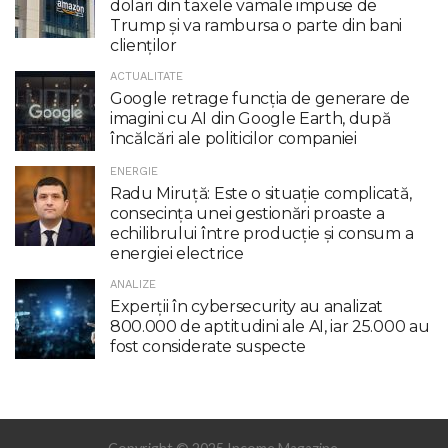
dolari din taxele vamale impuse de
Trump şi va rambursa o parte din bani
clienţilor
ACTUALITATE
Google retrage funcţia de generare de
imagini cu AI din Google Earth, după
încălcări ale politicilor companiei
ENERGIE
Radu Miruţă: Este o situaţie complicată,
consecinţa unei gestionări proaste a
echilibrului între producţie şi consum a
energiei electrice
ANALIZE
Experții în cybersecurity au analizat
800.000 de aptitudini ale AI, iar 25.000 au
fost considerate suspecte