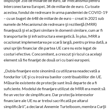
dispoziţie 358 de miliarde de euro, iar Mecanismul pentru
interconectarea Europei, 34 de miliarde de euro. Cu toate
acestea, fondul de redresare în urma pandemiei de COVID-19
– cu un buget de 648 de miliarde de euro – creat în 2021 sub
numele de Mecanismul de redresare şi rezilienţă (MRR)
finanţează şi el acţiuni similare în domenii similare, cum ar fi
transporturile şi infrastructura energetică. În plus, MRR a
ocazionat implementarea pe scară largă, pentru prima dată, a
unui sprijin financiar din partea UE care nu este legat de
costuri efective. Concomitent, a crescut şi riscul ca acelaşi
element să fie finanţat de două ori cu bani europeni.
„Dubla finanţare este sinonimă cu utilizarea neadecvată a
fondurilor UE şi cu irosirea banilor contribuabililor din UE.
Măsurile existente de protecţie sunt însă departe de a fi
suficiente. Modelul de finanţare utilizat de MRR era menit să
fie un vector de simplificare. Dar protecţia intereselor
financiare ale UE nu ar trebui sacrificată pe altarul
simplificării”, a declarat Annemie Turtelboom, membra Curţii