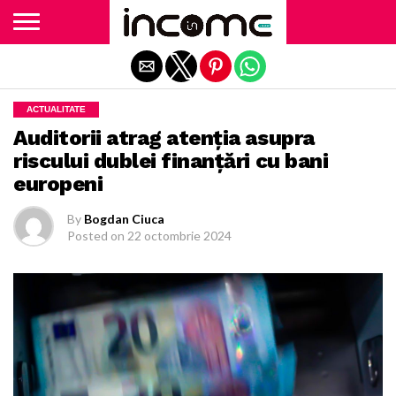
Exit mobile version
ACTUALITATE
Auditorii atrag atenţia asupra
riscului dublei finanţări cu bani
europeni
By
Bogdan Ciuca
Posted on
22 octombrie 2024