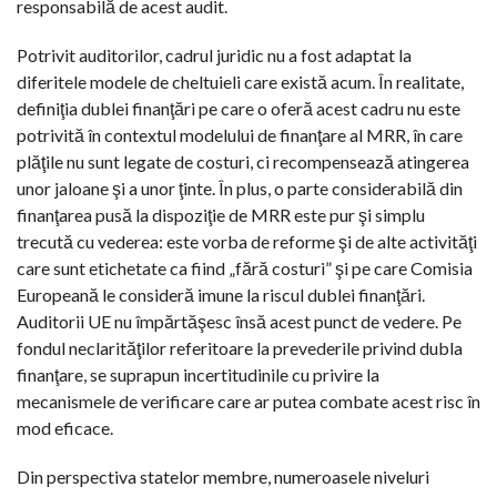
responsabilă de acest audit.
Potrivit auditorilor, cadrul juridic nu a fost adaptat la
diferitele modele de cheltuieli care există acum. În realitate,
definiţia dublei finanţări pe care o oferă acest cadru nu este
potrivită în contextul modelului de finanţare al MRR, în care
plăţile nu sunt legate de costuri, ci recompensează atingerea
unor jaloane şi a unor ţinte. În plus, o parte considerabilă din
finanţarea pusă la dispoziţie de MRR este pur şi simplu
trecută cu vederea: este vorba de reforme şi de alte activităţi
care sunt etichetate ca fiind „fără costuri” şi pe care Comisia
Europeană le consideră imune la riscul dublei finanţări.
Auditorii UE nu împărtăşesc însă acest punct de vedere. Pe
fondul neclarităţilor referitoare la prevederile privind dubla
finanţare, se suprapun incertitudinile cu privire la
mecanismele de verificare care ar putea combate acest risc în
mod eficace.
Din perspectiva statelor membre, numeroasele niveluri