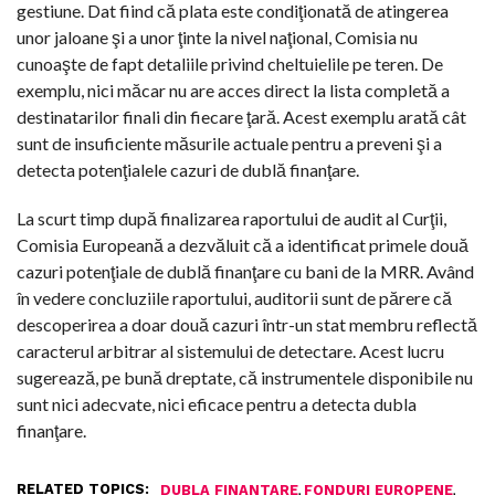
gestiune. Dat fiind că plata este condiţionată de atingerea
unor jaloane şi a unor ţinte la nivel naţional, Comisia nu
cunoaşte de fapt detaliile privind cheltuielile pe teren. De
exemplu, nici măcar nu are acces direct la lista completă a
destinatarilor finali din fiecare ţară. Acest exemplu arată cât
sunt de insuficiente măsurile actuale pentru a preveni şi a
detecta potenţialele cazuri de dublă finanţare.
La scurt timp după finalizarea raportului de audit al Curţii,
Comisia Europeană a dezvăluit că a identificat primele două
cazuri potenţiale de dublă finanţare cu bani de la MRR. Având
în vedere concluziile raportului, auditorii sunt de părere că
descoperirea a doar două cazuri într-un stat membru reflectă
caracterul arbitrar al sistemului de detectare. Acest lucru
sugerează, pe bună dreptate, că instrumentele disponibile nu
sunt nici adecvate, nici eficace pentru a detecta dubla
finanţare.
RELATED TOPICS:
,
,
DUBLA FINANTARE
FONDURI EUROPENE