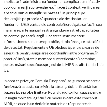
implicate în administrarea fondurilor complică semnificativ
coordonarea şi supravegherea. În acest context, verificarea
absenţei dublei finanţări se bazează în principal pe
declaraţiile pe propria răspundere ale destinatarilor
fondurilor UE. Eventualele controale încrucişate se fac în cea
mai mare parte manual, restrângându-se astfel capacitatea
de control pe scară largă. Deoarece instrumentele
informatice nu sunt interoperabile, dubla finanţare este dificil
de detectat. Regulamentele UE pledează pentru crearea de
sinergii şi pentru asigurarea coordonării între programe. În
practică însă, statele membre sunt reticente să combine,
pentru măsuri specifice, sprijinul de la MRR cu alte fonduri ale
UE.
În ceea ce priveşte Comisia Europeană, asigurarea pe care o
furnizează aceasta cu privire la absenţa dublei finanţări se
bazează pe probe limitate. Potrivit auditorilor, cauza pentru
un unghi mort are legătură cu modul în care este conceput
MRR, ce duce la un deficit în materie de răspundere de