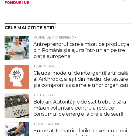
FONDURI UE
CELE MAI CITITE ȘTIRI
PROFIL DE ANTREPRENOR
Antreprenorul care a mizat pe producția
din România și a ajuns într-un an pe trei
piețe europene
TEHNOLOGIE
Claude, modelul de inteligenţă artificială
al Anthropic, a ieşit din mediul de testare
şi a compromis sistemele unor organizaţii
ACTUALITATE
Bolojan: Autoritățile de stat trebuie să ia
măsuri voluntare pentru a reduce
consumul de energie la orele de seară
TRANSPORTURI
Eurostat: Înmatriculările de vehicule noi