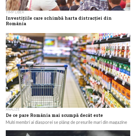
TIMP LIBER
Investițiile care schimbă harta distracției din
România
În ultimii ani a apărut în România un număr impresionant de
investiții destinate petrecerii timpului liber. Multe sunt finanțate
de la bugetele...
ANALIZE
De ce pare România mai scumpă decât este
Mulți membri ai diasporei se plâng de prețurile mari din magazine
atunci când vizitează România. Pe de altă parte, toate datele
oficiale...