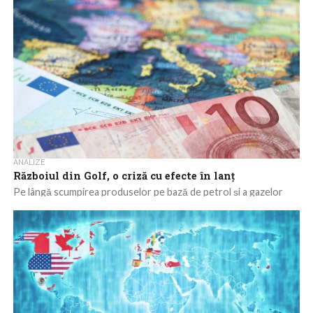
ANALIZE
Războiul din Golf, o criză cu efecte în lanț
Pe lângă scumpirea produselor pe bază de petrol și a gazelor
naturale, conflictul armat care a afectat până în prezent mai
mult...