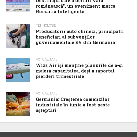
Destinația care a definit vara
românească”, un eveniment marca
România Inteligentă
TEHNOLOGIE
Producătorii auto chinezi, principalii
beneficiari ai subvenților
guvernamentale EV din Germania
ACTUALITATE
Wizz Air își menține planurile de a-și
majora capacitatea, deși a raportat
pierderi trimestriale
ACTUALITATE
Germania: Creșterea comenzilor
industriale în iunie a fost peste
așteptări