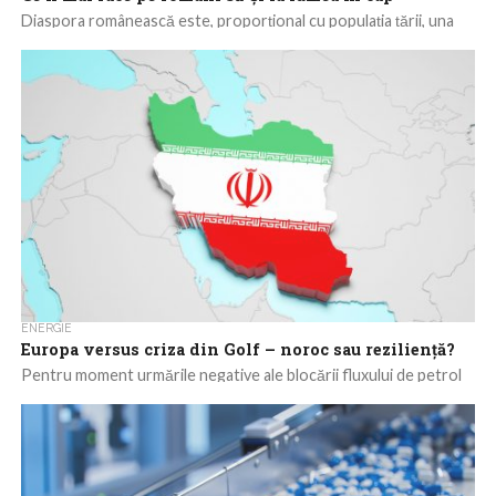
Diaspora românească este, proporțional cu populația țării, una
dintre cele mai mari din lume. Dar compoziția ei este cât se poate
de...
ENERGIE
Europa versus criza din Golf – noroc sau reziliență?
Pentru moment urmările negative ale blocării fluxului de petrol
și gaze dinspre Golful Persic par a fi mai moderate decât ne
așteptam....