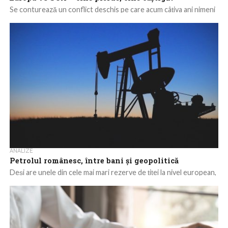
Se conturează un conflict deschis pe care acum câțiva ani nimeni
nu și l-ar fi imaginat. Dacă luptele economice riscă să facă...
ANALIZE
Petrolul românesc, între bani și geopolitică
Deși are unele din cele mai mari rezerve de țiței la nivel european,
țara noastră produce o cantitate destul de redusă de...