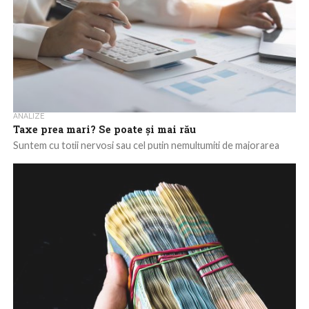
ANALIZE
Taxe prea mari? Se poate și mai rău
Suntem cu toții nervoși sau cel puțin nemulțumiți de majorarea
semnificativă a impozitelor pe case, mașini ori dividende. Cu
toate acestea, chiar...