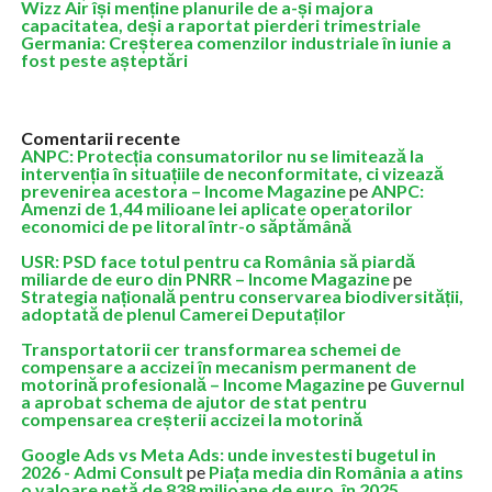
Wizz Air își menține planurile de a-și majora
capacitatea, deși a raportat pierderi trimestriale
Germania: Creșterea comenzilor industriale în iunie a
fost peste așteptări
Comentarii recente
ANPC: Protecția consumatorilor nu se limitează la
intervenția în situațiile de neconformitate, ci vizează
prevenirea acestora – Income Magazine
pe
ANPC:
Amenzi de 1,44 milioane lei aplicate operatorilor
economici de pe litoral într-o săptămână
USR: PSD face totul pentru ca România să piardă
miliarde de euro din PNRR – Income Magazine
pe
Strategia națională pentru conservarea biodiversității,
adoptată de plenul Camerei Deputaților
Transportatorii cer transformarea schemei de
compensare a accizei în mecanism permanent de
motorină profesională – Income Magazine
pe
Guvernul
a aprobat schema de ajutor de stat pentru
compensarea creșterii accizei la motorină
Google Ads vs Meta Ads: unde investesti bugetul in
2026 - Admi Consult
pe
Piața media din România a atins
o valoare netă de 838 milioane de euro, în 2025