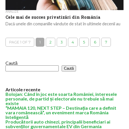
ANALIZE
Cele mai de succes privatizări din România
Dacă unele din companiile vândute de stat în ultimele decenii au
eșuat, din motive obiective sau din interese obscure, sunt
destule cazurile...
PAGE 1 OF 7
1
2
3
4
5
6
7
Caută
Caută
Articole recente
Bolojan: Când în joc este soarta României, interesele
personale, de partid și electorale nu trebuie să mai
existe
“MAMAIA 120, NEXT STEP – Destinația care a definit
vara românească”, un eveniment marca România
Inteligentă
Producătorii auto chinezi, principalii beneficiari ai
subvenților guvernamentale EV din Germania