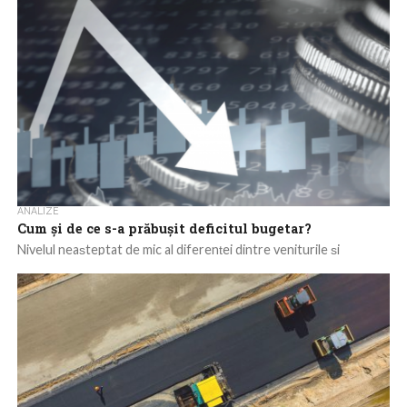
ANALIZE
Cum și de ce s-a prăbușit deficitul bugetar?
Nivelul neașteptat de mic al diferenței dintre veniturile și
cheltuielile statului în primele patru luni ale lui 2026 a provocat
nedumerire și...