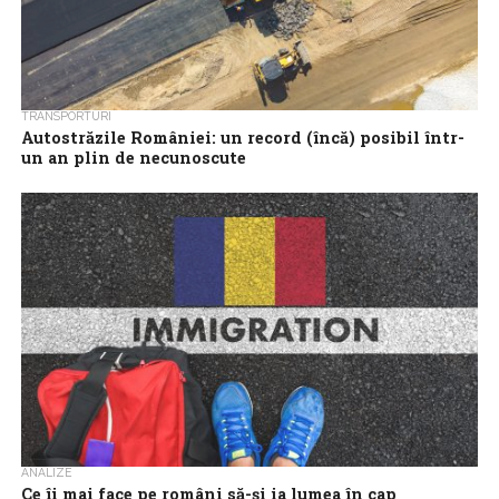
TRANSPORTURI
Autostrăzile României: un record (încă) posibil într-
un an plin de necunoscute
Dacă deocamdată, atât pe hârtie, cât și în teren pare că ne
îndreptăm spre o performanță fără precedent în ceea ce
privește...
ANALIZE
Ce îi mai face pe români să-și ia lumea în cap