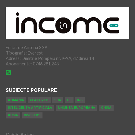
Editat de Antena 3 SA
Tipografia: Everest
Adresa: Dimitrie Pompeiu nr. 9-9A, clădirea 14
Abonamente: 0746.281.248
SUBIECTE POPULARE
ROMANIA
FEATURED
SUA
UE
INS
INTELIGENTA ARTIFICIALA
UNIUNEA EUROPEANA
CHINA
RUSIA
INVESTIȚII
Ovidiu Anton