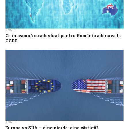
ANALIZE
Ce înseamnă cu adevărat pentru România aderarea la
OCDE
După NATO, UE și spațiul Schengen, a venit vremea ca România
să-și fixeze un nou obiectiv. Aderarea la Organizația pentru
Cooperare și...
ANALIZE
Europa vs SUA – cine pierde, cine câștigă?