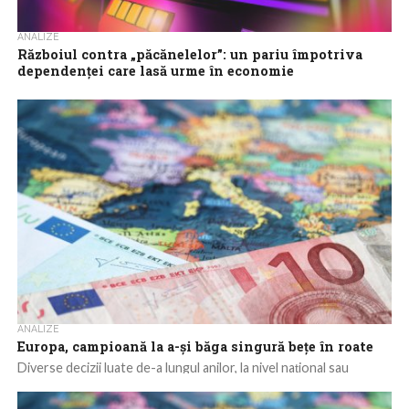
ANALIZE
Războiul contra „păcănelelor”: un pariu împotriva
dependenței care lasă urme în economie
Cele peste 4.500 de agenții de pariuri sportive și jocuri de noroc
care funcționează în prezent în România sunt în pericol. Tot...
ANALIZE
Europa, campioană la a-și băga singură bețe în roate
Diverse decizii luate de-a lungul anilor, la nivel național sau
european, din naivitate, încăpățânare ori rea-voință, au avut un
impact semnificativ asupra...