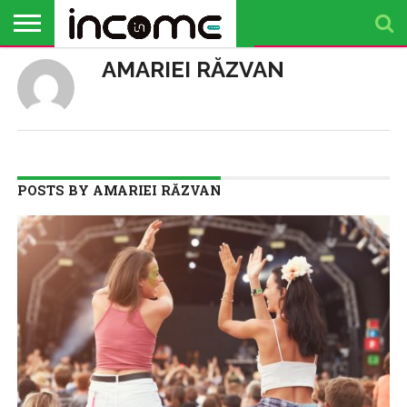
AMARIEI RĂZVAN
ACTUALITATE
PROFIL DE
BUSINESS
ANALIZE
OPINII
FINANȚE
TIMP
ANTREPRENOR
PERSONALE
LIBER
POSTS BY AMARIEI RĂZVAN