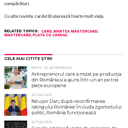
cumpărături.
Cu alte cuvinte, cardul îți ușurează foarte mult viața.
RELATED TOPICS:
,
,
CARD
MARTEA MASTERCARD
,
MASTERCARD
PLATA CU CARDUL
CELE MAI CITITE ȘTIRI
PROFIL DE ANTREPRENOR
Antreprenorul care a mizat pe producția
din România și a ajuns într-un an pe trei
piețe europene
ACTUALITATE
Nicuşor Dan, după reconfirmarea
ratingului României: În ciuda zgomotului
politic, România funcţionează
ACTUALITATE