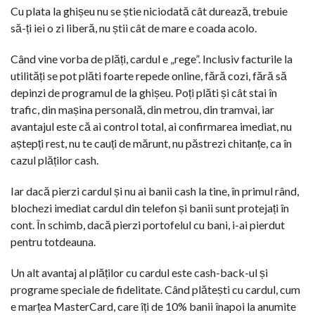
Cu plata la ghișeu nu se știe niciodată cât durează, trebuie
să-ți iei o zi liberă, nu știi cât de mare e coada acolo.
Când vine vorba de plăți, cardul e „rege”. Inclusiv facturile la
utilități se pot plăti foarte repede online, fără cozi, fără să
depinzi de programul de la ghișeu. Poți plăti și cât stai în
trafic, din mașina personală, din metrou, din tramvai, iar
avantajul este că ai control total, ai confirmarea imediat, nu
aștepți rest, nu te cauți de mărunt, nu păstrezi chitanțe, ca în
cazul plăților cash.
Iar dacă pierzi cardul și nu ai banii cash la tine, în primul rând,
blochezi imediat cardul din telefon și banii sunt protejați în
cont. În schimb, dacă pierzi portofelul cu bani, i-ai pierdut
pentru totdeauna.
Un alt avantaj al plăților cu cardul este cash-back-ul și
programe speciale de fidelitate. Când plătești cu cardul, cum
e marțea MasterCard, care îți de 10% banii înapoi la anumite