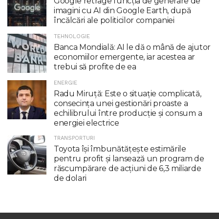
Google retrage funcţia de generare de
imagini cu AI din Google Earth, după
încălcări ale politicilor companiei
TEHNOLOGIE
Banca Mondială: AI le dă o mână de ajutor
economiilor emergente, iar acestea ar
trebui să profite de ea
ENERGIE
Radu Miruţă: Este o situaţie complicată,
consecinţa unei gestionări proaste a
echilibrului între producţie şi consum a
energiei electrice
TRANSPORTURI
Toyota îşi îmbunătăţeşte estimările
pentru profit şi lansează un program de
răscumpărare de acţiuni de 6,3 miliarde
de dolari