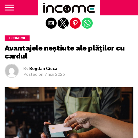
Exit mobile version
ECONOMII
Avantajele neștiute ale plăților cu
cardul
By
Bogdan Ciuca
Posted on
7 mai 2025