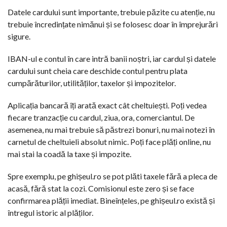
Datele cardului sunt importante, trebuie păzite cu atenție, nu
trebuie încredințate nimănui și se folosesc doar în împrejurări
sigure.
IBAN-ul e contul în care intră banii noștri, iar cardul și datele
cardului sunt cheia care deschide contul pentru plata
cumpărăturilor, utilităților, taxelor și impozitelor.
Aplicația bancară îți arată exact cât cheltuiești. Poți vedea
fiecare tranzacție cu cardul, ziua, ora, comerciantul. De
asemenea, nu mai trebuie să păstrezi bonuri, nu mai notezi în
carnetul de cheltuieli absolut nimic. Poți face plăți online, nu
mai stai la coadă la taxe și impozite.
Spre exemplu, pe ghișeul.ro se pot plăti taxele fără a pleca de
acasă, fără stat la cozi. Comisionul este zero și se face
confirmarea plății imediat. Bineînțeles, pe ghișeul.ro există și
întregul istoric al plăților.