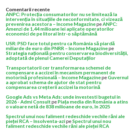
Comentarii recente
ANPC: Protecția consumatorilor nu se limitează la
intervenția în situațiile de neconformitate, ci vizează
prevenirea acestora – Income Magazine
pe
ANPC:
Amenzi de 1,44 milioane lei aplicate operatorilor
economici de pe litoral într-o săptămână
USR: PSD face totul pentru ca România să piardă
miliarde de euro din PNRR – Income Magazine
pe
Strategia națională pentru conservarea biodiversității,
adoptată de plenul Camerei Deputaților
Transportatorii cer transformarea schemei de
compensare a accizei în mecanism permanent de
motorină profesională – Income Magazine
pe
Guvernul
a aprobat schema de ajutor de stat pentru
compensarea creșterii accizei la motorină
Google Ads vs Meta Ads: unde investesti bugetul in
2026 - Admi Consult
pe
Piața media din România a atins
o valoare netă de 838 milioane de euro, în 2025
Spectrul unui nou faliment redeschide vechile răni ale
pieței RCA – Insolventa-azi
pe
Spectrul unui nou
faliment redeschide vechile răni ale pieței RCA