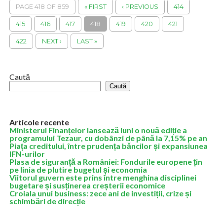
internă în fața...
PAGE 418 OF 859
« FIRST
‹ PREVIOUS
414
415
416
417
418
419
420
421
422
NEXT ›
LAST »
Caută
Caută
Articole recente
Ministerul Finanțelor lansează luni o nouă ediție a
programului Tezaur, cu dobânzi de până la 7,15% pe an
Piața creditului, între prudența băncilor și expansiunea
IFN-urilor
Plasa de siguranță a României: Fondurile europene țin
pe linia de plutire bugetul și economia
Viitorul guvern este prins între menghina disciplinei
bugetare și susținerea creșterii economice
Croiala unui business: zece ani de investiții, crize și
schimbări de direcție