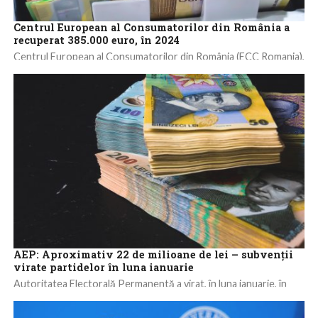
Centrul European al Consumatorilor din România a
recuperat 385.000 euro, în 2024
Centrul European al Consumatorilor din România (ECC Romania),
direcție în cadrul Autorității Naționale pentru Protecția
Consumatorilor (ANPC), care instrumentează și soluționează
pe...
AEP: Aproximativ 22 de milioane de lei – subvenții
virate partidelor în luna ianuarie
Autoritatea Electorală Permanentă a virat, în luna ianuarie, în
conturile a opt partide – PSD, AUR, PNL, USR, SOS România,
POT, PMP,...