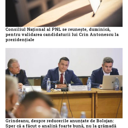
Consiliul Național al PNL se reunește, duminică,
pentru validarea candidaturii lui Crin Antonescu la
prezidențiale
Consiliul Național al PNL se reunește, duminică, la Palatul
Parlamentului pentru validarea candidaturii fostului președinte al
partidului Crin Antonescu la alegerile prezidențiale...
Grindeanu, despre reducerile anunțate de Bolojan:
Sper că a făcut o analiză foarte bună, nu la grămadă