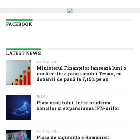
FACEBOOK
LATEST NEWS
ACTUALITATE
Ministerul Finanțelor lansează luni o
nouă ediție a programului Tezaur, cu
dobânzi de până la 7,15% pe an
BĂNCI
Piața creditului, între prudența
băncilor și expansiunea IFN-urilor
ACTUALITATE
Plasa de siguranță a României: