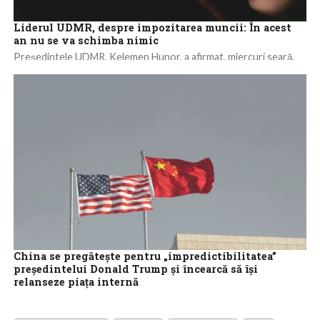
Liderul UDMR, despre impozitarea muncii: În acest
an nu se va schimba nimic
Preşedintele UDMR, Kelemen Hunor, a afirmat, miercuri seară,
că nu va schimba nimic în 2025 cu privire la impozitarea muncii,
întrucât nu...
China se pregătește pentru „impredictibilitatea”
președintelui Donald Trump și încearcă să își
relanseze piața internă
La Forumul Economic Mondial de la Davos, analiștii și experții au
subliniat miercuri eforturile Chinei de a-și consolida economia