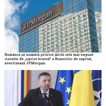
România se numără printre ţările cele mai expuse
riscului de „oprire bruscă” a fluxurilor de capital,
avertizează JPMorgan
Pieţele emergente ar putea asista la o temută „oprire bruscă” a
fluxurilor de capital, deoarece politicile „America First” ale
preşedintelui Donald Trump...