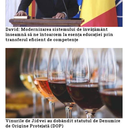
David: Modernizarea sistemului de învățământ
înseamnă să ne întoarcem la esența educației prin
transferul eficient de competențe
Modernizarea învățământului înseamnă întoarcerea la ‘esența
educației’ prin transferul eficient de competențe, iar absolvenții
să devină buni profesioniști, buni cetățeni și oameni...
Vinurile de Jidvei au dobândit statutul de Denumire
de Origine Protejată (DOP)