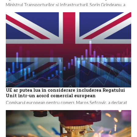
Ministrul Transporturilor și Infrastructurii, Sorin Grindeanu, a
declarat, joi, la Timișoara, că are încredere în analiza făcută de
șeful Senatului, Ilie Bolojan,...
UE ar putea lua în considerare includerea Regatului
Unit într-un acord comercial european
Comisarul european pentru comerț, Maros Sefcovic, a declarat
că Uniunea Europeană (UE) ar putea lua în considerare ca
Regatul Unit să se...