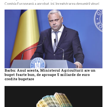
Comisia Europeană a aprobat, joi, înregistrarea denumirii vinuri
de ‘Jidvei’ (înregistrată ca Denumire de Origine Protejată),
recunoscând-le calitățile distinctive, informează un comunicat...
Barbu: Anul acesta, Ministerul Agriculturii are un
buget foarte bun, de aproape 5 miliarde de euro
credite bugetare
Ministerul Agriculturii are în 2025 un buget foarte bun, de
aproape 5 miliarde de euro credite bugetare și 27 de miliarde
de...