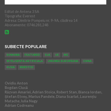
Editat de Antena 3 SA
Tipografia: Everest
Adresa: Dimitrie Pompeiu nr. 9-9A, clădirea 14
Abonamente: 0746.281.248
SUBIECTE POPULARE
ROMANIA
FEATURED
SUA
UE
INS
INTELIGENTA ARTIFICIALA
UNIUNEA EUROPEANA
CHINA
RUSIA
INVESTIȚII
Ovidiu Anton
Bogdan Ciucă
Răzvan Amariei, Adrian Stoica, Robert Stan, Bianca Iordan,
Ștefan Etveș, Marius Pandele, Diana Scarlat, Laurențiu
Matache, Iulia Nagy
Adrian Codreanu