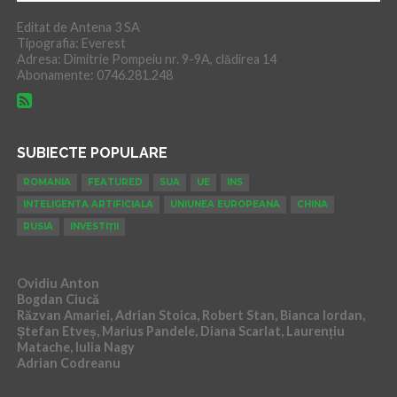
Editat de Antena 3 SA
Tipografia: Everest
Adresa: Dimitrie Pompeiu nr. 9-9A, clădirea 14
Abonamente: 0746.281.248
SUBIECTE POPULARE
ROMANIA
FEATURED
SUA
UE
INS
INTELIGENTA ARTIFICIALA
UNIUNEA EUROPEANA
CHINA
RUSIA
INVESTIȚII
Ovidiu Anton
Bogdan Ciucă
Răzvan Amariei, Adrian Stoica, Robert Stan, Bianca Iordan,
Ștefan Etveș, Marius Pandele, Diana Scarlat, Laurențiu
Matache, Iulia Nagy
Adrian Codreanu