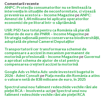
Comentarii recente
ANPC: Protecția consumatorilor nu se limitează la
intervenția în situațiile de neconformitate, ci vizează
prevenirea acestora – Income Magazine
pe
ANPC:
Amenzi de 1,44 milioane lei aplicate operatorilor
economici de pe litoral într-o săptămână
USR: PSD face totul pentru ca România să piardă
miliarde de euro din PNRR – Income Magazine
pe
Strategia națională pentru conservarea biodiversității,
adoptată de plenul Camerei Deputaților
Transportatorii cer transformarea schemei de
compensare a accizei în mecanism permanent de
motorină profesională – Income Magazine
pe
Guvernul
a aprobat schema de ajutor de stat pentru
compensarea creșterii accizei la motorină
Google Ads vs Meta Ads: unde investesti bugetul in
2026 - Admi Consult
pe
Piața media din România a atins
o valoare netă de 838 milioane de euro, în 2025
Spectrul unui nou faliment redeschide vechile răni ale
pieței RCA – Insolventa-azi
pe
Spectrul unui nou
faliment redeschide vechile răni ale pieței RCA