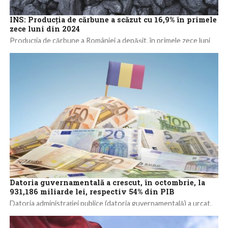
INS: Producţia de cărbune a scăzut cu 16,9% în primele
zece luni din 2024
Producţia de cărbune a României a depăşit, în primele zece luni
ale acestui an, 1,595 milioane tone echivalent petrol (tep), fiind
cu...
Datoria guvernamentală a crescut, în octombrie, la
931,186 miliarde lei, respectiv 54% din PIB
Datoria administraţiei publice (datoria guvernamentală) a urcat,
în octombrie 2024, până la 931,186 miliarde lei, de la 916,758
miliarde de lei în...