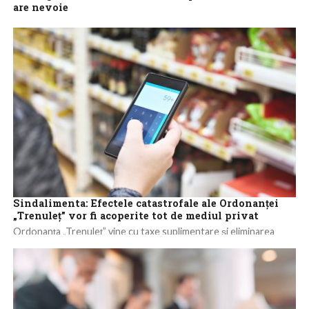
are nevoie
Integrarea totală a României în spaţiul Schengen va avea ca efect
dezvoltarea economiei, fiind o garanţie că exporturile româneşti
vor avansa puternic...
Sindalimenta: Efectele catastrofale ale Ordonanţei
„Trenuleţ” vor fi acoperite tot de mediul privat
Ordonanţa „Trenuleţ” vine cu taxe suplimentare şi eliminarea
unor facilităţi fiscale, iar efectele catastrofale ale acestor măsuri
vor trebui acoperite tot de...