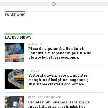
FACEBOOK
LATEST NEWS
ACTUALITATE
Plasa de siguranță a României:
Fondurile europene țin pe linia de
plutire bugetul și economia
ANALIZE
Viitorul guvern este prins între
menghina disciplinei bugetare și
susținerea creșterii economice
PROFIL DE ANTREPRENOR
Croiala unui business: zece ani de
investiții, crize și schimbări de