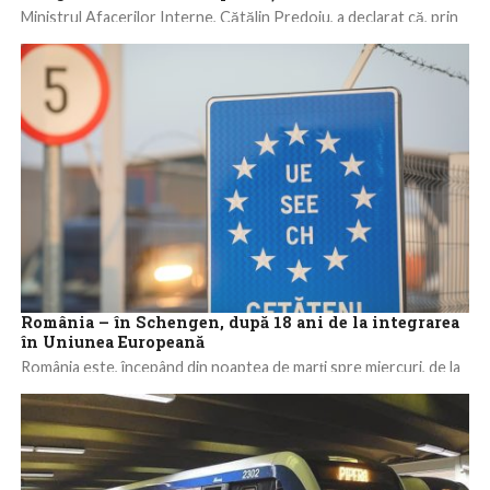
Ministrul Afacerilor Interne, Cătălin Predoiu, a declarat că, prin
integrarea României în Spaţiul Schengen, aderarea ţării la Uniunea
Europeană este deplină şi...
România – în Schengen, după 18 ani de la integrarea
în Uniunea Europeană
România este, începând din noaptea de marţi spre miercuri, de la
ora 00,00, membru cu drepturi depline al Spaţiului Schengen,
după 18...