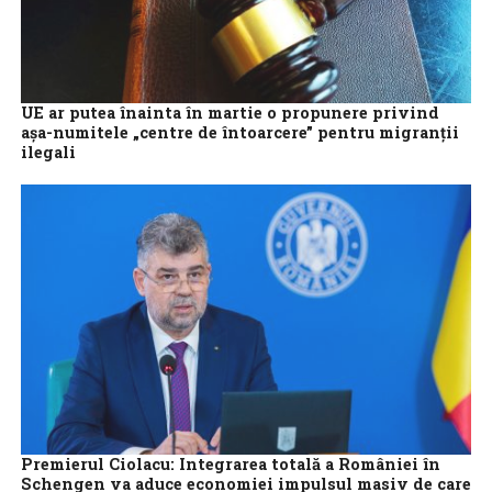
UE ar putea înainta în martie o propunere privind
aşa-numitele „centre de întoarcere” pentru migranţii
ilegali
Uniunea Europeană ar putea înainta în martie o propunere
privind crearea aşa-numitelor „centre de întoarcere” pentru a
accelera expulzarea migranţilor ilegali, a...
Premierul Ciolacu: Integrarea totală a României în
Schengen va aduce economiei impulsul masiv de care