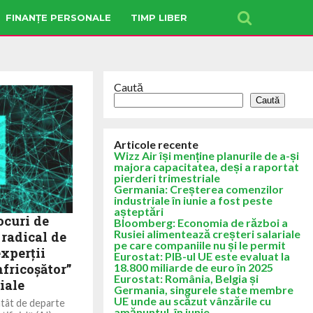
FINANȚE PERSONALE
TIMP LIBER
Caută
Caută
Articole recente
Wizz Air își menține planurile de a-și
majora capacitatea, deși a raportat
pierderi trimestriale
Germania: Creșterea comenzilor
industriale în iunie a fost peste
așteptări
ocuri de
Bloomberg: Economia de război a
Rusiei alimentează creșteri salariale
radical de
pe care companiile nu și le permit
xperții
Eurostat: PIB-ul UE este evaluat la
nfricoșător”
18.800 miliarde de euro în 2025
Eurostat: România, Belgia și
iale
Germania, singurele state membre
UE unde au scăzut vânzările cu
„atât de departe
amănuntul, în iunie