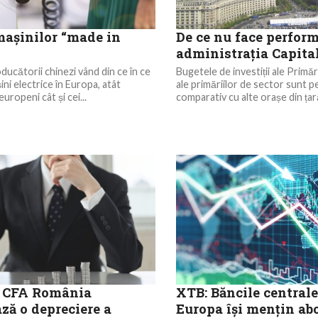
mașinilor “made in
De ce nu face perfor
administrația Capita
ducătorii chinezi vând din ce în ce
Bugetele de investiții ale Primări
ni electrice în Europa, atât
ale primăriilor de sector sunt pe
uropeni cât și cei...
comparativ cu alte orașe din țară.
i CFA România
XTB: Băncile centrale
ză o depreciere a
Europa își mențin ab