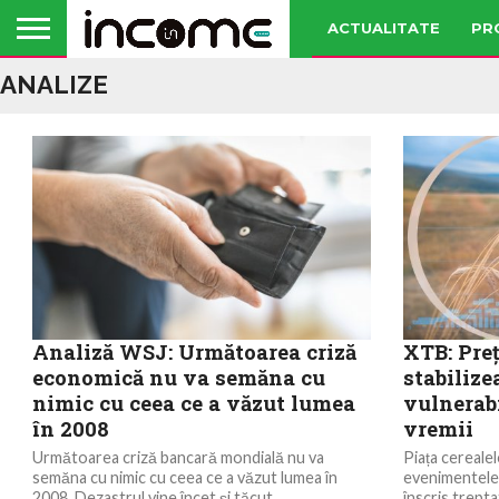
ACTUALITATE
PR
ANALIZE
Analiză WSJ: Următoarea criză
XTB: Preț
economică nu va semăna cu
stabilize
nimic cu ceea ce a văzut lumea
vulnerabi
în 2008
vremii
Următoarea criză bancară mondială nu va
Piața cerealel
semăna cu nimic cu ceea ce a văzut lumea în
evenimentele 
2008. Dezastrul vine încet şi tăcut,...
înscris trept