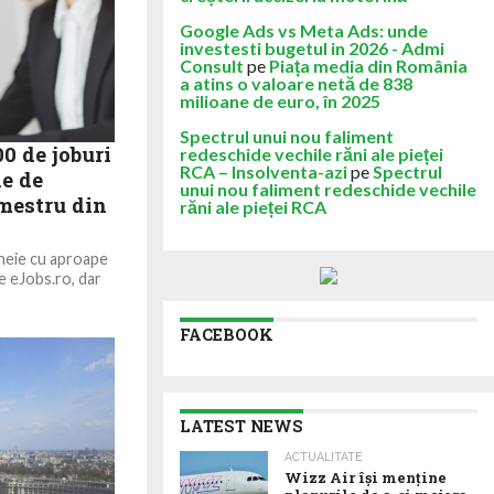
Google Ads vs Meta Ads: unde
investesti bugetul in 2026 - Admi
Consult
pe
Piața media din România
a atins o valoare netă de 838
milioane de euro, în 2025
Spectrul unui nou faliment
0 de joburi
redeschide vechile răni ale pieței
RCA – Insolventa-azi
pe
Spectrul
ne de
unui nou faliment redeschide vechile
imestru din
răni ale pieței RCA
cheie cu aproape
e eJobs.ro, dar
FACEBOOK
LATEST NEWS
ACTUALITATE
Wizz Air își menține