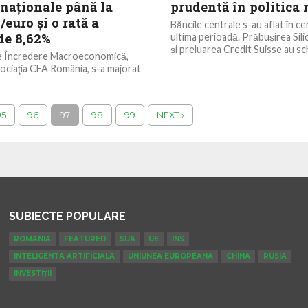
naţionale până la
prudentă în politica
/euro şi o rată a
Băncile centrale s-au aflat în cen
 de 8,62%
ultima perioadă. Prăbușirea Sili
și preluarea Credit Suisse au sch
de Încredere Macroeconomică,
sociaţia CFA România, s-a majorat
 în luna februarie a acestui an,
95
96
97
98
99
NEXT ›
SUBIECTE POPULARE
ROMANIA
FEATURED
SUA
UE
INS
INTELIGENTA ARTIFICIALA
UNIUNEA EUROPEANA
CHINA
RUSIA
INVESTIȚII