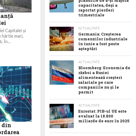
planurile de a-și majora
capacitatea, deși a
raportat pierderi
manță
trimestriale
lei
ACTUALITATE
ei Capitalei și
Germania: Creșterea
 hârtie mari,
comenzilor industriale
 În...
în iunie a fost peste
așteptări
ACTUALITATE
Bloomberg: Economia de
război a Rusiei
alimentează creșteri
salariale pe care
companiile nu și le
permit
ACTUALITATE
Eurostat: PIB-ul UE este
evaluat la 18.800
miliarde de euro în 2025
 din
ordarea