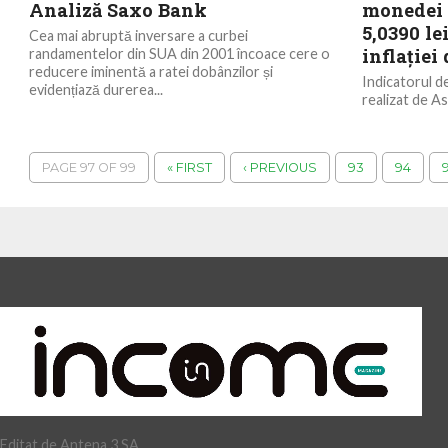
Analiză Saxo Bank
monedei 
5,0390 lei
Cea mai abruptă inversare a curbei
inflaţiei
randamentelor din SUA din 2001 încoace cere o
reducere iminentă a ratei dobânzilor și
Indicatorul 
evidențiază durerea...
realizat de A
cu 9,9 puncte,
până la...
PAGE 97 OF 99
« FIRST
‹ PREVIOUS
93
94
Editat de Antena 3 SA