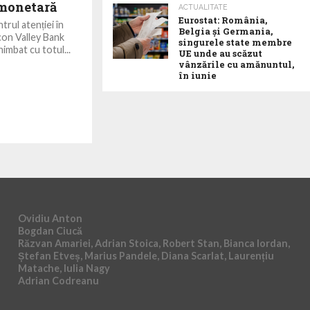
 monetară
ACTUALITATE
Eurostat: România,
trul atenției în
Belgia și Germania,
con Valley Bank
singurele state membre
imbat cu totul...
UE unde au scăzut
vânzările cu amănuntul,
în iunie
Ovidiu Anton
Bogdan Ciucă
Răzvan Amariei, Adrian Stoica, Robert Stan, Bianca Iordan,
Ștefan Etveș, Marius Pandele, Diana Scarlat, Laurențiu
Matache, Iulia Nagy
Adrian Codreanu