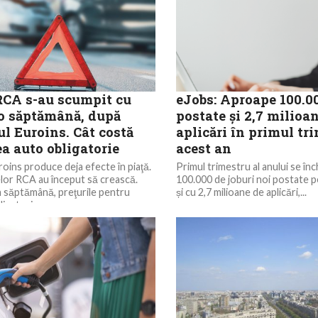
 RCA s-au scumpit cu
eJobs: Aproape 100.00
-o săptămână, după
postate și 2,7 milioa
l Euroins. Cât costă
aplicări în primul tr
a auto obligatorie
acest an
roins produce deja efecte în piaţă.
Primul trimestru al anului se în
ţelor RCA au început să crească.
100.000 de joburi noi postate p
a săptămână, preţurile pentru
și cu 2,7 milioane de aplicări,...
igatorie...