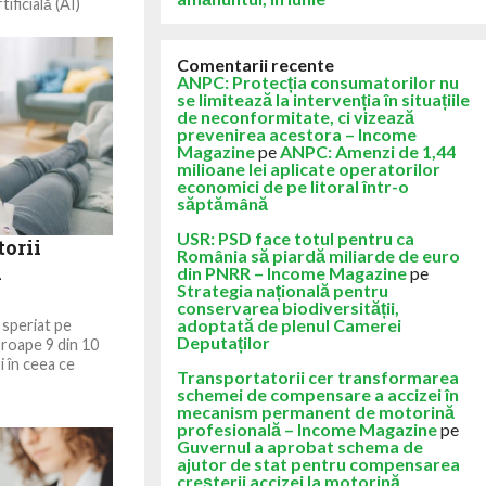
ificială (AI)
larat recent
Comentarii recente
ANPC: Protecția consumatorilor nu
se limitează la intervenția în situațiile
de neconformitate, ci vizează
prevenirea acestora – Income
Magazine
pe
ANPC: Amenzi de 1,44
milioane lei aplicate operatorilor
economici de pe litoral într-o
săptămână
USR: PSD face totul pentru ca
torii
România să piardă miliarde de euro
ă
din PNRR – Income Magazine
pe
Strategia națională pentru
conservarea biodiversității,
adoptată de plenul Camerei
 speriat pe
Deputaților
aproape 9 din 10
 în ceea ce
Transportatorii cer transformarea
schemei de compensare a accizei în
mecanism permanent de motorină
profesională – Income Magazine
pe
Guvernul a aprobat schema de
ajutor de stat pentru compensarea
creșterii accizei la motorină