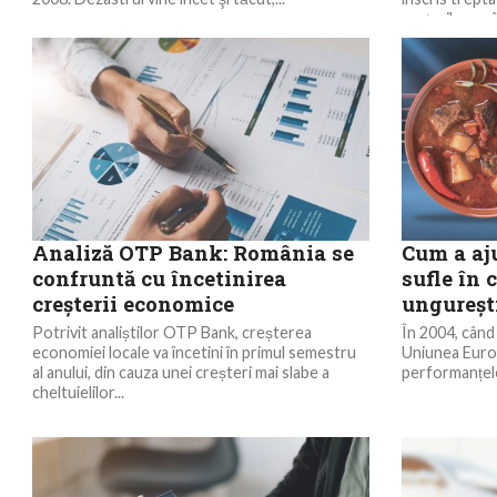
prețurilor, grâu
Analiză OTP Bank: România se
Cum a aj
confruntă cu încetinirea
sufle în 
creșterii economice
ungureșt
Potrivit analiștilor OTP Bank, creșterea
În 2004, când 
economiei locale va încetini în primul semestru
Uniunea Europ
al anului, din cauza unei creșteri mai slabe a
performanțele
cheltuielilor...