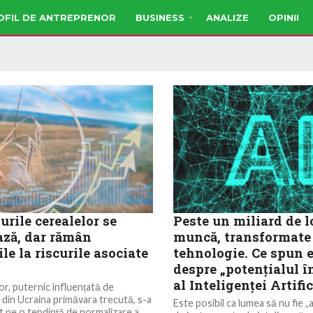
OFIL DE ANTREPRENOR
BUSINESS
ANALIZE
OPINII
urile cerealelor se
Peste un miliard de l
ază, dar rămân
muncă, transformate 
le la riscurile asociate
tehnologie. Ce spun e
despre „potențialul î
al Inteligenței Artific
or, puternic influențată de
din Ucraina primăvara trecută, s-a
Este posibil ca lumea să nu fie 
at pe o tendință de normalizare a