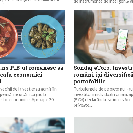
de instrumente de inteligență art
l și...
potențial înfricoșătoare”, a dec
Sam...
uns PIB-ul românesc să
Sondaj eToro: Investi
ceafa economiei
români își diversific
i
portofoliile
vecinii de la vest erau admiși în
Turbulențele de pe piețe nu i-au
eană, ne uităm cu jind la
investitorii individuali români, 
 lor economice. Aproape 20...
(87%) declarându-se încrezători
privește...