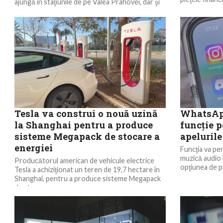
ajungă în staţiunile de pe Valea Prahovei, dar şi
la alte destinaţii, să achiziţioneze bilete...
Tesla va construi o nouă uzină
WhatsApp
la Shanghai pentru a produce
funcţie 
sisteme Megapack de stocare a
apelurile
energiei
Funcţia va per
muzică audio î
Producătorul american de vehicule electrice
opţiunea de pa
Tesla a achiziţionat un teren de 19,7 hectare în
Shanghai, pentru a produce sisteme Megapack
de stocare...