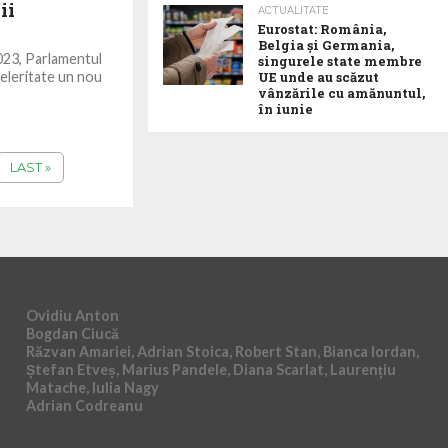
ii
ACTUALITATE
Eurostat: România,
Belgia și Germania,
 2023, Parlamentul
singurele state membre
eleritate un nou
UE unde au scăzut
vânzările cu amănuntul,
în iunie
LAST »
Ovidiu Anton
Bogdan Ciucă
Răzvan Amariei, Adrian Stoica, Robert Stan, Bianca Iordan,
Ștefan Etveș, Marius Pandele, Diana Scarlat, Laurențiu
Matache, Iulia Nagy
Adrian Codreanu