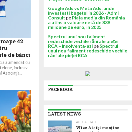
Google Ads vs Meta Ads: unde
investesti bugetul in 2026 - Admi
Consult
pe
Piața media din România
a atins o valoare netă de 838
milioane de euro, în 2025
Spectrul unui nou faliment
roape 42
redeschide vechile răni ale pieței
RCA – Insolventa-azi
pe
Spectrul
tru
unui nou faliment redeschide vechile
te de bănci
răni ale pieței RCA
cia a amendat cu
 elene, inclusiv
 Asociaţia...
FACEBOOK
LATEST NEWS
ACTUALITATE
Wizz Air își menține