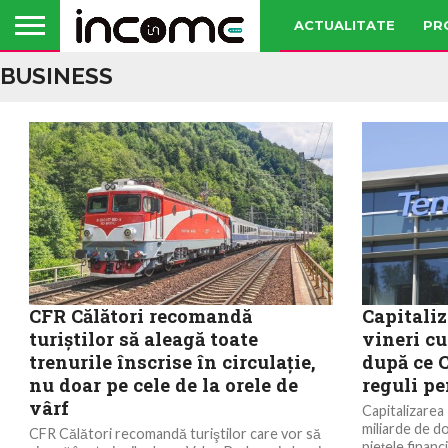
ACTUALITATE
PR
BUSINESS
CFR Călători recomandă
Capitali
turiştilor să aleagă toate
vineri cu
trenurile înscrise în circulaţie,
după ce 
nu doar pe cele de la orele de
reguli pe
vârf
Capitalizarea
miliarde de do
CFR Călători recomandă turiştilor care vor să
pieţele financ