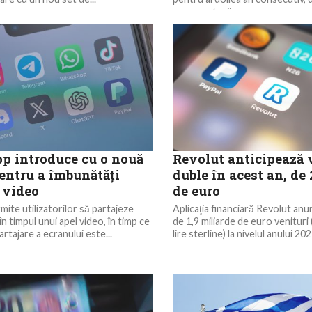
consumatorii...
 introduce cu o nouă
Revolut anticipează 
pentru a îmbunătăţi
duble în acest an, de
 video
de euro
mite utilizatorilor să partajeze
Aplicaţia financiară Revolut anu
n timpul unui apel video, în timp ce
de 1,9 miliarde de euro venituri 
rtajare a ecranului este...
lire sterline) la nivelul anului 2023