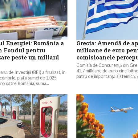
ul Energiei: România a
Grecia: Amendă de ap
in Fondul pentru
milioane de euro pen
are peste un miliard
comisioanele percepu
Comisia de Concurenţă din Gre
41,7 milioane de euro cinci bănci
ă de Investiţii (BEI) a finalizat, în
patru de importanţă sistemică, şi
cembrie, plata sumei de 1,025
uro către România, suma...