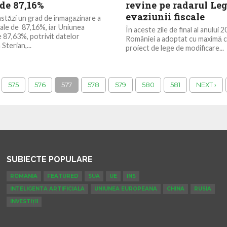
 de 87,16%
revine pe radarul Leg
evaziunii fiscale
stăzi un grad de înmagazinare a
ale de 87,16%, iar Uniunea
În aceste zile de final al anului
87,63%, potrivit datelor
României a adoptat cu maximă c
Sterian,...
proiect de lege de modificare...
575
576
577
578
579
580
581
NEXT ›
SUBIECTE POPULARE
ROMANIA
FEATURED
SUA
UE
INS
INTELIGENTA ARTIFICIALA
UNIUNEA EUROPEANA
CHINA
RUSIA
INVESTIȚII