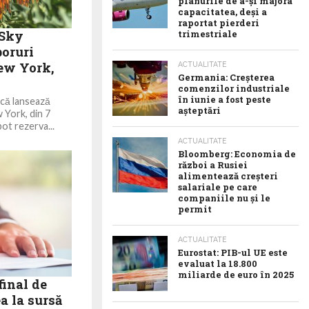
planurile de a-și majora
capacitatea, deși a
raportat pierderi
iSky
trimestriale
boruri
New York,
ACTUALITATE
Germania: Creșterea
comenzilor industriale
în iunie a fost peste
că lansează
așteptări
 York, din 7
pot rezerva...
ACTUALITATE
Bloomberg: Economia de
război a Rusiei
alimentează creșteri
salariale pe care
companiile nu și le
permit
ACTUALITATE
Eurostat: PIB-ul UE este
evaluat la 18.800
miliarde de euro în 2025
final de
a la sursă