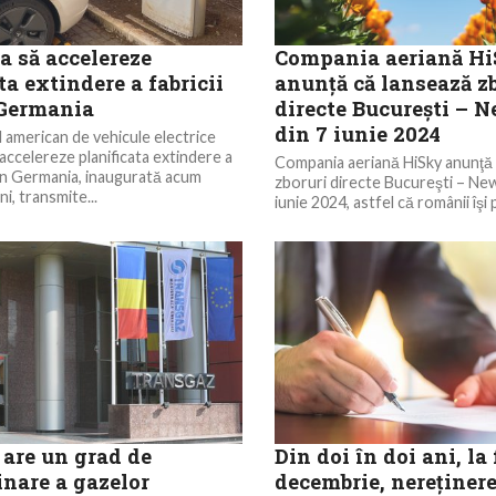
a să accelereze
Compania aeriană H
ta extindere a fabricii
anunţă că lansează z
 Germania
directe Bucureşti – 
din 7 iunie 2024
american de vehicule electrice
 accelereze planificata extindere a
Compania aeriană HiSky anunţă 
 din Germania, inaugurată acum
zboruri directe Bucureşti – New
i, transmite...
iunie 2024, astfel că românii îşi 
are un grad de
Din doi în doi ani, la 
nare a gazelor
decembrie, nereținere