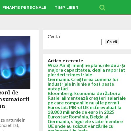
FINANȚE PERSONALE
TIMP LIBER
Caută
Caută
Articole recente
Wizz Air își menține planurile de a-și
majora capacitatea, deși a raportat
pierderi trimestriale
Germania: Creșterea comenzilor
industriale în iunie a fost peste
așteptări
cord de
Bloomberg: Economia de război a
Rusiei alimentează creșteri salariale
onsumatorii
pe care companiile nu și le permit
în
Eurostat: PIB-ul UE este evaluat la
18.800 miliarde de euro în 2025
Eurostat: România, Belgia și
ze naturale în
Germania, singurele state membre
oncretizat,
UE unde au scăzut vânzările cu
amănuntul, în iunie
dar