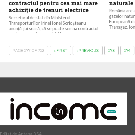
contractul pentru cea mai mare
naturale
achiziţie de trenuri electrice
România are a
gazelor natur
Secretarul de stat din Ministerul
Europeană de 
Transporturiilor Irinel Ionel Scrioşteanu
Transgaz. Ion 
anunţă, joi seară, că se poate semna contractul
pentru cea mai mare achiziţie...
PAGE 577 OF 752
« FIRST
‹ PREVIOUS
573
574
Editat de Antena 3 SA