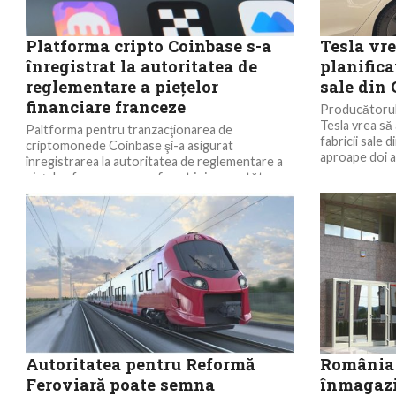
Platforma cripto Coinbase s-a
Tesla vre
înregistrat la autoritatea de
planifica
reglementare a pieţelor
sale din
financiare franceze
Producătorul 
Tesla vrea să
Paltforma pentru tranzacţionarea de
fabricii sale
criptomonede Coinbase şi-a asigurat
aproape doi an
înregistrarea la autoritatea de reglementare a
pieţelor franceze, a confirmat joi un purtător
de...
Autoritatea pentru Reformă
România 
Feroviară poate semna
înmagazi