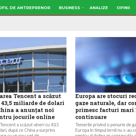
OFIL DE ANTREPRENOR
BUSINESS
ANALIZE
OPINII
zarea Tencent a scăzut
Europa are stocuri re
 43,5 miliarde de dolari
gaze naturale, dar c
China a anunţat noi
primesc facturi mari 
ntru jocurile online
continuare
 Tencent a scăzut vineri cu 43,5
Temerile privind o penurie de ga
lari, după ce China a surprins
Europa în timpul iernii nu s-au c
iare cu un nou set de...
pentru al doilea an consecutiv, 