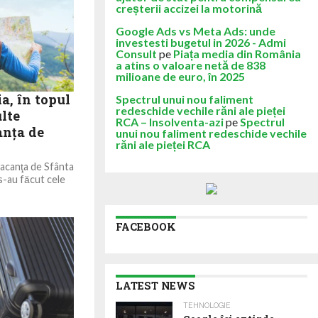
creșterii accizei la motorină
Google Ads vs Meta Ads: unde
investesti bugetul in 2026 - Admi
Consult
pe
Piața media din România
a atins o valoare netă de 838
milioane de euro, în 2025
a, în topul
Spectrul unui nou faliment
redeschide vechile răni ale pieței
ulte
RCA – Insolventa-azi
pe
Spectrul
anţa de
unui nou faliment redeschide vechile
răni ale pieței RCA
vacanţa de Sfânta
 s-au făcut cele
FACEBOOK
LATEST NEWS
TEHNOLOGIE