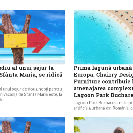
diu al unui sejur la
Prima lagună urbană
Sfânta Maria, se ridică
Europa. Chairry Desi
Furniture contribuie 
amenajarea complex
al unui sejur de două nopţi pentru
Lagoon Park Buchare
minivacanţa de Sfânta Maria este, la
e...
Lagoon Park Bucharest este pri
artificială urbană din România, 
suprafaţă de 40.000 de mp în zo