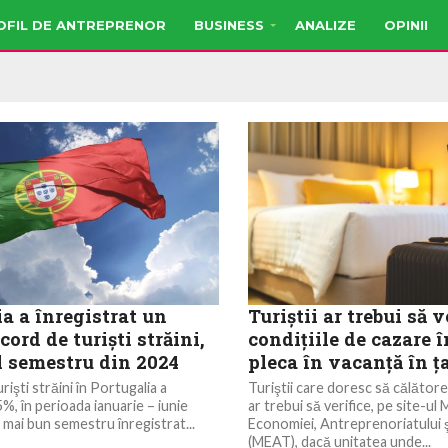
OFIL DE ANTREPRENOR
BUSINESS
ANALIZE
OPINII
a a înregistrat un
Turiştii ar trebui să v
ord de turişti străini,
condiţiile de cazare î
l semestru din 2024
pleca în vacanţă în 
işti străini în Portugalia a
Turiştii care doresc să călător
%, în perioada ianuarie – iunie
ar trebui să verifice, pe site-ul 
l mai bun semestru înregistrat...
Economiei, Antreprenoriatului ş
(MEAT), dacă unitatea unde...