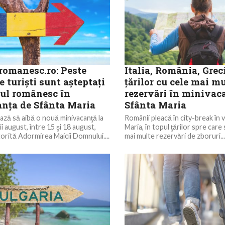
lromanesc.ro: Peste
Italia, România, Greci
e turişti sunt aşteptaţi
ţărilor cu cele mai m
lul românesc în
rezervări în minivac
nţa de Sfânta Maria
Sfânta Maria
ză să aibă o nouă minivacanţă la
Românii pleacă în city-break în 
i august, între 15 şi 18 august,
Maria, în topul ţărilor spre care
orită Adormirea Maicii Domnului....
mai multe rezervări de zboruri...