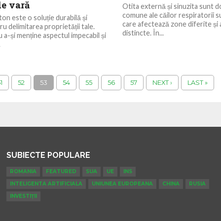
de vară
Otita externă și sinuzita sunt d
comune ale căilor respiratorii s
on este o soluție durabilă și
care afectează zone diferite și
u delimitarea proprietății tale.
distincte. În...
u a-și menține aspectul impecabil și
.
1
52
53
54
55
56
57
NEXT ›
LAST »
SUBIECTE POPULARE
ROMANIA
FEATURED
SUA
UE
INS
INTELIGENTA ARTIFICIALA
UNIUNEA EUROPEANA
CHINA
RUSIA
INVESTIȚII