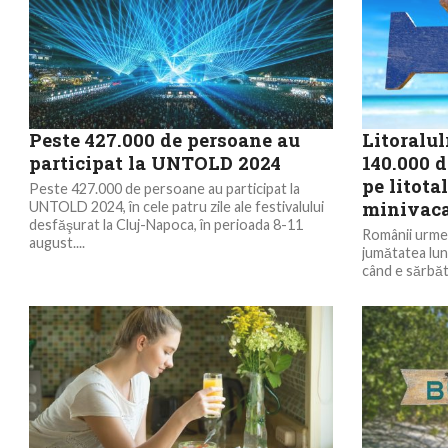
Peste 427.000 de persoane au
Litoralu
participat la UNTOLD 2024
140.000 d
pe litota
Peste 427.000 de persoane au participat la
minivaca
UNTOLD 2024, în cele patru zile ale festivalului
desfăşurat la Cluj-Napoca, în perioada 8-11
Românii urmea
august....
jumătatea luni
când e sărbăt