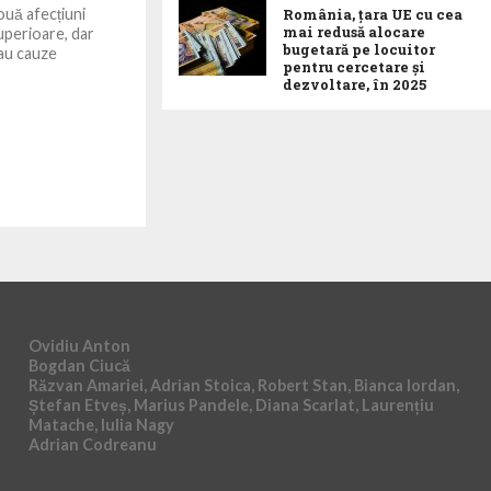
ouă afecțiuni
România, țara UE cu cea
mai redusă alocare
uperioare, dar
bugetară pe locuitor
 au cauze
pentru cercetare și
dezvoltare, în 2025
Ovidiu Anton
Bogdan Ciucă
Răzvan Amariei, Adrian Stoica, Robert Stan, Bianca Iordan,
Ștefan Etveș, Marius Pandele, Diana Scarlat, Laurențiu
Matache, Iulia Nagy
Adrian Codreanu