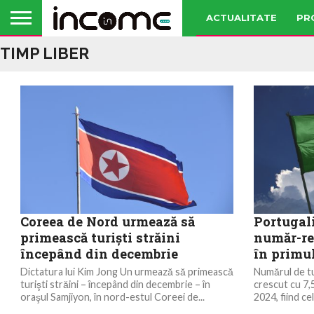
ACTUALITATE
PR
TIMP LIBER
Coreea de Nord urmează să
Portugali
primească turişti străini
număr-rec
începând din decembrie
în primu
Dictatura lui Kim Jong Un urmează să primească
Numărul de tur
turişti străini – începând din decembrie – în
crescut cu 7,5
oraşul Samjiyon, în nord-estul Coreei de...
2024, fiind ce