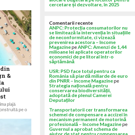
cercetare și dezvoltare, în 2025
Comentarii recente
ANPC: Protecția consumatorilor nu
se limitează la intervenția în situațiile
de neconformitate, ci vizează
prevenirea acestora – Income
Magazine
pe
ANPC: Amenzi de 1,44
milioane lei aplicate operatorilor
economici de pe litoral într-o
săptămână
 din
USR: PSD face totul pentru ca
gn &
România să piardă miliarde de euro
din PNRR – Income Magazine
pe
la
Strategia națională pentru
ului
conservarea biodiversității,
adoptată de plenul Camerei
st
Deputaților
ma plajă
Transportatorii cer transformarea
construită pe o
schemei de compensare a accizei în
na de nord...
mecanism permanent de motorină
profesională – Income Magazine
pe
Guvernul a aprobat schema de
ajutor de stat pentru compensarea