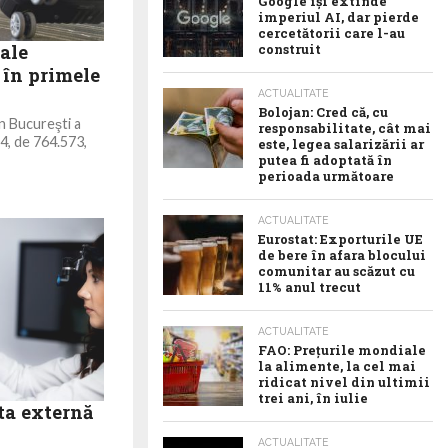
Google îşi extinde
imperiul AI, dar pierde
cercetătorii care l-au
 ale
construit
, în primele
ACTUALITATE
Bolojan: Cred că, cu
în Bucureşti a
responsabilitate, cât mai
24, de 764.573,
este, legea salarizării ar
putea fi adoptată în
perioada următoare
ACTUALITATE
Eurostat: Exporturile UE
de bere în afara blocului
comunitar au scăzut cu
11% anul trecut
ACTUALITATE
FAO: Prețurile mondiale
la alimente, la cel mai
ridicat nivel din ultimii
trei ani, în iulie
ita externă
ACTUALITATE