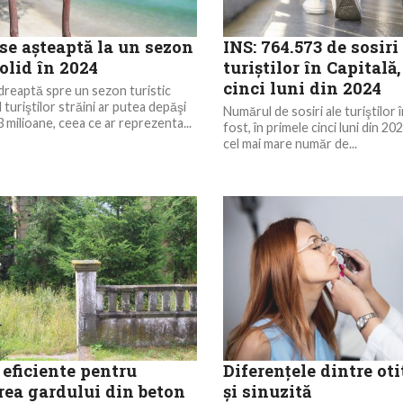
se aşteaptă la un sezon
INS: 764.573 de sosiri
solid în 2024
turiştilor în Capitală
cinci luni din 2024
ndreaptă spre un sezon turistic
 turiştilor străini ar putea depăşi
Numărul de sosiri ale turiştilor 
 milioane, ceea ce ar reprezenta...
fost, în primele cinci luni din 20
cel mai mare număr de...
eficiente pentru
Diferențele dintre ot
rea gardului din beton
și sinuzită