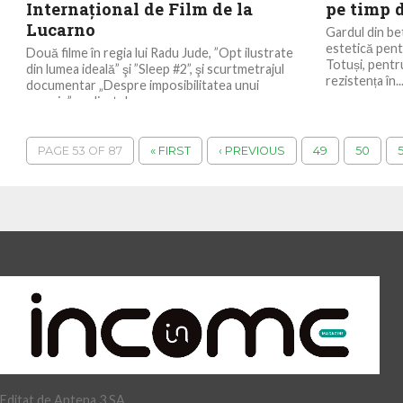
Internaţional de Film de la
pe timp 
Lucarno
Gardul din bet
estetică pentr
Două filme în regia lui Radu Jude, ”Opt ilustrate
Totuși, pentr
din lumea ideală” şi ”Sleep #2”, şi scurtmetrajul
rezistența în..
documentar „Despre imposibilitatea unui
omagiu”, realizat de...
PAGE 53 OF 87
« FIRST
‹ PREVIOUS
49
50
5
Editat de Antena 3 SA