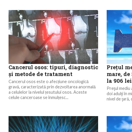
Cancerul osos: tipuri, diagnostic
Preţul me
și metode de tratament
mare, de 
la 906 lei
Cancerul osos este o afecțiune oncologică
gravă, caracterizată prin dezvoltarea anormală
Preţul mediu 
a celulelor la nivelul țesutului osos. Aceste
doi adulţi în 
celule canceroase se înmulțesc...
nivel de ţară, d