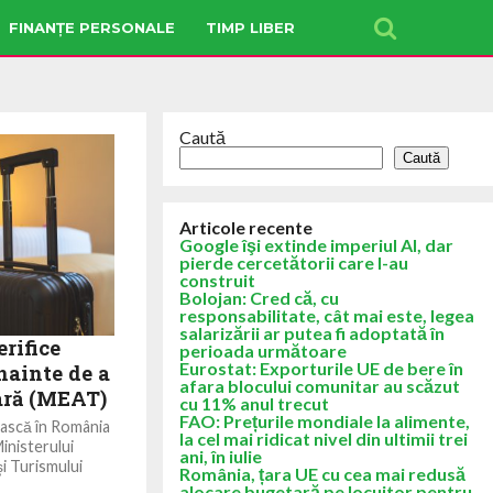
FINANȚE PERSONALE
TIMP LIBER
Caută
Caută
Articole recente
Google îşi extinde imperiul AI, dar
pierde cercetătorii care l-au
construit
Bolojan: Cred că, cu
responsabilitate, cât mai este, legea
salarizării ar putea fi adoptată în
erifice
perioada următoare
Eurostat: Exporturile UE de bere în
nainte de a
afara blocului comunitar au scăzut
ţară (MEAT)
cu 11% anul trecut
FAO: Prețurile mondiale la alimente,
ească în România
la cel mai ridicat nivel din ultimii trei
Ministerului
ani, în iulie
i Turismului
România, țara UE cu cea mai redusă
alocare bugetară pe locuitor pentru