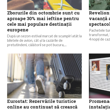
Zborurile din octombrie sunt cu
Revelionu
aproape 30% mai ieftine pentru
vacanță a
cele mai populare destinații
spectacol
europene
Pachetele tur
transformat, î
După un sezon estival marcat de scumpiri atât la
4 nopți de caza
biletele de avion, cât și la cazările de
pretutindeni, călătorii se pot bucura,...
Eurostat: Rezervările turistice
Promenad
online au continuat să crească
instalați