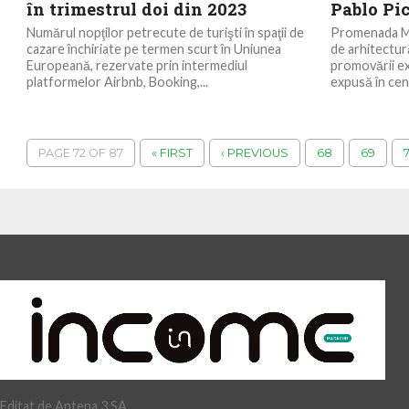
în trimestrul doi din 2023
Pablo Pi
Numărul nopţilor petrecute de turişti în spaţii de
Promenada Mal
cazare închiriate pe termen scurt în Uniunea
de arhitectură
Europeană, rezervate prin intermediul
promovării exp
platformelor Airbnb, Booking,...
expusă în cent
PAGE 72 OF 87
« FIRST
‹ PREVIOUS
68
69
Editat de Antena 3 SA