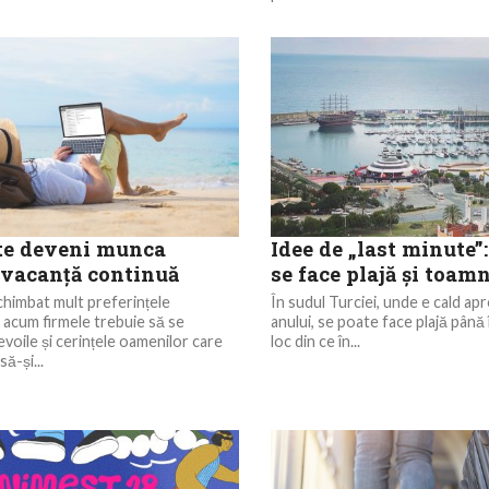
te deveni munca
Idee de „last minute”
 vacanță continuă
se face plajă și toam
himbat mult preferințele
În sudul Turciei, unde e cald ap
ar acum firmele trebuie să se
anului, se poate face plajă până
evoile și cerințele oamenilor care
loc din ce în...
ă-și...