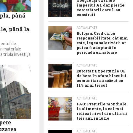
Google îşi extinde
imperiul AI, dar pierde
cercetătorii care l-au
ipla, până
construit
le, până la
ACTUALITATE
Bolojan: Cred că, cu
responsabilitate, cât mai
este, legea salarizării ar
mentul de
putea fi adoptată în
n materiale
perioada următoare
a tripla investiţia
ACTUALITATE
Eurostat: Exporturile UE
de bere în afara blocului
comunitar au scăzut cu
11% anul trecut
ACTUALITATE
FAO: Prețurile mondiale
la alimente, la cel mai
ridicat nivel din ultimii
trei ani, în iulie
pere
uzarea
ACTUALITATE