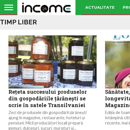
ACTUALITATE
PR
TIMP LIBER
Rețeta succesului produselor
Sănătate,
din gospodăriile țărănești se
longevit
scrie în satele Transilvaniei
Magazine
Zeci de produsele din gospodării țărănești
Ediția de toam
ajung în magazine, restaurante, hoteluri și
întâmpină citi
pensiuni. Micii producători locali prepară
recente, mai i
gemuri, dulcețuri, sucuri, murături și...