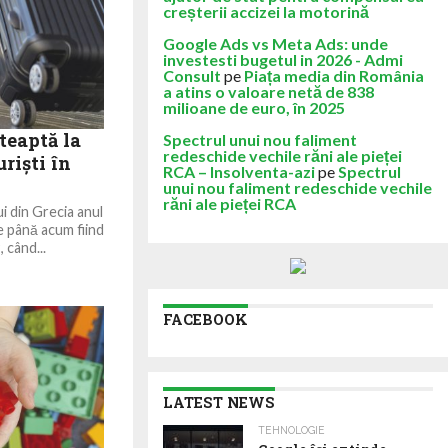
creșterii accizei la motorină
Google Ads vs Meta Ads: unde
investesti bugetul in 2026 - Admi
Consult
pe
Piața media din România
a atins o valoare netă de 838
milioane de euro, în 2025
teaptă la
Spectrul unui nou faliment
redeschide vechile răni ale pieței
rişti în
RCA – Insolventa-azi
pe
Spectrul
unui nou faliment redeschide vechile
răni ale pieței RCA
 din Grecia anul
de până acum fiind
 când...
FACEBOOK
LATEST NEWS
TEHNOLOGIE