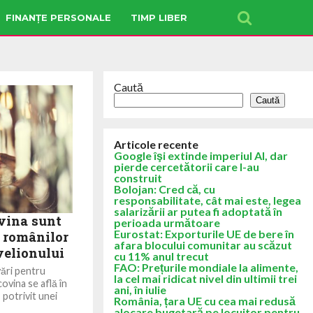
FINANȚE PERSONALE
TIMP LIBER
Caută
Caută
Articole recente
Google îşi extinde imperiul AI, dar
pierde cercetătorii care l-au
construit
Bolojan: Cred că, cu
responsabilitate, cât mai este, legea
salarizării ar putea fi adoptată în
vina sunt
perioada următoare
Eurostat: Exporturile UE de bere în
r românilor
afara blocului comunitar au scăzut
velionului
cu 11% anul trecut
FAO: Prețurile mondiale la alimente,
ări pentru
la cel mai ridicat nivel din ultimii trei
ovina se află în
ani, în iulie
 potrivit unei
România, țara UE cu cea mai redusă
alocare bugetară pe locuitor pentru