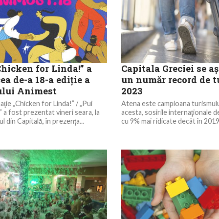
hicken for Linda!” a
Capitala Greciei se aş
ea de-a 18-a ediţie a
un număr record de tu
ului Animest
2023
aţie „Chicken for Linda!” / „Pui
Atena este campioana turismului
 a fost prezentat vineri seara, la
acesta, sosirile internaţionale 
l din Capitală, în prezenţa...
cu 9% mai ridicate decât în 2019,