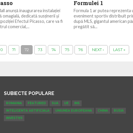
casso
Formulei 1
l anunță inaugurarea instalației
Formula 1 ar putea reprezenta
 omagială, dedicată susținerii și
eveniment sportiv distribuit pr
oziției Efectul Picasso, care va fi
după MLS, gigantul american păr
rul comercial,...
pregătit să...
70
71
72
73
74
75
76
NEXT ›
LAST »
SUBIECTE POPULARE
ROMANIA
FEATURED
SUA
UE
INS
INTELIGENTA ARTIFICIALA
UNIUNEA EUROPEANA
CHINA
RUSIA
INVESTIȚII