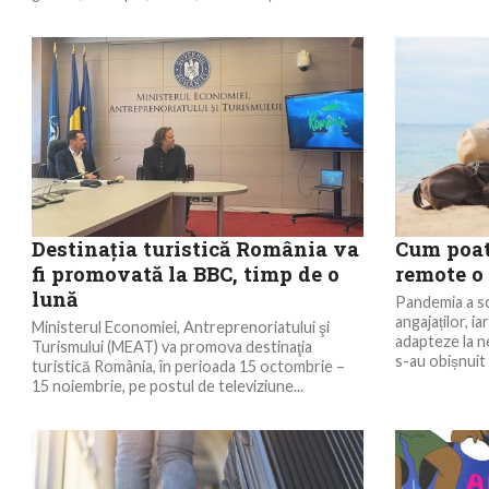
Destinaţia turistică România va
Cum poa
fi promovată la BBC, timp de o
remote o
lună
Pandemia a sc
angajaților, i
Ministerul Economiei, Antreprenoriatului şi
adapteze la n
Turismului (MEAT) va promova destinaţia
s-au obișnuit s
turistică România, în perioada 15 octombrie –
15 noiembrie, pe postul de televiziune...