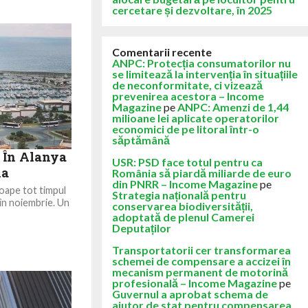
cercetare și dezvoltare, în 2025
Comentarii recente
ANPC: Protecția consumatorilor nu
se limitează la intervenția în situațiile
de neconformitate, ci vizează
prevenirea acestora – Income
Magazine
pe
ANPC: Amenzi de 1,44
milioane lei aplicate operatorilor
economici de pe litoral într-o
săptămână
: În Alanya
USR: PSD face totul pentru ca
na
România să piardă miliarde de euro
din PNRR – Income Magazine
pe
roape tot timpul
Strategia națională pentru
 în noiembrie. Un
conservarea biodiversității,
adoptată de plenul Camerei
Deputaților
Transportatorii cer transformarea
schemei de compensare a accizei în
mecanism permanent de motorină
profesională – Income Magazine
pe
Guvernul a aprobat schema de
ajutor de stat pentru compensarea