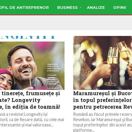
OFIL DE ANTREPRENOR
BUSINESS
ANALIZE
OPINII
 tinerețe, frumusețe și
Maramureşul şi Buco
ate? Longevity
în topul preferinţelo
, în ediția de toamnă!
pentru petrecerea Re
nă a revistei Longevity își
Românii au făcut primele rezerv
torii, ca de fiecare dată, cu cele mai
Revelion, iar Maramureşul şi Buc
nteresante și mai valoroase...
topul preferinţelor din acest an,
platforme...