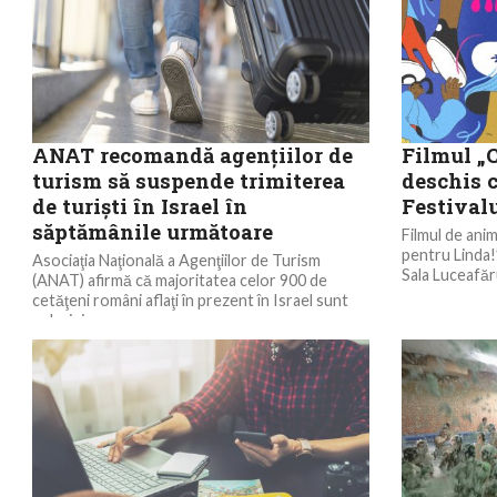
ANAT recomandă agenţiilor de
Filmul „C
turism să suspende trimiterea
deschis c
de turişti în Israel în
Festival
săptămânile următoare
Filmul de anim
pentru Linda!”
Asociaţia Naţională a Agenţiilor de Turism
Sala Luceafăru
(ANAT) afirmă că majoritatea celor 900 de
cetăţeni români aflaţi în prezent în Israel sunt
pelerini,...