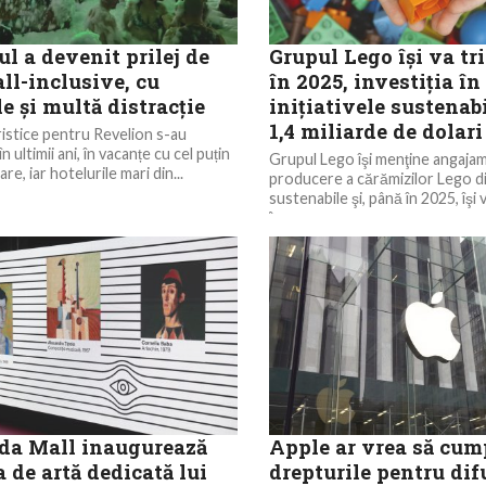
l a devenit prilej de
Grupul Lego îşi va tr
ll-inclusive, cu
în 2025, investiţia în
e și multă distracție
iniţiativele sustenabi
1,4 miliarde de dolari
istice pentru Revelion s-au
n ultimii ani, în vacanțe cu cel puțin
Grupul Lego îşi menţine angaja
re, iar hotelurile mari din...
producere a cărămizilor Lego di
sustenabile şi, până în 2025, îşi v
în...
a Mall inaugurează
Apple ar vrea să cum
a de artă dedicată lui
drepturile pentru dif