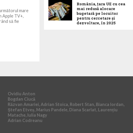
România, țara UE cu cea
mai redusă alocare
 următorul mare
bugetară pe locuitor
in Apple TV+,
pentru cercetare și
ând să fie
dezvoltare, în 2025
Ovidiu Anton
Bogdan Ciucă
Răzvan Amariei, Adrian Stoica, Robert Stan, Bianca Iordan,
Ștefan Etveș, Marius Pandele, Diana Scarlat, Laurențiu
Matache, Iulia Nagy
Adrian Codreanu