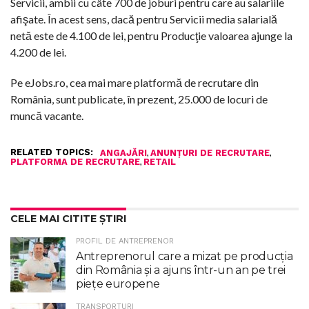
Servicii, ambii cu câte 700 de joburi pentru care au salariile
afişate. În acest sens, dacă pentru Servicii media salarială
netă este de 4.100 de lei, pentru Producţie valoarea ajunge la
4.200 de lei.
Pe eJobs.ro, cea mai mare platformă de recrutare din
România, sunt publicate, în prezent, 25.000 de locuri de
muncă vacante.
RELATED TOPICS:
,
,
ANGAJĂRI
ANUNȚURI DE RECRUTARE
,
PLATFORMA DE RECRUTARE
RETAIL
CELE MAI CITITE ȘTIRI
PROFIL DE ANTREPRENOR
Antreprenorul care a mizat pe producția
din România și a ajuns într-un an pe trei
piețe europene
TRANSPORTURI