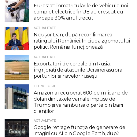
Eurostat: Înmatriculările de vehicule noi
complet electrice în UE au crescut cu
aproape 30% anul trecut
ACTUALITATE
Nicuşor Dan, după reconfirmarea
ratingului României: În ciuda zgomotului
politic, România funcţionează
ACTUALITATE
Exportatorii de cereale din Rusia,
îngrijorați de atacurile Ucrainei asupra
porturilor și navelor rusești
TEHNOLOGIE
Amazon a recuperat 600 de milioane de
dolari din taxele vamale impuse de
Trump şi va rambursa o parte din bani
clienţilor
ACTUALITATE
Google retrage funcţia de generare de
imagini cu AI din Google Earth, după