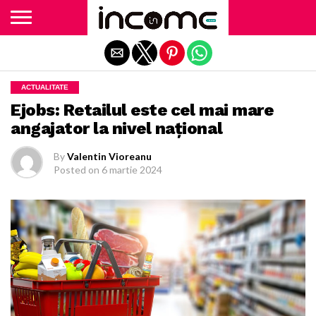
Exit mobile version
ACTUALITATE
Ejobs: Retailul este cel mai mare
angajator la nivel naţional
By
Valentin Vioreanu
Posted on
6 martie 2024