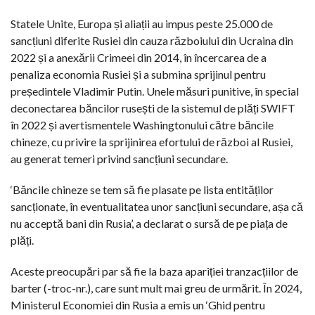
Statele Unite, Europa și aliații au impus peste 25.000 de
sancțiuni diferite Rusiei din cauza războiului din Ucraina din
2022 și a anexării Crimeei din 2014, în încercarea de a
penaliza economia Rusiei și a submina sprijinul pentru
președintele Vladimir Putin. Unele măsuri punitive, în special
deconectarea băncilor rusești de la sistemul de plăți SWIFT
în 2022 și avertismentele Washingtonului către băncile
chineze, cu privire la sprijinirea efortului de război al Rusiei,
au generat temeri privind sancțiuni secundare.
‘Băncile chineze se tem să fie plasate pe lista entităților
sancționate, în eventualitatea unor sancțiuni secundare, așa că
nu acceptă bani din Rusia’, a declarat o sursă de pe piața de
plăți.
Aceste preocupări par să fie la baza apariției tranzacțiilor de
barter (-troc-nr.), care sunt mult mai greu de urmărit. În 2024,
Ministerul Economiei din Rusia a emis un ‘Ghid pentru