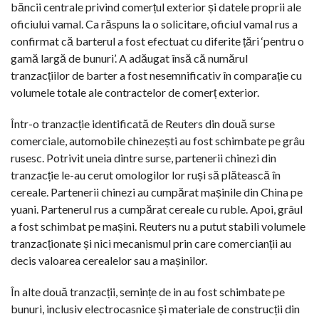
băncii centrale privind comerțul exterior și datele proprii ale
oficiului vamal. Ca răspuns la o solicitare, oficiul vamal rus a
confirmat că barterul a fost efectuat cu diferite țări ‘pentru o
gamă largă de bunuri’. A adăugat însă că numărul
tranzacțiilor de barter a fost nesemnificativ în comparație cu
volumele totale ale contractelor de comerț exterior.
Într-o tranzacție identificată de Reuters din două surse
comerciale, automobile chinezești au fost schimbate pe grâu
rusesc. Potrivit uneia dintre surse, partenerii chinezi din
tranzacție le-au cerut omologilor lor ruși să plătească în
cereale. Partenerii chinezi au cumpărat mașinile din China pe
yuani. Partenerul rus a cumpărat cereale cu ruble. Apoi, grâul
a fost schimbat pe mașini. Reuters nu a putut stabili volumele
tranzacționate și nici mecanismul prin care comercianții au
decis valoarea cerealelor sau a mașinilor.
În alte două tranzacții, semințe de in au fost schimbate pe
bunuri, inclusiv electrocasnice și materiale de construcții din