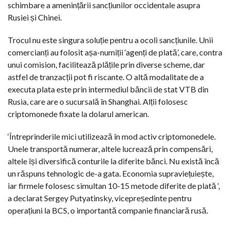
schimbare a amenințării sancțiunilor occidentale asupra
Rusiei și Chinei.
Trocul nu este singura soluție pentru a ocoli sancțiunile. Unii
comercianți au folosit așa-numiții ‘agenți de plată’, care, contra
unui comision, facilitează plățile prin diverse scheme, dar
astfel de tranzacții pot fi riscante. O altă modalitate de a
executa plata este prin intermediul băncii de stat VTB din
Rusia, care are o sucursală în Shanghai. Alții folosesc
criptomonede fixate la dolarul american.
‘Întreprinderile mici utilizează în mod activ criptomonedele.
Unele transportă numerar, altele lucrează prin compensări,
altele își diversifică conturile la diferite bănci. Nu există încă
un răspuns tehnologic de-a gata. Economia supraviețuiește,
iar firmele folosesc simultan 10-15 metode diferite de plată ‘,
a declarat Sergey Putyatinsky, vicepreședinte pentru
operațiuni la BCS, o importantă companie financiară rusă.