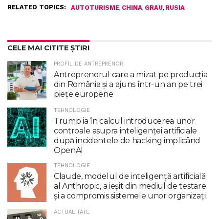
RELATED TOPICS:
,
,
,
AUTOTURISME
CHINA
GRAU
RUSIA
CELE MAI CITITE ȘTIRI
PROFIL DE ANTREPRENOR
Antreprenorul care a mizat pe producția
din România și a ajuns într-un an pe trei
piețe europene
TEHNOLOGIE
Trump ia în calcul introducerea unor
controale asupra inteligenţei artificiale
după incidentele de hacking implicând
OpenAI
TEHNOLOGIE
Claude, modelul de inteligenţă artificială
al Anthropic, a ieşit din mediul de testare
şi a compromis sistemele unor organizaţii
ACTUALITATE