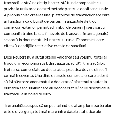
tranzacțiile străine de tip barter’, sfătuind companiile cu
privire la utilizarea acestei metode pentru a ocoli sancțiunile.
A propus chiar crearea unei platforme de tranzacționare care
ar funcționa ca o bursă de barter. ‘Tranzacțiile de troc
comercial exterior permit schimbul de bunuri și servicii cu
companii străine fără a fi nevoie de tranzacții internaționale’,
se arată în documentul Ministerului rus al Economiei, care
citează ‘condițiile restrictive create de sancțiuni’.
Deși Reuters nu a putut stabili valoarea sau volumul total al
trocului în economia rusă din cauza opacității tranzacțiilor,
trei surse comerciale au declarat că practica devine din ce în
ce mai frecventă. Una dintre sursele comerciale, care a dorit
să își păstreze anonimatul, a declarat că sistemul a ajutat la
eludarea sancțiunilor care au deconectat băncile rusești de la
tranzacțiile în dolari și euro.
Trei analiști au spus că un posibil indiciu al amplorii barterului
este o divergență tot mai mare între datele statistice ale