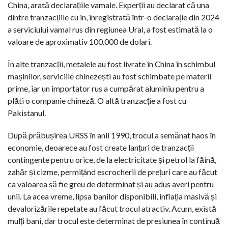
China, arată declarațiile vamale. Experții au declarat că una
dintre tranzacțiile cu in, înregistrată într-o declarație din 2024
a serviciului vamal rus din regiunea Ural, a fost estimată la o
valoare de aproximativ 100.000 de dolari.
În alte tranzacții, metalele au fost livrate în China în schimbul
mașinilor, serviciile chinezești au fost schimbate pe materii
prime, iar un importator rus a cumpărat aluminiu pentru a
plăti o companie chineză. O altă tranzacție a fost cu
Pakistanul.
După prăbușirea URSS în anii 1990, trocul a semănat haos în
economie, deoarece au fost create lanțuri de tranzacții
contingente pentru orice, de la electricitate și petrol la făină,
zahăr și cizme, permițând escrocherii de prețuri care au făcut
ca valoarea să fie greu de determinat și au adus averi pentru
unii. La acea vreme, lipsa banilor disponibili, inflația masivă și
devalorizările repetate au făcut trocul atractiv. Acum, există
mulți bani, dar trocul este determinat de presiunea în continuă