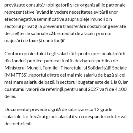
prevăzute consultări obligatorii și cu organizațiile patronale
reprezentative, ‘având în vedere necesitatea evitării unor
efecte negative semnificative asupra pieței muncii din
sectorul privat și a prevenirii transferării costurilor generate
de creșterile salariale către mediul de afaceri prin noi
majorări de taxe și contribuții’.
Conform proiectului Legii salarizării pentru personalul plătit
din fonduri publice, publicat luni în dezbatere publică de
Ministerul Muncii, Familiei, Tineretului și Solidarității Sociale
(MMFTSS), raportul dintre cel mai mic salariu de bază și cel
mai mare salariu de bază în sectorul bugetar este de 1 la 8, iar
cuantumul valorii de referință pentru anul 2027 va fi de 4.100
de lei.
Documentul prevede o grilă de salarizare cu 12 grade
salariale, iar fiecărui grad salarial îi va corespunde un interval
de coeficienți.