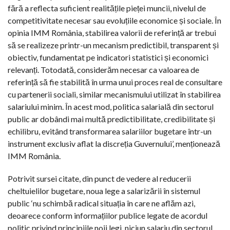
fără a reflecta suficient realitățile pieței muncii, nivelul de
competitivitate necesar sau evoluțiile economice și sociale. În
opinia IMM România, stabilirea valorii de referință ar trebui
să se realizeze printr-un mecanism predictibil, transparent și
obiectiv, fundamentat pe indicatori statistici și economici
relevanți. Totodată, considerăm necesar ca valoarea de
referință să fie stabilită în urma unui proces real de consultare
cu partenerii sociali, similar mecanismului utilizat în stabilirea
salariului minim. În acest mod, politica salarială din sectorul
public ar dobândi mai multă predictibilitate, credibilitate și
echilibru, evitând transformarea salariilor bugetare într-un
instrument exclusiv aflat la discreția Guvernului’, menționează
IMM România.
Potrivit sursei citate, din punct de vedere al reducerii
cheltuielilor bugetare, noua lege a salarizării în sistemul
public ‘nu schimbă radical situația în care ne aflăm azi,
deoarece conform informațiilor publice legate de acordul
politic privind principiile noii legi, niciun salariu din sectorul