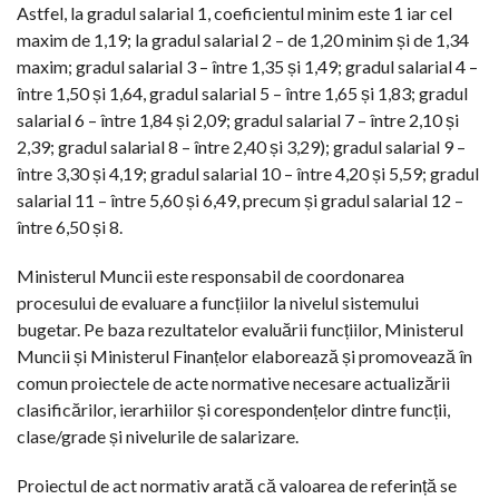
Astfel, la gradul salarial 1, coeficientul minim este 1 iar cel
maxim de 1,19; la gradul salarial 2 – de 1,20 minim și de 1,34
maxim; gradul salarial 3 – între 1,35 și 1,49; gradul salarial 4 –
între 1,50 și 1,64, gradul salarial 5 – între 1,65 și 1,83; gradul
salarial 6 – între 1,84 și 2,09; gradul salarial 7 – între 2,10 și
2,39; gradul salarial 8 – între 2,40 și 3,29); gradul salarial 9 –
între 3,30 și 4,19; gradul salarial 10 – între 4,20 și 5,59; gradul
salarial 11 – între 5,60 și 6,49, precum și gradul salarial 12 –
între 6,50 și 8.
Ministerul Muncii este responsabil de coordonarea
procesului de evaluare a funcțiilor la nivelul sistemului
bugetar. Pe baza rezultatelor evaluării funcțiilor, Ministerul
Muncii și Ministerul Finanțelor elaborează și promovează în
comun proiectele de acte normative necesare actualizării
clasificărilor, ierarhiilor și corespondențelor dintre funcții,
clase/grade și nivelurile de salarizare.
Proiectul de act normativ arată că valoarea de referință se