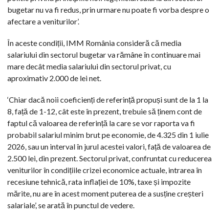
bugetar nu va fi redus, prin urmare nu poate fi vorba despre o
afectare a veniturilor’.
În aceste condiții, IMM România consideră că media
salariului din sectorul bugetar va rămâne în continuare mai
mare decât media salariului din sectorul privat, cu
aproximativ 2.000 de lei net.
‘Chiar dacă noii coeficienți de referință propuși sunt de la 1 la
8, față de 1-12, cât este în prezent, trebuie să ținem cont de
faptul că valoarea de referință la care se vor raporta va fi
probabil salariul minim brut pe economie, de 4.325 din 1 iulie
2026, sau un interval în jurul acestei valori, față de valoarea de
2.500 lei, din prezent. Sectorul privat, confruntat cu reducerea
veniturilor în condițiile crizei economice actuale, intrarea în
recesiune tehnică, rata inflației de 10%, taxe și impozite
mărite, nu are în acest moment puterea de a susține creșteri
salariale’, se arată în punctul de vedere.