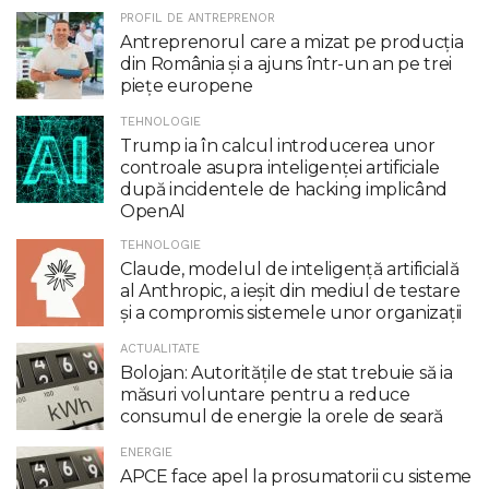
PROFIL DE ANTREPRENOR
Antreprenorul care a mizat pe producția
din România și a ajuns într-un an pe trei
piețe europene
TEHNOLOGIE
Trump ia în calcul introducerea unor
controale asupra inteligenţei artificiale
după incidentele de hacking implicând
OpenAI
TEHNOLOGIE
Claude, modelul de inteligenţă artificială
al Anthropic, a ieşit din mediul de testare
şi a compromis sistemele unor organizaţii
ACTUALITATE
Bolojan: Autoritățile de stat trebuie să ia
măsuri voluntare pentru a reduce
consumul de energie la orele de seară
ENERGIE
APCE face apel la prosumatorii cu sisteme