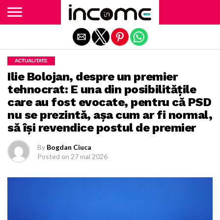
Exit mobile version
ACTUALITATE
Ilie Bolojan, despre un premier
tehnocrat: E una din posibilităţile
care au fost evocate, pentru că PSD
nu se prezintă, aşa cum ar fi normal,
să îşi revendice postul de premier
By
Bogdan Ciuca
Posted on
27 mai 2026