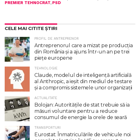
,
PREMIER TEHNOCRAT
PSD
CELE MAI CITITE ȘTIRI
PROFIL DE ANTREPRENOR
Antreprenorul care a mizat pe producția
din România și a ajuns într-un an pe trei
piețe europene
TEHNOLOGIE
Claude, modelul de inteligenţă artificială
al Anthropic, a ieşit din mediul de testare
şi a compromis sistemele unor organizaţii
ACTUALITATE
Bolojan: Autoritățile de stat trebuie să ia
măsuri voluntare pentru a reduce
consumul de energie la orele de seară
TRANSPORTURI
Eurostat: Înmatriculările de vehicule noi