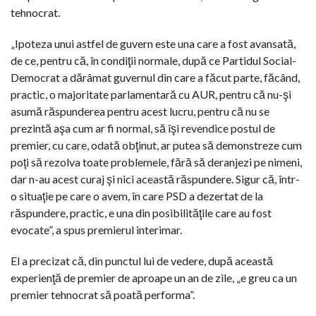
tehnocrat.
„Ipoteza unui astfel de guvern este una care a fost avansată,
de ce, pentru că, în condiţii normale, după ce Partidul Social-
Democrat a dărâmat guvernul din care a făcut parte, făcând,
practic, o majoritate parlamentară cu AUR, pentru că nu-şi
asumă răspunderea pentru acest lucru, pentru că nu se
prezintă aşa cum ar fi normal, să îşi revendice postul de
premier, cu care, odată obţinut, ar putea să demonstreze cum
poţi să rezolva toate problemele, fără să deranjezi pe nimeni,
dar n-au acest curaj şi nici această răspundere. Sigur că, într-
o situaţie pe care o avem, în care PSD a dezertat de la
răspundere, practic, e una din posibilităţile care au fost
evocate”, a spus premierul interimar.
El a precizat că, din punctul lui de vedere, după această
experienţă de premier de aproape un an de zile, „e greu ca un
premier tehnocrat să poată performa”.