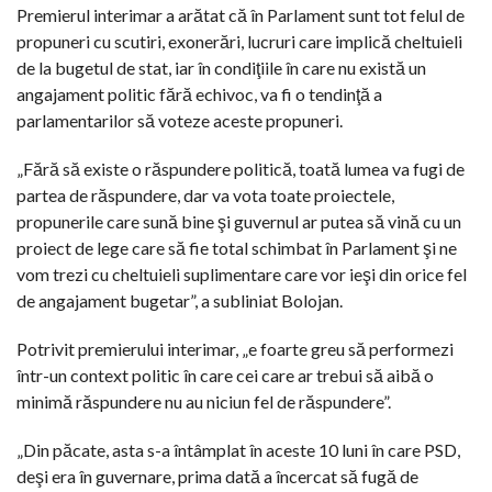
Premierul interimar a arătat că în Parlament sunt tot felul de
propuneri cu scutiri, exonerări, lucruri care implică cheltuieli
de la bugetul de stat, iar în condiţiile în care nu există un
angajament politic fără echivoc, va fi o tendinţă a
parlamentarilor să voteze aceste propuneri.
„Fără să existe o răspundere politică, toată lumea va fugi de
partea de răspundere, dar va vota toate proiectele,
propunerile care sună bine şi guvernul ar putea să vină cu un
proiect de lege care să fie total schimbat în Parlament şi ne
vom trezi cu cheltuieli suplimentare care vor ieşi din orice fel
de angajament bugetar”, a subliniat Bolojan.
Potrivit premierului interimar, „e foarte greu să performezi
într-un context politic în care cei care ar trebui să aibă o
minimă răspundere nu au niciun fel de răspundere”.
„Din păcate, asta s-a întâmplat în aceste 10 luni în care PSD,
deşi era în guvernare, prima dată a încercat să fugă de