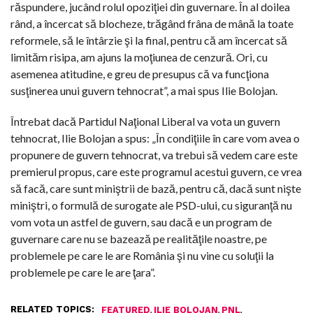
răspundere, jucând rolul opoziţiei din guvernare. În al doilea
rând, a încercat să blocheze, trăgând frâna de mână la toate
reformele, să le întârzie şi la final, pentru că am încercat să
limităm risipa, am ajuns la moţiunea de cenzură. Ori, cu
asemenea atitudine, e greu de presupus că va funcţiona
susţinerea unui guvern tehnocrat”, a mai spus Ilie Bolojan.
Întrebat dacă Partidul Naţional Liberal va vota un guvern
tehnocrat, Ilie Bolojan a spus: „În condiţiile în care vom avea o
propunere de guvern tehnocrat, va trebui să vedem care este
premierul propus, care este programul acestui guvern, ce vrea
să facă, care sunt miniştrii de bază, pentru că, dacă sunt nişte
miniştri, o formulă de surogate ale PSD-ului, cu siguranţă nu
vom vota un astfel de guvern, sau dacă e un program de
guvernare care nu se bazează pe realităţile noastre, pe
problemele pe care le are România şi nu vine cu soluţii la
problemele pe care le are ţara”.
RELATED TOPICS:
,
,
,
FEATURED
ILIE BOLOJAN
PNL