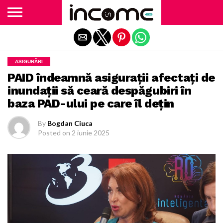
Exit mobile version
ASIGURĂRI
PAID îndeamnă asigurații afectați de
inundații să ceară despăgubiri în
baza PAD-ului pe care îl dețin
By
Bogdan Ciuca
Posted on
2 iunie 2025