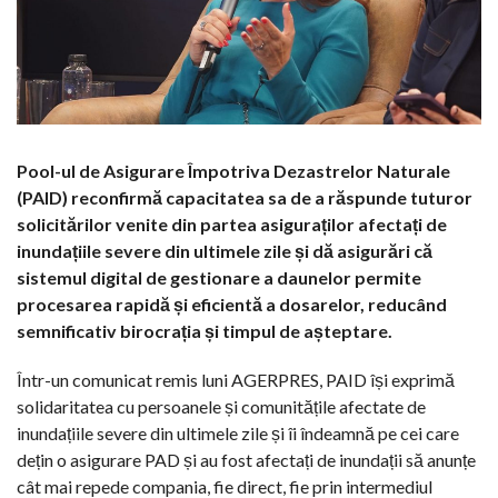
Pool-ul de Asigurare Împotriva Dezastrelor Naturale
(PAID) reconfirmă capacitatea sa de a răspunde tuturor
solicitărilor venite din partea asiguraților afectați de
inundațiile severe din ultimele zile și dă asigurări că
sistemul digital de gestionare a daunelor permite
procesarea rapidă și eficientă a dosarelor, reducând
semnificativ birocrația și timpul de așteptare.
Într-un comunicat remis luni AGERPRES, PAID își exprimă
solidaritatea cu persoanele și comunitățile afectate de
inundațiile severe din ultimele zile și îi îndeamnă pe cei care
dețin o asigurare PAD și au fost afectați de inundații să anunțe
cât mai repede compania, fie direct, fie prin intermediul