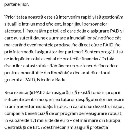
partenerilor.
‘Prioritatea noastră este să intervenim rapid și să gestionăm
situațiile într-un mod eficient, în sprijinul persoanelor
afectate. Îi încurajăm pe toți cei care dețin o asigurare PAD și
care au suferit daune ca urmare a inundațiilor să notifice cât
mai curând evenimentele produse, fie direct către PAID, fie
prin intermediul asigurătorilor parteneri. Suntem pregătiți să
ne îndeplinim rolul esențial de protecție financiară în fața
riscurilor catastrofale. Rămânem un partener de încredere
pentru comunitățile din România’, a declarat directorul
general al PAID, Nicoleta Radu.
Reprezentanții PAID dau asigurări că există fonduri proprii
suficiente pentru acoperirea tuturor despăgubirilor necesare
în urma acestor inundații. În plus, în cazul unui dezastru major,
compania beneficiază de un program de reasigurare robust,
în valoare de 1,4 miliarde de euro – cel mai mare din Europa
Centrală și de Est. Acest mecanism asigură protecția