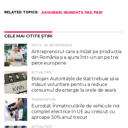
RELATED TOPICS:
,
,
,
ASIGURARI
INUNDATII
PAD
PAID
CELE MAI CITITE ȘTIRI
PROFIL DE ANTREPRENOR
Antreprenorul care a mizat pe producția
din România și a ajuns într-un an pe trei
piețe europene
ACTUALITATE
Bolojan: Autoritățile de stat trebuie să ia
măsuri voluntare pentru a reduce
consumul de energie la orele de seară
TRANSPORTURI
Eurostat: Înmatriculările de vehicule noi
complet electrice în UE au crescut cu
aproape 30% anul trecut
ACTUALITATE