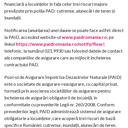
financiară a locuințelor în fața celor trei riscuri majore
prevăzute prin polița PAD: cutremur, alunecări de teren și
inundații.
Notificarea (anunțarea) unei daune se poate face astfel: direct
la PAID, accesând website-ul
www.paidromania.ro
; pe
linkul
https://www.paidromania.ro/notify/flow/
;
telefonic, la numărul 021.9930 sau folosind datele de contact
ale companiilor de asigurare care au mijlocit încheierea
contractului PAD.
Pool-ul de Asigurare Împotriva Dezastrelor Naturale (PAID)
este o societate de asigurare-reasigurare, cu capital privat,
formată prin asocierea societăților de asigurare pentru
încheierea de asigurări obligatorii de locuință, în
conformitate cu prevederile Legii nr. 260/2008. Conform
prevederilor legii, PAID administrează sistemul de asigurare
obligatorie a locuințelor, care acoperă trei riscuri de bază
specifice României: cutremur, inundații, alunecări de teren.