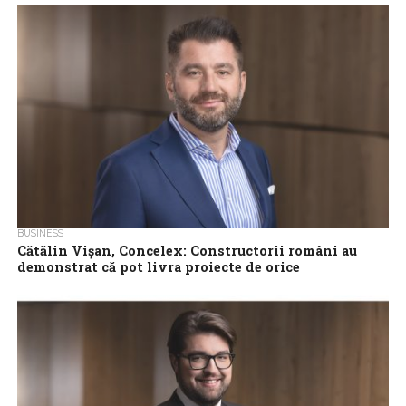
va proiecta și executa lucrările de consolidare, reabilitare și
modernizare a clădirii din Schitu...
BUSINESS
Cătălin Vișan, Concelex: Constructorii români au
demonstrat că pot livra proiecte de orice
complexitate
Construcțiile sunt unul dintre cele mai bune indicatoare ale
dezvoltării economiei. fie că este vorba despre spitale, școli,
metrou sau investiții în...