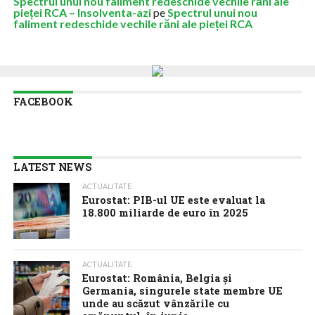
Spectrul unui nou faliment redeschide vechile răni ale
pieței RCA – Insolventa-azi
pe
Spectrul unui nou
faliment redeschide vechile răni ale pieței RCA
FACEBOOK
LATEST NEWS
ACTUALITATE
Eurostat: PIB-ul UE este evaluat la
18.800 miliarde de euro în 2025
ACTUALITATE
Eurostat: România, Belgia și
Germania, singurele state membre UE
unde au scăzut vânzările cu