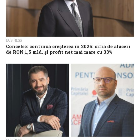
BUSINESS
Concelex continuă creșterea în 2025: cifră de afaceri
de RON 1,5 mld. și profit net mai mare cu 33%
Concelex, companie aflată în topul constructorilor din România,
a înregistrat în 2025 o cifră de afaceri de RON 1,48 miliarde, în
creștere...