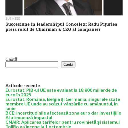
BUSINESS
Succesiune în leadershipul Concelex: Radu Pițurlea
preia rolul de Chairman & CEO al companiei
Concelex, companie aflată în topul constructorilor din România,
a finalizat procesul de succesiune prin care Radu Pițurlea devine
Chairman & CEO, preluând...
Caută
Caută
Articole recente
Eurostat: PIB-ul UE este evaluat la 18.800 miliarde de
euro în 2025
Eurostat: România, Belgia și Germania, singurele state
membre UE unde au scăzut vânzările cu amănuntul, în
iunie
BCE: Incertitudinile afectează zona euro dar investițiile
AI atenuează impactul
CNAIR: Aplicarea tarifelor pentru rovinietă și sistemul
TollRo va începe la 1 octombrie