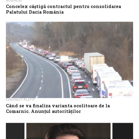
BUSINESS
Concelex câștigă contractul pentru consolidarea
Palatului Dacia România
Concelex, companie aflată în topul constructorilor din România,
va executa lucrările de consolidare structurală, reabilitare și
modernizare a Palatului Dacia-România (Palatul Pinacoteca)....
CONȚINUT PLĂTIT
Când se va finaliza varianta ocolitoare de la
Comarnic. Anunțul autorităților
Constructorii români atrag atenția că întârzierile din PNRR nu țin
doar de ritmul lucrărilor, ci mai ales de birocrație, proceduri
greoaie și...