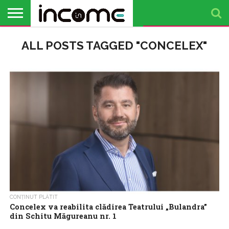
ACTUALITATE
ALL POSTS TAGGED "CONCELEX"
PROFIL DE
BUSINESS
ANALIZE
OPINII
FINANȚE
TIMP
ANTREPRENOR
PERSONALE
LIBER
CONȚINUT PLĂTIT
Concelex va reabilita clădirea Teatrului „Bulandra”
din Schitu Măgureanu nr. 1
Concelex, companie aflată în topul constructorilor din România,