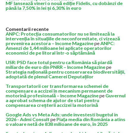
MF lansează vineri o nouă ediție Fidelis, cu dobânzi de
până la 7,50% în lei și 6,30% în euro
Comentarii recente
ANPC: Protecția consumatorilor nu se limitează la
intervenția în situațiile de neconformitate, ci vizează
prevenirea acestora – Income Magazine
pe
ANPC:
Amenzi de 1,44 milioane lei aplicate operatorilor
economici de pe litoral într-o săptămână
USR: PSD face totul pentru ca România să piardă
miliarde de euro din PNRR – Income Magazine
pe
Strategia națională pentru conservarea biodiversității,
adoptată de plenul Camerei Deputaților
Transportatorii cer transformarea schemei de
compensare a accizei în mecanism permanent de
motorină profesională – Income Magazine
pe
Guvernul
a aprobat schema de ajutor de stat pentru
compensarea creșterii accizei la motorină
Google Ads vs Meta Ads: unde investesti bugetul in
2026 - Admi Consult
pe
Piața media din România a atins
o valoare netă de 838 milioane de euro, în 2025