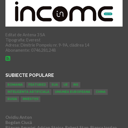
Editat de Antena 3 SA
Tipografia: Everest
Adresa: Dimitrie Pompeiu nr. 9-9A, clădirea 14
Abonamente: 0746.281.248
SUBIECTE POPULARE
ROMANIA
FEATURED
SUA
UE
INS
INTELIGENTA ARTIFICIALA
UNIUNEA EUROPEANA
CHINA
RUSIA
INVESTIȚII
Ovidiu Anton
Bogdan Ciucă
Răzvan Amariei, Adrian Stoica, Robert Stan, Bianca Iordan,