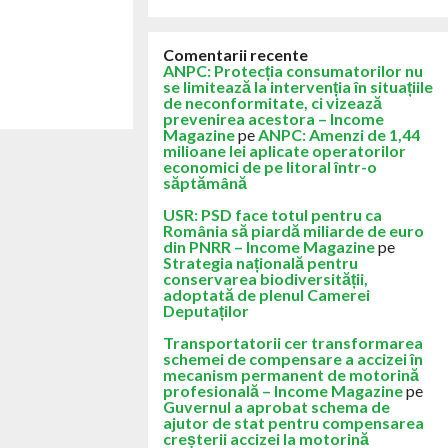
Comentarii recente
ANPC: Protecția consumatorilor nu
se limitează la intervenția în situațiile
de neconformitate, ci vizează
prevenirea acestora – Income
Magazine
pe
ANPC: Amenzi de 1,44
milioane lei aplicate operatorilor
economici de pe litoral într-o
săptămână
USR: PSD face totul pentru ca
România să piardă miliarde de euro
din PNRR – Income Magazine
pe
Strategia națională pentru
conservarea biodiversității,
adoptată de plenul Camerei
Deputaților
Transportatorii cer transformarea
schemei de compensare a accizei în
mecanism permanent de motorină
profesională – Income Magazine
pe
Guvernul a aprobat schema de
ajutor de stat pentru compensarea
creșterii accizei la motorină