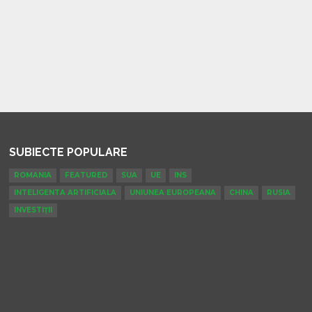
SUBIECTE POPULARE
ROMANIA
FEATURED
SUA
UE
INS
INTELIGENTA ARTIFICIALA
UNIUNEA EUROPEANA
CHINA
RUSIA
INVESTIȚII