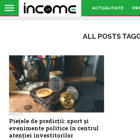
ACTUALITATE
PR
ALL POSTS TAG
ANALIZE
Piețele de predicții: sport și
evenimente politice în centrul
atenției investitorilor