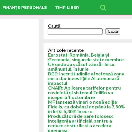
FINANȚE PERSONALE
TIMP LIBER
Caută
Caută
Articole recente
Eurostat: România, Belgia și
Germania, singurele state membre
UE unde au scăzut vânzările cu
amănuntul, în iunie
BCE: Incertitudinile afectează zona
euro dar investițiile AI atenuează
impactul
CNAIR: Aplicarea tarifelor pentru
rovinietă și sistemul TollRo va
începe la 1 octombrie
MF lansează vineri o nouă ediție
Fidelis, cu dobânzi de până la 7,50%
în lei și 6,30% în euro
Producătorii de bere folosesc
inteligența artificială pentru a
reduce costurile și a accelera
inovarea