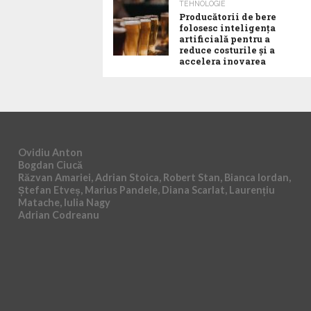
TEHNOLOGIE
Producătorii de bere
folosesc inteligența
artificială pentru a
reduce costurile și a
accelera inovarea
Ovidiu Anton
Bogdan Ciucă
Răzvan Amariei, Adrian Stoica, Robert Stan, Bianca Iordan,
Ștefan Etveș, Marius Pandele, Diana Scarlat, Laurențiu
Matache, Iulia Nagy
Adrian Codreanu