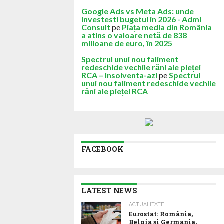
Google Ads vs Meta Ads: unde
investesti bugetul in 2026 - Admi
Consult
pe
Piața media din România
a atins o valoare netă de 838
milioane de euro, în 2025
Spectrul unui nou faliment
redeschide vechile răni ale pieței
RCA – Insolventa-azi
pe
Spectrul
unui nou faliment redeschide vechile
răni ale pieței RCA
FACEBOOK
LATEST NEWS
ACTUALITATE
Eurostat: România,
Belgia și Germania,