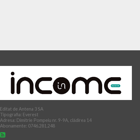
Editat de Antena 3 SA
Tipografia: Everest
Adresa: Dimitrie Pompeiu nr. 9-9A, clădirea 14
Abonamente: 0746.281.248