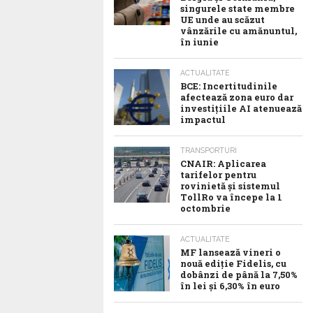
singurele state membre
UE unde au scăzut
vânzările cu amănuntul,
în iunie
ACTUALITATE
BCE: Incertitudinile
afectează zona euro dar
investițiile AI atenuează
impactul
TRANSPORTURI
CNAIR: Aplicarea
tarifelor pentru
rovinietă și sistemul
TollRo va începe la 1
octombrie
ACTUALITATE
MF lansează vineri o
nouă ediție Fidelis, cu
dobânzi de până la 7,50%
în lei și 6,30% în euro