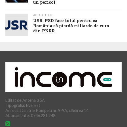
un pericol
ACTUALITATE
USR: PSD face totul pentru ca
România să piardă miliarde de euro
din PNRR
Editat de Antena 3 SA
Tipografia: Everest
Adresa: Dimitrie Pompeiu nr. 9-9A, clădirea 14
Abonamente: 0746.281.248