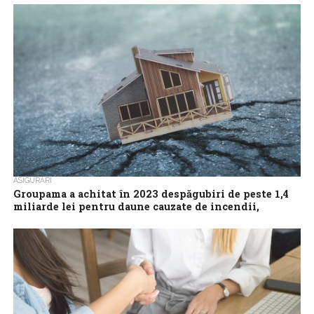
Piaţa asigurărilor RCA, care reprezintă aproape ju­mă­tate din
întreaga piaţă a asigurărilor din Ro­mâ­nia, a încheiat primul
trimestru (T1) din 2024 cu...
ASIGURĂRI
Groupama a achitat în 2023 despăgubiri de peste 1,4
miliarde lei pentru daune cauzate de incendii,
accidente şi fenomene meteo extreme
Groupama, liderul pieţei de asigurări din România, a achitat anul
trecut peste 1,4 miliarde de lei pentru daune cauzate de incendii,
accidente...