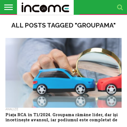
ACTUALITATE
ALL POSTS TAGGED "GROUPAMA"
PROFIL DE
BUSINESS
ANALIZE
OPINII
FINANȚE
TIMP
ANTREPRENOR
PERSONALE
LIBER
ANALIZE
Piaţa RCA în T1/2024. Groupama rămâne lider, dar îşi
încetineşte avansul, iar podiumul este completat de
Allianz-Ţiriac şi Grawe