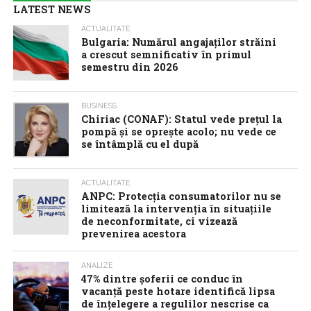
LATEST NEWS
ACTUALITATE
Bulgaria: Numărul angajaților străini
a crescut semnificativ în primul
semestru din 2026
BUSINESS
Chiriac (CONAF): Statul vede prețul la
pompă și se oprește acolo; nu vede ce
se întâmplă cu el după
ACTUALITATE
ANPC: Protecția consumatorilor nu se
limitează la intervenția în situațiile
de neconformitate, ci vizează
prevenirea acestora
ANALIZE
47% dintre șoferii ce conduc în
vacanță peste hotare identifică lipsa
de înțelegere a regulilor nescrise ca