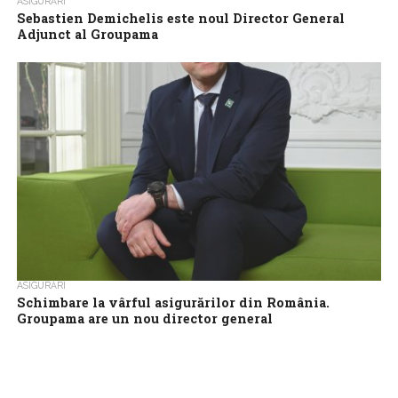
ASIGURĂRI
Sebastien Demichelis este noul Director General
Adjunct al Groupama
Groupama anunță numirea lui Sebastien Demichelis în poziția de
Director General Adjunct, începând cu data de 22 decembrie
2023. ”Fac parte din...
ASIGURĂRI
Schimbare la vârful asigurărilor din România.
Groupama are un nou director general
Groupama, unul dintre liderii pieței de asigurări din România,
anunță numirea lui Călin Matei în poziția de Director General,
începând din iunie...