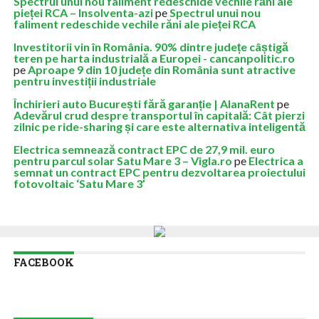
Spectrul unui nou faliment redeschide vechile răni ale
pieței RCA – Insolventa-azi
pe
Spectrul unui nou
faliment redeschide vechile răni ale pieței RCA
Investitorii vin în România. 90% dintre județe câștigă
teren pe harta industrială a Europei - cancanpolitic.ro
pe
Aproape 9 din 10 județe din România sunt atractive
pentru investiții industriale
Închirieri auto București fără garanție | AlanaRent
pe
Adevărul crud despre transportul în capitală: Cât pierzi
zilnic pe ride-sharing și care este alternativa inteligentă
Electrica semnează contract EPC de 27,9 mil. euro
pentru parcul solar Satu Mare 3 – Vigla.ro
pe
Electrica a
semnat un contract EPC pentru dezvoltarea proiectului
fotovoltaic ‘Satu Mare 3’
FACEBOOK