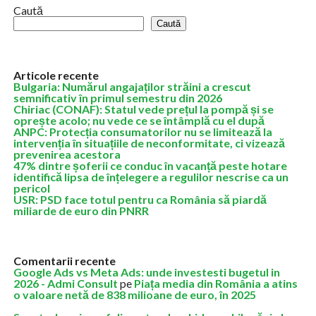
Caută
Caută
Articole recente
Bulgaria: Numărul angajaților străini a crescut
semnificativ în primul semestru din 2026
Chiriac (CONAF): Statul vede prețul la pompă și se
oprește acolo; nu vede ce se întâmplă cu el după
ANPC: Protecția consumatorilor nu se limitează la
intervenția în situațiile de neconformitate, ci vizează
prevenirea acestora
47% dintre șoferii ce conduc în vacanță peste hotare
identifică lipsa de înțelegere a regulilor nescrise ca un
pericol
USR: PSD face totul pentru ca România să piardă
miliarde de euro din PNRR
Comentarii recente
Google Ads vs Meta Ads: unde investesti bugetul in
2026 - Admi Consult
pe
Piața media din România a atins
o valoare netă de 838 milioane de euro, în 2025