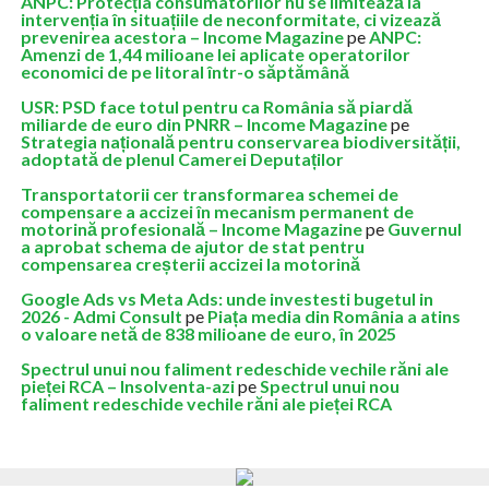
ANPC: Protecția consumatorilor nu se limitează la
intervenția în situațiile de neconformitate, ci vizează
prevenirea acestora – Income Magazine
pe
ANPC:
Amenzi de 1,44 milioane lei aplicate operatorilor
economici de pe litoral într-o săptămână
USR: PSD face totul pentru ca România să piardă
miliarde de euro din PNRR – Income Magazine
pe
Strategia națională pentru conservarea biodiversității,
adoptată de plenul Camerei Deputaților
Transportatorii cer transformarea schemei de
compensare a accizei în mecanism permanent de
motorină profesională – Income Magazine
pe
Guvernul
a aprobat schema de ajutor de stat pentru
compensarea creșterii accizei la motorină
Google Ads vs Meta Ads: unde investesti bugetul in
2026 - Admi Consult
pe
Piața media din România a atins
o valoare netă de 838 milioane de euro, în 2025
Spectrul unui nou faliment redeschide vechile răni ale
pieței RCA – Insolventa-azi
pe
Spectrul unui nou
faliment redeschide vechile răni ale pieței RCA