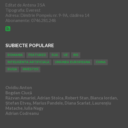
Editat de Antena 3 SA
Tipografia: Everest
Adresa: Dimitrie Pompeiu nr. 9-9A, clădirea 14
Abonamente: 0746.281.248
SUBIECTE POPULARE
ROMANIA
FEATURED
SUA
UE
INS
INTELIGENTA ARTIFICIALA
UNIUNEA EUROPEANA
CHINA
RUSIA
INVESTIȚII
Ovidiu Anton
Bogdan Ciucă
Răzvan Amariei, Adrian Stoica, Robert Stan, Bianca Iordan,
Ștefan Etveș, Marius Pandele, Diana Scarlat, Laurențiu
Matache, Iulia Nagy
Adrian Codreanu