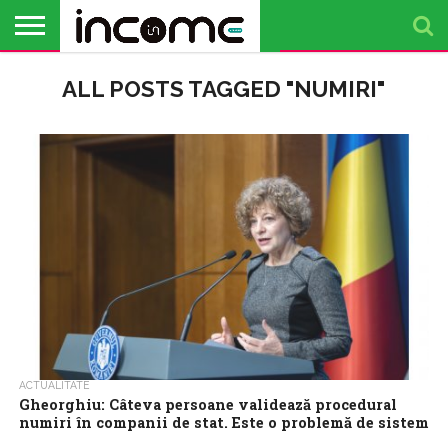
ACTUALITATE
ALL POSTS TAGGED "NUMIRI"
PROFIL DE
BUSINESS
ANALIZE
OPINII
FINANȚE
TIMP
ANTREPRENOR
PERSONALE
LIBER
ACTUALITATE
Gheorghiu: Câteva persoane validează procedural
numiri în companii de stat. Este o problemă de sistem
Trei firme private de consultanță în resurse umane, care au