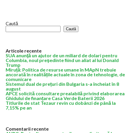
împreună 10 angajați, validează procedural numiri în companii de
stat care administrează...
Caută
Caută
Articole recente
SUA anunţă un ajutor de un miliard de dolari pentru
Columbia, noul preşedinte fiind un aliat al lui Donald
Trump
Miruță: Politica de resurse umane în MApN trebuie
ancorată în realitățile actuale în zona de tehnologie, de
comunicare
Sistemul dual de prețuri din Bulgaria s-a încheiat în 8
august
APCE solicită consultare prealabilă privind elaborarea
Ghidului de finanțare Casa Verde Baterii 2026
Titlurile de stat Tezaur revin cu dobânzi de până la
7,15% pe an
Comentarii recente