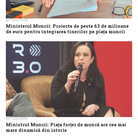
ACTUALITATE
Ministerul Muncii: Proiecte de peste 63 de milioane
de euro pentru integrarea tinerilor pe piața muncii
Peste 63 milioane de euro sunt precontractate sau deja
contractate pentru derularea de proiecte dedicate sprijinirii
integrării tinerilor pe piața muncii, a...
ACTUALITATE
Ministrul Muncii: Piața forței de muncă are cea mai
mare dinamică din istorie
Piața forței de muncă are cea mai mare dinamică din istorie și