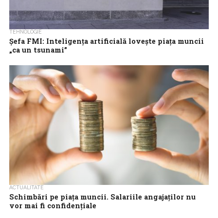
TEHNOLOGIE
Șefa FMI: Inteligența artificială lovește piața muncii
„ca un tsunami”
Inteligența artificială lovește piața mondială a muncii „ca un
tsunami”, a declarat luni Kristalina Georgieva, directorul general
al Fondului Monetar Internațional, la...
ACTUALITATE
Schimbări pe piața muncii. Salariile angajaților nu
vor mai fi confidențiale
Confidențialitatea salariilor ar putea fi eliminată legal. Firmele au