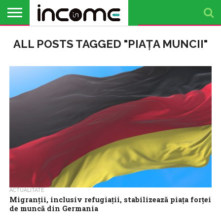
ACTUALITATE
ALL POSTS TAGGED "PIAȚA MUNCII"
PROFIL DE
BUSINESS
ANALIZE
OPINII
FINANȚE
TIMP
ANTREPRENOR
PERSONALE
LIBER
ACTUALITATE
Migranții, inclusiv refugiații, stabilizează piața forței
de muncă din Germania
Migranții, inclusiv solicitanții de azil, au avut în ultimul deceniu o