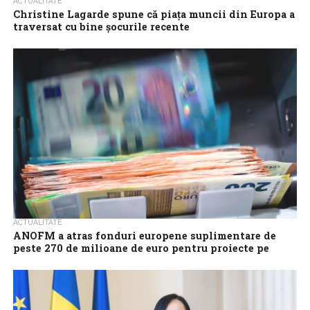
ACTUALITATE
Christine Lagarde spune că piața muncii din Europa a
traversat cu bine șocurile recente
Piața muncii din Europa s-a dovedit a fi suprinzător de rezilientă
în confruntarea cu un puternic șoc inflaționist și majorările
agresive ale...
ACTUALITATE
ANOFM a atras fonduri europene suplimentare de
peste 270 de milioane de euro pentru proiecte pe
piața muncii
Agenția Națională pentru Ocuparea Forței de Muncă (ANOFM) a
atras fonduri europene nerambursabile suplimentare în valoare
de 270,355 milioane de euro pentru...