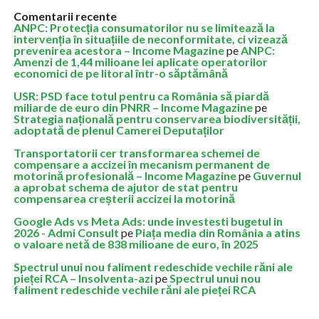
Comentarii recente
ANPC: Protecția consumatorilor nu se limitează la
intervenția în situațiile de neconformitate, ci vizează
prevenirea acestora – Income Magazine
pe
ANPC:
Amenzi de 1,44 milioane lei aplicate operatorilor
economici de pe litoral într-o săptămână
USR: PSD face totul pentru ca România să piardă
miliarde de euro din PNRR – Income Magazine
pe
Strategia națională pentru conservarea biodiversității,
adoptată de plenul Camerei Deputaților
Transportatorii cer transformarea schemei de
compensare a accizei în mecanism permanent de
motorină profesională – Income Magazine
pe
Guvernul
a aprobat schema de ajutor de stat pentru
compensarea creșterii accizei la motorină
Google Ads vs Meta Ads: unde investesti bugetul in
2026 - Admi Consult
pe
Piața media din România a atins
o valoare netă de 838 milioane de euro, în 2025
Spectrul unui nou faliment redeschide vechile răni ale
pieței RCA – Insolventa-azi
pe
Spectrul unui nou
faliment redeschide vechile răni ale pieței RCA