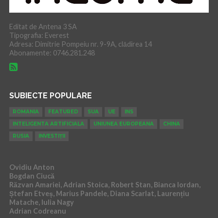
Editat de Antena 3 SA
Tipografia: Everest
Adresa: Dimitrie Pompeiu nr. 9-9A, clădirea 14
Abonamente: 0746.281.248
SUBIECTE POPULARE
ROMANIA
FEATURED
SUA
UE
INS
INTELIGENTA ARTIFICIALA
UNIUNEA EUROPEANA
CHINA
RUSIA
INVESTIȚII
Ovidiu Anton
Bogdan Ciucă
Răzvan Amariei, Adrian Stoica, Robert Stan, Bianca Iordan,
Ștefan Etveș, Marius Pandele, Diana Scarlat, Laurențiu
Matache, Iulia Nagy
Adrian Codreanu