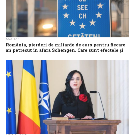
ANALIZE
România, pierderi de miliarde de euro pentru fiecare
an petrecut în afara Schengen. Care sunt efectele și
provocările aderării
Menținerea în afara spațiului Schengen a costat România peste 2
miliarde de Euro anual, ceea ce înseamnă că beneficiile de care s-
ar...