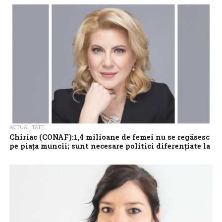
contribuție critică la asigurarea de competențe pentru piața
muncii din Germania,...
ACTUALITATE
Chiriac (CONAF):1,4 milioane de femei nu se regăsesc
pe piața muncii; sunt necesare politici diferențiate la
nivel județean
Aproximativ 1,4 milioane de femei nu se regăsesc pe piața muncii
din România, iar integrarea chiar și a 10% dintre acestea ar...