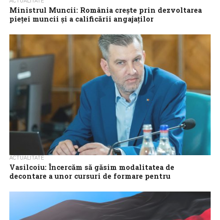
ACTUALITATE
Ministrul Muncii: România creşte prin dezvoltarea
pieţei muncii şi a calificării angajaţilor
România creşte prin dezvoltarea pieţei muncii şi a calificării
angajaţilor, susţine ministrul Muncii şi Solidarităţii Sociale, Simona
Bucura-Oprescu, într-o postare pe pagina...
ACTUALITATE
Vasilcoiu: Încercăm să găsim modalitatea de
decontare a unor cursuri de formare pentru
competenţe verzi, digitale şi competenţe de limbă
Ministerul Muncii încearcă să găsească o modalitate de
decontare a unor cursuri de formare pentru dobândirea
competenţelor verzi, digitale, competenţelor de limbă...