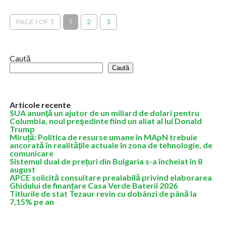
început deja să precizeze în anunțurile de angajare ce venit oferă
deoarece au...
PAGE 1 OF 3
1
2
3
Caută
Caută
Articole recente
SUA anunţă un ajutor de un miliard de dolari pentru
Columbia, noul preşedinte fiind un aliat al lui Donald
Trump
Miruță: Politica de resurse umane în MApN trebuie
ancorată în realitățile actuale în zona de tehnologie, de
comunicare
Sistemul dual de prețuri din Bulgaria s-a încheiat în 8
august
APCE solicită consultare prealabilă privind elaborarea
Ghidului de finanțare Casa Verde Baterii 2026
Titlurile de stat Tezaur revin cu dobânzi de până la
7,15% pe an