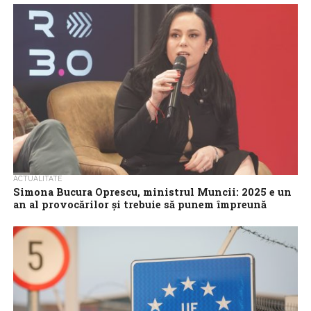
este esențial să ne adaptăm la noile cerințe ale economiei,...
ACTUALITATE
Simona Bucura Oprescu, ministrul Muncii: 2025 e un
an al provocărilor și trebuie să punem împreună
nevoia de dezvoltare a României cu nevoia de a ne
dezvolta resursa umană
2025 este un an al provocărilor, și principalul obiectiv al
ministerului Muncii este acela de a ajuta la dezvoltarea resursei
umane pentru...