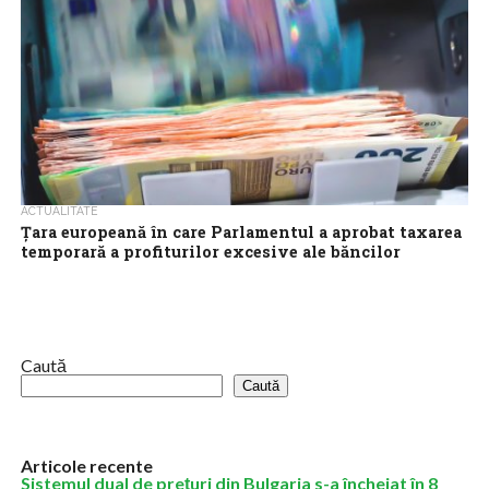
ACTUALITATE
Țara europeană în care Parlamentul a aprobat taxarea
temporară a profiturilor excesive ale băncilor
Parlamentul Lituaniei a aprobat marţi taxarea temporară a
profiturilor excesive ale băncilor în 2023 şi în 2024, după
majorarea semnificativă a dobânzilor...
Caută
Caută
Articole recente
Sistemul dual de prețuri din Bulgaria s-a încheiat în 8