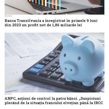
BĂNCI
Banca Transilvania a înregistrat în primele 9 luni
din 2023 un profit net de 1,86 miliarde lei
Grupul Financiar Banca Transilvania a înregistrat, în primele nouă
luni din 2023, un profit net consolidat de peste 2,291 miliarde lei,
din...
BĂNCI
ANPC, acțiuni de control la patru bănci. „Suspiciuni
plecând de la situaţia francului elveţian până la IRCC
şi ROBOR”