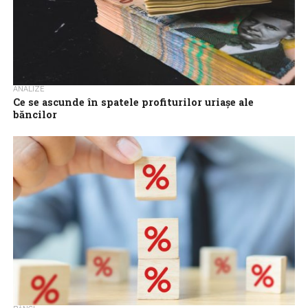
ANALIZE
Ce se ascunde în spatele profiturilor uriașe ale
băncilor
Sistemul bancar românesc trece de câțiva ani printr-o perioadă
foarte bună din punct de vedere financiar. Un lucru excelent,
dacă întrebi orice...