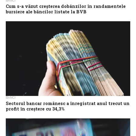
BĂNCI
Cum s-a văzut creșterea dobânzilor în randamentele
bursiere ale băncilor listate la BVB
Chiar dacă la Bursa de Valori București nu există atât de multe
bănci listate ca în alte țări din regiune, sectorul bancar...
BĂNCI
Sectorul bancar românesc a înregistrat anul trecut un
profit în creştere cu 34,3%
Sectorul bancar românesc a înregistrat un profit de 13,5 miliarde
de lei la finalul anului trecut, în creştere cu 34,3% faţă de...