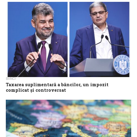
Preşedintele Autorităţii Naţionale pentru Protecţia
Consumatorilor, Horia Constantinescu, a declarat că au loc
acţiuni de control de fond, de o anvergură mult...
BĂNCI
Taxarea suplimentară a băncilor, un impozit
complicat și controversat
În urmă cu cinci ani, în 2018, Guvernul a încercat să introducă
„taxa pe lăcomie” băncilor comerciale, o taxă aplicată pe
activele...