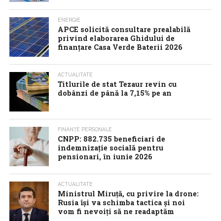
ENERGIE
APCE solicită consultare prealabilă
privind elaborarea Ghidului de
finanțare Casa Verde Baterii 2026
ACTUALITATE
Titlurile de stat Tezaur revin cu
dobânzi de până la 7,15% pe an
FINANȚE PERSONALE
CNPP: 882.735 beneficiari de
indemnizație socială pentru
pensionari, în iunie 2026
ACTUALITATE
Ministrul Miruță, cu privire la drone:
Rusia își va schimba tactica și noi
vom fi nevoiți să ne readaptăm