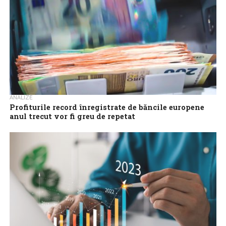
ANALIZE
Profiturile record înregistrate de băncile europene
anul trecut vor fi greu de repetat
Băncile europene au generat profituri record anul trecut, graţie
majorării repetate a ratelor dobânzilor, însă multe bănci vor avea
dificultăţi în a...