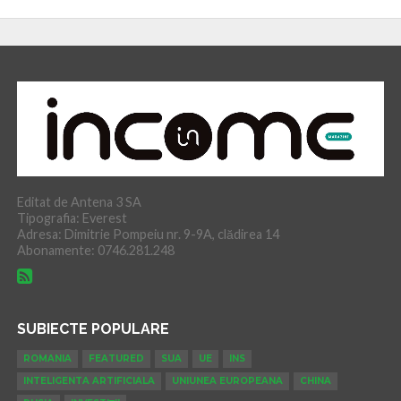
Editat de Antena 3 SA
Tipografia: Everest
Adresa: Dimitrie Pompeiu nr. 9-9A, clădirea 14
Abonamente: 0746.281.248
SUBIECTE POPULARE
ROMANIA
FEATURED
SUA
UE
INS
INTELIGENTA ARTIFICIALA
UNIUNEA EUROPEANA
CHINA