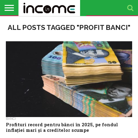
ACTUALITATE
ALL POSTS TAGGED "PROFIT BANCI"
PROFIL DE
BUSINESS
ANALIZE
OPINII
FINANȚE
TIMP
ANTREPRENOR
PERSONALE
LIBER
BĂNCI
Profituri record pentru bănci în 2025, pe fondul
inflației mari și a creditelor scumpe
Dobânzile bancare mari de anul trecut și creditarea au păstrat