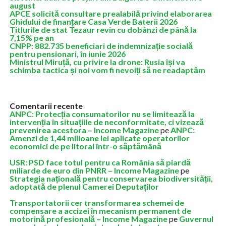
august
APCE solicită consultare prealabilă privind elaborarea
Ghidului de finanțare Casa Verde Baterii 2026
Titlurile de stat Tezaur revin cu dobânzi de până la
7,15% pe an
CNPP: 882.735 beneficiari de indemnizație socială
pentru pensionari, în iunie 2026
Ministrul Miruță, cu privire la drone: Rusia își va
schimba tactica și noi vom fi nevoiți să ne readaptăm
Comentarii recente
ANPC: Protecția consumatorilor nu se limitează la
intervenția în situațiile de neconformitate, ci vizează
prevenirea acestora – Income Magazine
pe
ANPC:
Amenzi de 1,44 milioane lei aplicate operatorilor
economici de pe litoral într-o săptămână
USR: PSD face totul pentru ca România să piardă
miliarde de euro din PNRR – Income Magazine
pe
Strategia națională pentru conservarea biodiversității,
adoptată de plenul Camerei Deputaților
Transportatorii cer transformarea schemei de
compensare a accizei în mecanism permanent de
motorină profesională – Income Magazine
pe
Guvernul