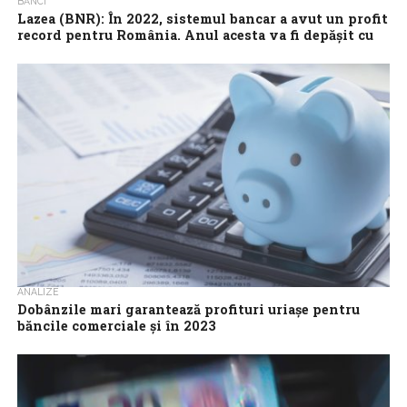
BĂNCI
Lazea (BNR): În 2022, sistemul bancar a avut un profit
record pentru România. Anul acesta va fi depăşit cu
mult
Sistemul bancar a avut un profit record pentru România, în 2022,
de 10,2 miliarde lei, care anul acesta „va fi depăşit cu...
ANALIZE
Dobânzile mari garantează profituri uriașe pentru
băncile comerciale și în 2023
Majorarea dobânzilor de anul trecut, provocată în principal de
inflația în creștere, a dus la profituri record pentru băncile
comerciale. Situația nu...