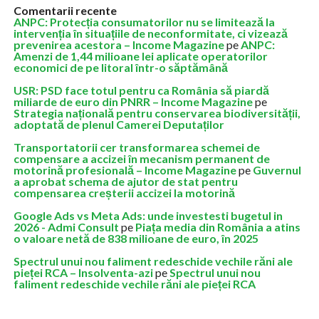
Comentarii recente
ANPC: Protecția consumatorilor nu se limitează la
intervenția în situațiile de neconformitate, ci vizează
prevenirea acestora – Income Magazine
pe
ANPC:
Amenzi de 1,44 milioane lei aplicate operatorilor
economici de pe litoral într-o săptămână
USR: PSD face totul pentru ca România să piardă
miliarde de euro din PNRR – Income Magazine
pe
Strategia națională pentru conservarea biodiversității,
adoptată de plenul Camerei Deputaților
Transportatorii cer transformarea schemei de
compensare a accizei în mecanism permanent de
motorină profesională – Income Magazine
pe
Guvernul
a aprobat schema de ajutor de stat pentru
compensarea creșterii accizei la motorină
Google Ads vs Meta Ads: unde investesti bugetul in
2026 - Admi Consult
pe
Piața media din România a atins
o valoare netă de 838 milioane de euro, în 2025
Spectrul unui nou faliment redeschide vechile răni ale
pieței RCA – Insolventa-azi
pe
Spectrul unui nou
faliment redeschide vechile răni ale pieței RCA