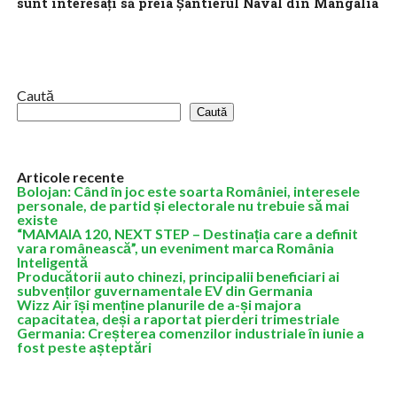
sunt interesaţi să preia Şantierul Naval din Mangalia
Companiile Rheinmetall şi MSC au anunţat marţi, printr-un
comunicat comun, că sunt interesate să investească împreună,
în România, prin preluarea Şantierului Naval...
Caută
Caută
Articole recente
Bolojan: Când în joc este soarta României, interesele
personale, de partid și electorale nu trebuie să mai
existe
“MAMAIA 120, NEXT STEP – Destinația care a definit
vara românească”, un eveniment marca România
Inteligentă
Producătorii auto chinezi, principalii beneficiari ai
subvenților guvernamentale EV din Germania
Wizz Air își menține planurile de a-și majora
capacitatea, deși a raportat pierderi trimestriale
Germania: Creșterea comenzilor industriale în iunie a
fost peste așteptări