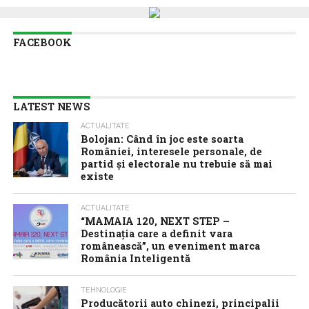
FACEBOOK
LATEST NEWS
ACTUALITATE
Bolojan: Când în joc este soarta
României, interesele personale, de
partid și electorale nu trebuie să mai
existe
ACTUALITATE
“MAMAIA 120, NEXT STEP –
Destinația care a definit vara
românească”, un eveniment marca
România Inteligentă
TEHNOLOGIE
Producătorii auto chinezi, principalii