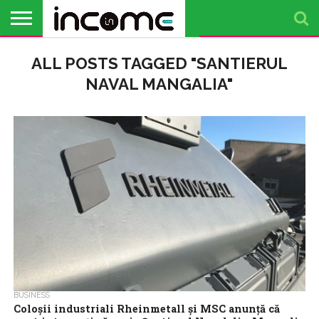
ACTUALITATE
ALL POSTS TAGGED "SANTIERUL
PROFIL DE
BUSINESS
ANALIZE
OPINII
FINANȚE
TIMP
ANTREPRENOR
PERSONALE
LIBER
NAVAL MANGALIA"
BUSINESS
Coloşii industriali Rheinmetall şi MSC anunţă că