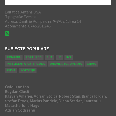
Editat de Antena 3 SA
Tipografia: Everest
Adresa: Dimitrie Pompeiu nr. 9-9A, clădirea 14
Abonamente: 0746.281.248
SUBIECTE POPULARE
ROMANIA
FEATURED
SUA
UE
INS
INTELIGENTA ARTIFICIALA
UNIUNEA EUROPEANA
CHINA
RUSIA
INVESTIȚII
Ovidiu Anton
Bogdan Ciucă
Răzvan Amariei, Adrian Stoica, Robert Stan, Bianca Iordan,
Ștefan Etveș, Marius Pandele, Diana Scarlat, Laurențiu
Matache, Iulia Nagy
Adrian Codreanu