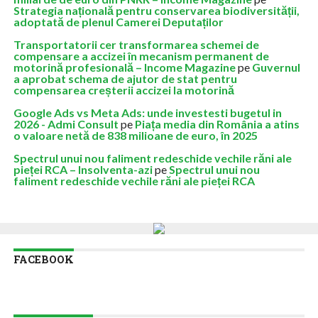
Strategia națională pentru conservarea biodiversității,
adoptată de plenul Camerei Deputaților
Transportatorii cer transformarea schemei de
compensare a accizei în mecanism permanent de
motorină profesională – Income Magazine
pe
Guvernul
a aprobat schema de ajutor de stat pentru
compensarea creșterii accizei la motorină
Google Ads vs Meta Ads: unde investesti bugetul in
2026 - Admi Consult
pe
Piața media din România a atins
o valoare netă de 838 milioane de euro, în 2025
Spectrul unui nou faliment redeschide vechile răni ale
pieței RCA – Insolventa-azi
pe
Spectrul unui nou
faliment redeschide vechile răni ale pieței RCA
FACEBOOK