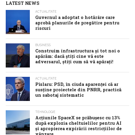
LATEST NEWS
ACTUALITATE
Guvernul a adoptat o hotărâre care
aprobă planurile de pregătire pentru
riscuri
BUSINESS
Construim infrastructura și tot noi o
apărăm: dacă știți cine vă este
adversarul, știți cum să vă apărați!
ACTUALITATE
Pîslaru: PSD, în ciuda aparenței că ar
susține proiectele din PNRR, practică
un sabotaj sistematic
TEHNOLOGIE
Acţiunile SpaceX se prăbuşesc cu 13%
după explozia cheltuielilor pentru AI
şi apropierea expirării restricţiilor de
vânzare