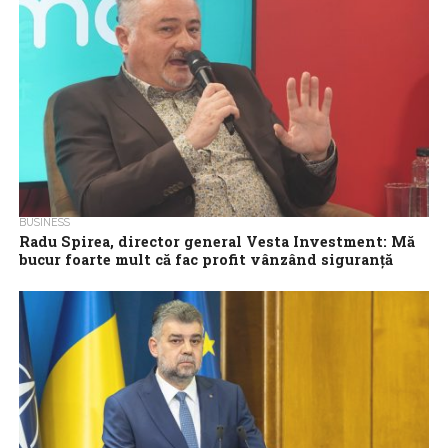
ceea ce...
BUSINESS
Radu Spirea, director general Vesta Investment: Mă
bucur foarte mult că fac profit vânzând siguranță
rutieră
Siguranța rutieră a fost una dintre temele importante ale
conferinței „România, în sfârșit la drum: infrastructura rutieră,
investiții record, provocări uriașe”, organizată...