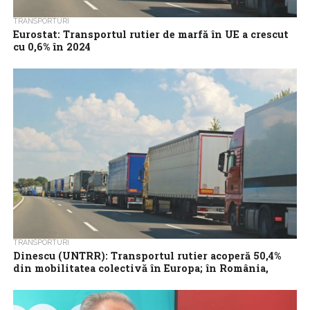
TRANSPORTURI
Eurostat: Transportul rutier de marfă în UE a crescut
cu 0,6% în 2024
Transportul rutier de marfă în Uniunea Europeană a rămas
robust în 2024, volumul total anual ajungând la 1.869 miliarde de
tone-kilometri, în...
TRANSPORTURI
Dinescu (UNTRR): Transportul rutier acoperă 50,4%
din mobilitatea colectivă în Europa; în România,
procentul este doar de 34 %
Transportul rutier acoperă 50,4% din mobilitatea colectivă în
Europa, în timp ce în România acest procent este doar de 34%,