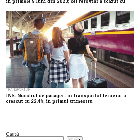
în primele 9 luni din 2023; cel feroviar a scăzut cu
11,6%
Transportul rutier de mărfuri a înregistrat, în primele nouă luni
din 2023, o creştere de 1,2% în ceea ce priveşte volumul
mărfurilor...
TRANSPORTURI
INS: Numărul de pasageri în transportul feroviar a
crescut cu 22,4%, în primul trimestru
Transportul feroviar a înregistrat, în primul trimestru din 2023, o
creştere cu 22,4% a numărului de pasageri, comparativ cu
perioada similară a...
Caută
Caută