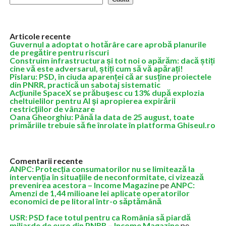
Articole recente
Guvernul a adoptat o hotărâre care aprobă planurile
de pregătire pentru riscuri
Construim infrastructura și tot noi o apărăm: dacă știți
cine vă este adversarul, știți cum să vă apărați!
Pîslaru: PSD, în ciuda aparenței că ar susține proiectele
din PNRR, practică un sabotaj sistematic
Acţiunile SpaceX se prăbuşesc cu 13% după explozia
cheltuielilor pentru AI şi apropierea expirării
restricţiilor de vânzare
Oana Gheorghiu: Până la data de 25 august, toate
primăriile trebuie să fie înrolate în platforma Ghiseul.ro
Comentarii recente
ANPC: Protecția consumatorilor nu se limitează la
intervenția în situațiile de neconformitate, ci vizează
prevenirea acestora – Income Magazine
pe
ANPC:
Amenzi de 1,44 milioane lei aplicate operatorilor
economici de pe litoral într-o săptămână
USR: PSD face totul pentru ca România să piardă
miliarde de euro din PNRR – Income Magazine
pe