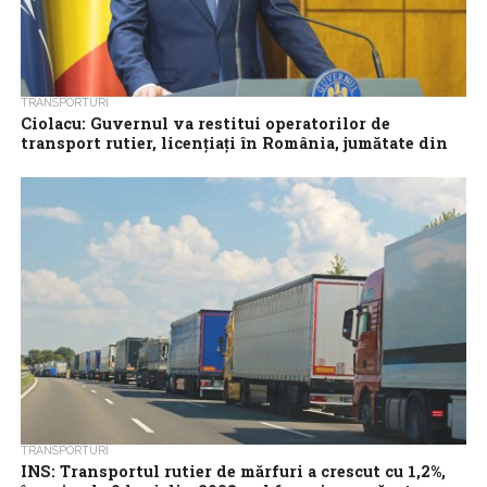
TRANSPORTURI
Ciolacu: Guvernul va restitui operatorilor de
transport rutier, licenţiaţi în România, jumătate din
creşterea accizei la motorină
Premierul Marcel Ciolacu a anunţat, joi, că Guvernul va restitui
operatorilor de transport rutier, licenţiaţi în România, jumătate
din creşterea accizei la...
TRANSPORTURI
INS: Transportul rutier de mărfuri a crescut cu 1,2%,