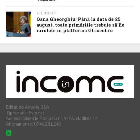
TEHNOLOGIE
Oana Gheorghiu: Până la data de 25
august, toate primăriile trebuie să fie
înrolate în platforma Ghiseul.ro
Editat de Antena 3 SA
Tipografia: Everest
Adresa: Dimitrie Pompeiu nr. 9-9A, clădirea 14
Abonamente: 0746.281.248