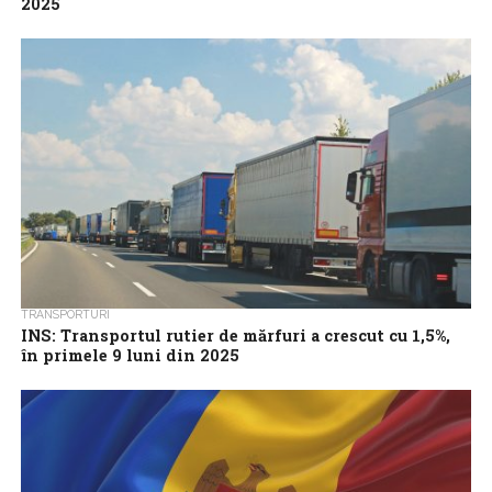
2025
Transportul rutier de pasageri a înregistrat o scădere cu 4,2% în
2025, comparativ cu anul anterior, în ceea ce privește numărul
de...
TRANSPORTURI
INS: Transportul rutier de mărfuri a crescut cu 1,5%,
în primele 9 luni din 2025
Transportul rutier de mărfuri a înregistrat, în primele nouă luni
din 2025, o creștere cu 1,5% în ceea ce privește volumul
mărfurilor...