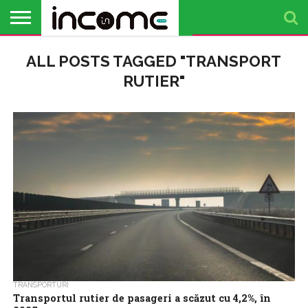
ACTUALITATE
ALL POSTS TAGGED "TRANSPORT
PROFIL DE
BUSINESS
ANALIZE
OPINII
FINANȚE
TIMP
ANTREPRENOR
PERSONALE
LIBER
RUTIER"
TRANSPORTURI
Transportul rutier de pasageri a scăzut cu 4,2%, în