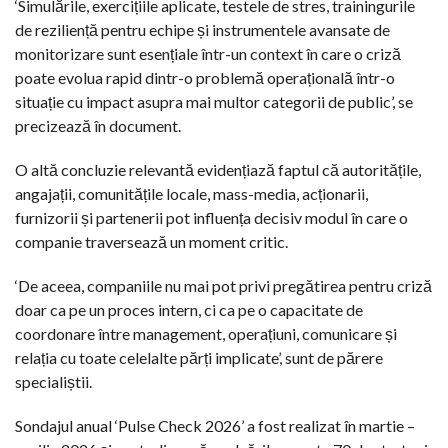
‘Simulările, exercițiile aplicate, testele de stres, trainingurile
de reziliență pentru echipe și instrumentele avansate de
monitorizare sunt esențiale într-un context în care o criză
poate evolua rapid dintr-o problemă operațională într-o
situație cu impact asupra mai multor categorii de public’, se
precizează în document.
O altă concluzie relevantă evidențiază faptul că autoritățile,
angajații, comunitățile locale, mass-media, acționarii,
furnizorii și partenerii pot influența decisiv modul în care o
companie traversează un moment critic.
‘De aceea, companiile nu mai pot privi pregătirea pentru criză
doar ca pe un proces intern, ci ca pe o capacitate de
coordonare între management, operațiuni, comunicare și
relația cu toate celelalte părți implicate’, sunt de părere
specialiștii.
Sondajul anual ‘Pulse Check 2026’ a fost realizat în martie –