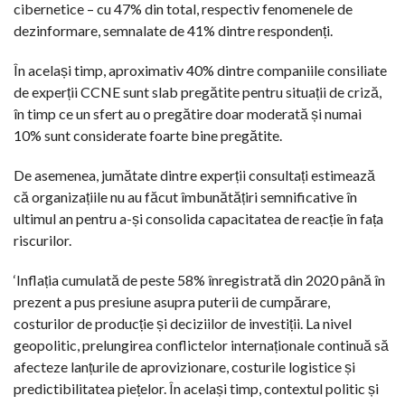
cibernetice – cu 47% din total, respectiv fenomenele de
dezinformare, semnalate de 41% dintre respondenți.
În același timp, aproximativ 40% dintre companiile consiliate
de experții CCNE sunt slab pregătite pentru situații de criză,
în timp ce un sfert au o pregătire doar moderată și numai
10% sunt considerate foarte bine pregătite.
De asemenea, jumătate dintre experții consultați estimează
că organizațiile nu au făcut îmbunătățiri semnificative în
ultimul an pentru a-și consolida capacitatea de reacție în fața
riscurilor.
‘Inflația cumulată de peste 58% înregistrată din 2020 până în
prezent a pus presiune asupra puterii de cumpărare,
costurilor de producție și deciziilor de investiții. La nivel
geopolitic, prelungirea conflictelor internaționale continuă să
afecteze lanțurile de aprovizionare, costurile logistice și
predictibilitatea piețelor. În același timp, contextul politic și