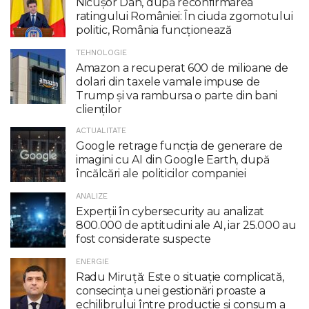
Nicuşor Dan, după reconfirmarea
ratingului României: În ciuda zgomotului
politic, România funcţionează
TEHNOLOGIE
Amazon a recuperat 600 de milioane de
dolari din taxele vamale impuse de
Trump şi va rambursa o parte din bani
clienţilor
ACTUALITATE
Google retrage funcţia de generare de
imagini cu AI din Google Earth, după
încălcări ale politicilor companiei
ANALIZE
Experții în cybersecurity au analizat
800.000 de aptitudini ale AI, iar 25.000 au
fost considerate suspecte
ENERGIE
Radu Miruţă: Este o situaţie complicată,
consecinţa unei gestionări proaste a
echilibrului între producţie şi consum a