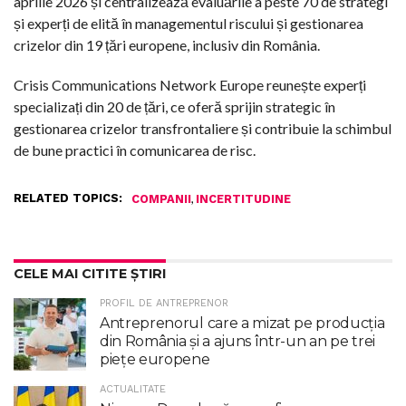
aprilie 2026 și centralizează evaluările a peste 70 de strategi
și experți de elită în managementul riscului și gestionarea
crizelor din 19 țări europene, inclusiv din România.
Crisis Communications Network Europe reunește experți
specializați din 20 de țări, ce oferă sprijin strategic în
gestionarea crizelor transfrontaliere și contribuie la schimbul
de bune practici în comunicarea de risc.
RELATED TOPICS:
,
COMPANII
INCERTITUDINE
CELE MAI CITITE ȘTIRI
PROFIL DE ANTREPRENOR
Antreprenorul care a mizat pe producția
din România și a ajuns într-un an pe trei
piețe europene
ACTUALITATE