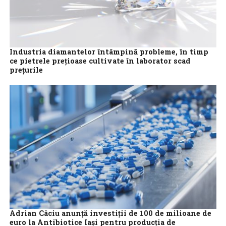
Industria diamantelor întâmpină probleme, în timp
ce pietrele preţioase cultivate în laborator scad
preţurile
”Un diamant este pentru totdeauna”, dar poate nu şi pentru
numărul tot mai mare de consumatori care evită piatra preţioasă
naturală, preferând...
Adrian Câciu anunţă investiţii de 100 de milioane de
euro la Antibiotice Iaşi pentru producţia de