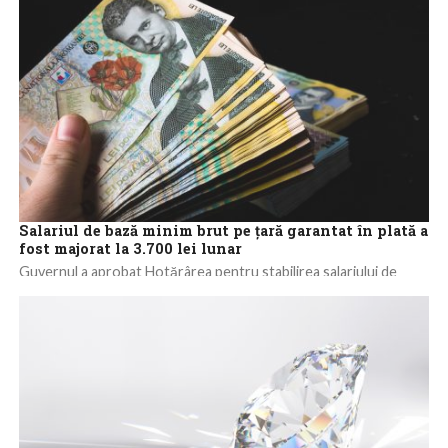
aproximativ 2,5 miliarde lei, până la suma...
Salariul de bază minim brut pe ţară garantat în plată a
fost majorat la 3.700 lei lunar
Guvernul a aprobat Hotărârea pentru stabilirea salariului de
bază minim brut pe ţară garantat în plată, care prevede
majorarea nivelului acestuia la...