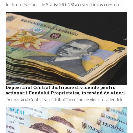
Institutul Naţional de Statistică (INS) a revizuit în jos creşterea
economică din primele trei luni ale acestui an, la 0,4%, de la...
Depozitarul Central distribuie dividende pentru
acţionarii Fondului Proprietatea, începând de vineri
Depozitarul Central va distribui, începând de vineri, dividendele
aferente anului 2024 pentru acţionarii Fondului Proprietatea
(FP), valoarea dividendului brut pe acţiune fiind...