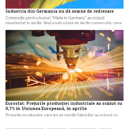
Industria din Germania nu dă semne de redresare
Comenzile pentru bunuri ”Made in Germany” au scăzut
neaşteptat în aprilie, fiind a patra lună de declin consecutiv, ceea
ce arată dificultăţile cu...
Eurostat: Preţurile producţiei industriale au scăzut cu
0,7% în Uniunea Europeană, în aprilie
Preţurile produselor care ies pe porţile fabricilor au scăzut cu
0,7% în Uniunea Europeană şi cu 1% în zona euro, în aprilie,...