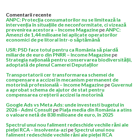
Comentarii recente
ANPC: Protecția consumatorilor nu se limitează la
intervenția în situațiile de neconformitate, ci vizează
prevenirea acestora – Income Magazine
pe
ANPC:
Amenzi de 1,44 milioane lei aplicate operatorilor
economici de pe litoral într-o săptămână
USR: PSD face totul pentru ca România să piardă
miliarde de euro din PNRR – Income Magazine
pe
Strategia națională pentru conservarea biodiversității,
adoptată de plenul Camerei Deputaților
Transportatorii cer transformarea schemei de
compensare a accizei în mecanism permanent de
motorină profesională – Income Magazine
pe
Guvernul
a aprobat schema de ajutor de stat pentru
compensarea creșterii accizei la motorină
Google Ads vs Meta Ads: unde investesti bugetul in
2026 - Admi Consult
pe
Piața media din România a atins
o valoare netă de 838 milioane de euro, în 2025
Spectrul unui nou faliment redeschide vechile răni ale
pieței RCA – Insolventa-azi
pe
Spectrul unui nou
faliment redeschide vechile răni ale pieței RCA