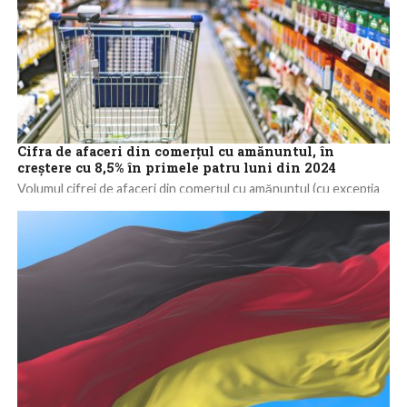
Cifra de afaceri din comerţul cu amănuntul, în
creştere cu 8,5% în primele patru luni din 2024
Volumul cifrei de afaceri din comerţul cu amănuntul (cu excepţia
comerţului cu autovehicule şi motociclete) a crescut, în primele
patru luni din...