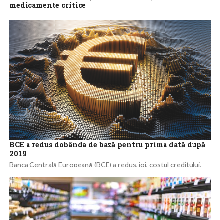
medicamente critice
Ministrul Investiţiilor şi Proiectelor Europene Adrian Câciu a
declarat că Antibiotice Iaşi va beneficia de investiţii europene de
100 milioane de euro...
BCE a redus dobânda de bază pentru prima dată după
2019
Banca Centrală Europeană (BCE) a redus, joi, costul creditului,
pentru prima dată în ultimii cinci ani, recunoscând progresele
înregistrate în lupta cu...