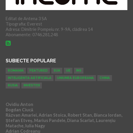
Editat de Antena 3 SA
Tipografia: Everest
Adresa: Dimitrie Pompeiu nr. 9-9A, clădirea 14
Abonamente: 0746.281.248
SUBIECTE POPULARE
ROMANIA
FEATURED
SUA
UE
INS
INTELIGENTA ARTIFICIALA
UNIUNEA EUROPEANA
CHINA
RUSIA
INVESTIȚII
Ovidiu Anton
Bogdan Ciucă
Răzvan Amariei, Adrian Stoica, Robert Stan, Bianca Iordan,
Ștefan Etveș, Marius Pandele, Diana Scarlat, Laurențiu
Matache, Iulia Nagy
Adrian Codreanu