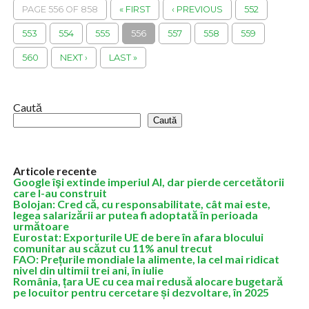
PAGE 556 OF 858
« FIRST
‹ PREVIOUS
552
553
554
555
556
557
558
559
560
NEXT ›
LAST »
Caută
Caută
Articole recente
Google îşi extinde imperiul AI, dar pierde cercetătorii
care l-au construit
Bolojan: Cred că, cu responsabilitate, cât mai este,
legea salarizării ar putea fi adoptată în perioada
următoare
Eurostat: Exporturile UE de bere în afara blocului
comunitar au scăzut cu 11% anul trecut
FAO: Prețurile mondiale la alimente, la cel mai ridicat
nivel din ultimii trei ani, în iulie
România, țara UE cu cea mai redusă alocare bugetară
pe locuitor pentru cercetare și dezvoltare, în 2025