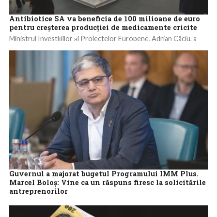
Antibiotice SA va beneficia de 100 milioane de euro
pentru creşterea producţiei de medicamente cricite
Ministrul Investiţiilor şi Proiectelor Europene, Adrian Câciu, a
declarat, într-o conferinţă de presă la Iaşi, că Antibiotice SA va
beneficia de o...
Guvernul a majorat bugetul Programului IMM Plus.
Marcel Boloș: Vine ca un răspuns firesc la solicitările
antreprenorilor
Executivul a aprobat, la propunerea Ministerului Finanţelor,
majorarea bugetului total al Programului IMM Plus cu