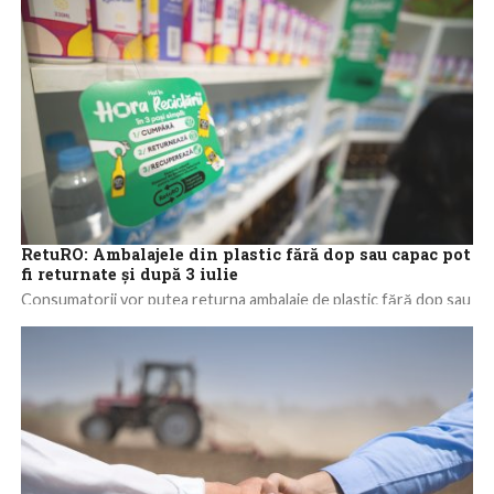
RetuRO: Ambalajele din plastic fără dop sau capac pot
fi returnate şi după 3 iulie
Consumatorii vor putea returna ambalaje de plastic fără dop sau
capac ataşat de recipient şi după data de 3 iulie, a transmis,...