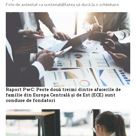
Este de așteptat ca sustenabilitatea să ducă la o schimbare
importantă a rolului de director financiar (Chief Financial Officer
– CFO), care...
Raport PwC: Peste două treimi dintre afacerile de
familie din Europa Centrală și de Est (ECE) sunt
conduse de fondatori
Peste 40% dintre afacerile de familie Europa Centrală și de Est
(ECE) nu au un plan de succesiune, în condițiile în care...