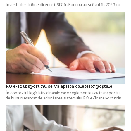
Investițiile străine directe (ISD) în Europa au scăzut în 2023 cu
4% față de 2022 și cu 11% comparativ cu nivelul înregistrat...
RO e-Transport nu se va aplica coletelor poștale
În contextul legislativ dinamic care reglementează transportul
de bunuri marcat de adoptarea sistemului RO e-Transport prin
O.U.G. nr. 41/2022 apare o nouă...