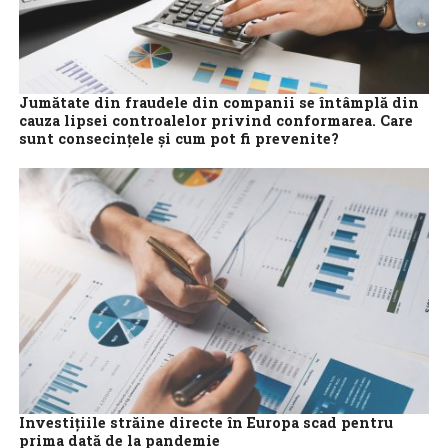
Jumătate din fraudele din companii se întâmplă din
cauza lipsei controalelor privind conformarea. Care
sunt consecințele și cum pot fi prevenite?
Frauda, corupția, spălarea de bani, comportamente
anticoncurențiale sau lipsa protecției datelor sunt doar câteva
dintre problemele cu care se pot confrunta companiile...
Investițiile străine directe în Europa scad pentru
prima dată de la pandemie