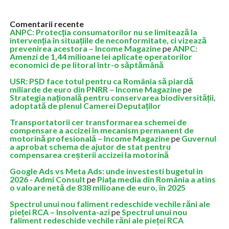
Comentarii recente
ANPC: Protecția consumatorilor nu se limitează la
intervenția în situațiile de neconformitate, ci vizează
prevenirea acestora – Income Magazine
pe
ANPC:
Amenzi de 1,44 milioane lei aplicate operatorilor
economici de pe litoral într-o săptămână
USR: PSD face totul pentru ca România să piardă
miliarde de euro din PNRR – Income Magazine
pe
Strategia națională pentru conservarea biodiversității,
adoptată de plenul Camerei Deputaților
Transportatorii cer transformarea schemei de
compensare a accizei în mecanism permanent de
motorină profesională – Income Magazine
pe
Guvernul
a aprobat schema de ajutor de stat pentru
compensarea creșterii accizei la motorină
Google Ads vs Meta Ads: unde investesti bugetul in
2026 - Admi Consult
pe
Piața media din România a atins
o valoare netă de 838 milioane de euro, în 2025
Spectrul unui nou faliment redeschide vechile răni ale
pieței RCA – Insolventa-azi
pe
Spectrul unui nou
faliment redeschide vechile răni ale pieței RCA