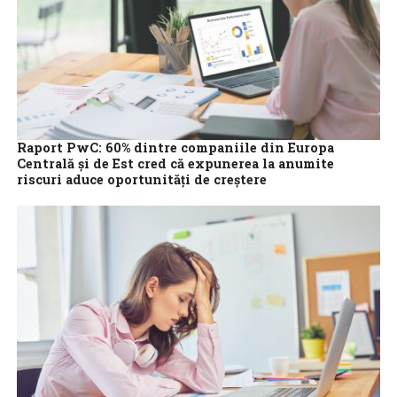
Raport PwC: 60% dintre companiile din Europa
Centrală și de Est cred că expunerea la anumite
riscuri aduce oportunități de creștere
Majoritatea (60%) companiilor din Europa Centrală și de Est
(ECE) cred că anumite riscuri, precum cele asociate cu tranziția la
energia verde,...