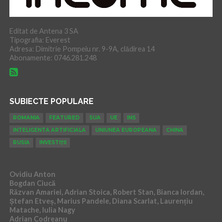
Editat de Antena 3 SA
Tipografia: Everest
Adresa: Dimitrie Pompeiu nr. 9-9A, clădirea 14
Abonamente: 0746.281.248
SUBIECTE POPULARE
ROMANIA
FEATURED
SUA
UE
INS
INTELIGENTA ARTIFICIALA
UNIUNEA EUROPEANA
CHINA
RUSIA
INVESTIȚII
Ovidiu Anton
Bogdan Ciucă
Răzvan Amariei, Adrian Stoica, Robert Stan, Bianca Iordan,
Ștefan Etveș, Marius Pandele, Diana Scarlat, Laurențiu
Matache, Iulia Nagy
Adrian Codreanu