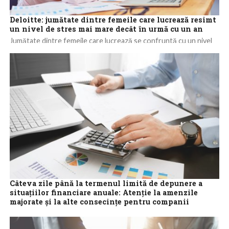
Deloitte: jumătate dintre femeile care lucrează resimt
un nivel de stres mai mare decât în urmă cu un an
Jumătate dintre femeile care lucrează se confruntă cu un nivel
de stres mai mare decât în urmă cu un an, iar o...
Câteva zile până la termenul limită de depunere a
situațiilor financiare anuale: Atenție la amenzile
majorate și la alte consecințe pentru companii
Ultima zi de depunere, fără a risca amenzi, a situațiilor financiare
ale anului 2023 pentru firmele care au exercițiul financiar identic