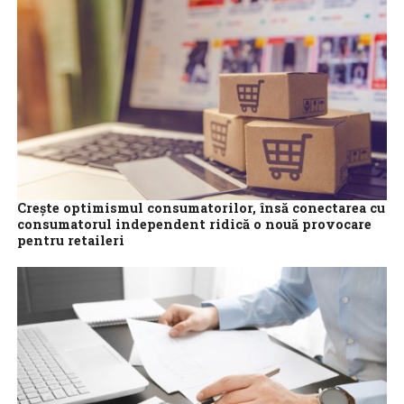
Republica...
Crește optimismul consumatorilor, însă conectarea cu
consumatorul independent ridică o nouă provocare
pentru retaileri
Aproape jumătate dintre respondenți (47%) spun că sunt
optimiști în privința viitorului, în ciuda temerilor legate de
creșterea costului vieții (73%), de...