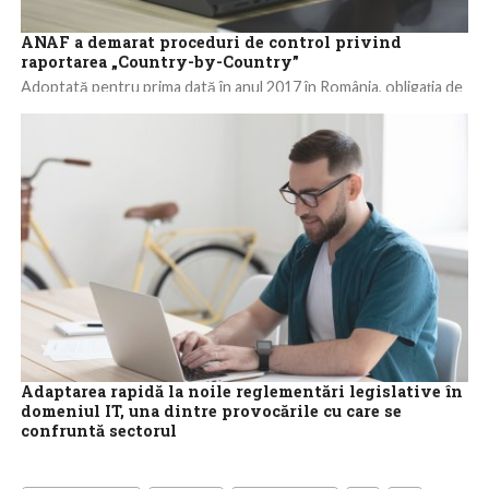
ANAF a demarat proceduri de control privind
raportarea „Country-by-Country”
Adoptată pentru prima dată în anul 2017 în România, obligația de
raportare pe fiecare țară în parte (Country-by-Country
Reporting – CbC) solicită...
Adaptarea rapidă la noile reglementări legislative în
domeniul IT, una dintre provocările cu care se
confruntă sectorul
Adaptarea rapidă la noile reglementări legislative, aplicabile încă
din noiembrie 2023, dar şi menţinerea nivelului de satisfacţie a