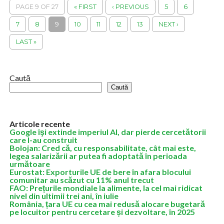
salariaţilor pe tot parcursul...
PAGE 9 OF 27
« FIRST
‹ PREVIOUS
5
6
7
8
9
10
11
12
13
NEXT ›
LAST »
Caută
Caută
Articole recente
Google îşi extinde imperiul AI, dar pierde cercetătorii
care l-au construit
Bolojan: Cred că, cu responsabilitate, cât mai este,
legea salarizării ar putea fi adoptată în perioada
următoare
Eurostat: Exporturile UE de bere în afara blocului
comunitar au scăzut cu 11% anul trecut
FAO: Prețurile mondiale la alimente, la cel mai ridicat
nivel din ultimii trei ani, în iulie
România, țara UE cu cea mai redusă alocare bugetară
pe locuitor pentru cercetare și dezvoltare, în 2025