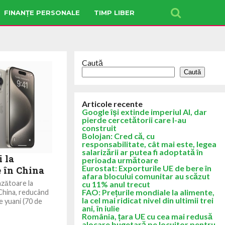
FINANȚE PERSONALE
TIMP LIBER
Caută
Caută
Articole recente
Google îşi extinde imperiul AI, dar
pierde cercetătorii care l-au
construit
Bolojan: Cred că, cu
responsabilitate, cât mai este, legea
salarizării ar putea fi adoptată în
 la
perioada următoare
Eurostat: Exporturile UE de bere în
 în China
afara blocului comunitar au scăzut
nzătoare la
cu 11% anul trecut
FAO: Prețurile mondiale la alimente,
China, reducând
la cel mai ridicat nivel din ultimii trei
e yuani (70 de
ani, în iulie
România, țara UE cu cea mai redusă
alocare bugetară pe locuitor pentru