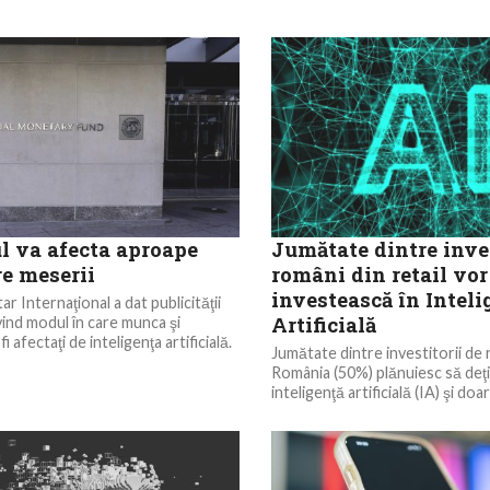
l va afecta aproape
Jumătate dintre inves
re meserii
români din retail vor
investească în Inteli
 Internaţional a dat publicităţii
Artificială
vind modul în care munca şi
fi afectaţi de inteligenţa artificială.
Jumătate dintre investitorii de r
România (50%) plănuiesc să deţi
inteligenţă artificială (IA) şi do
nu...