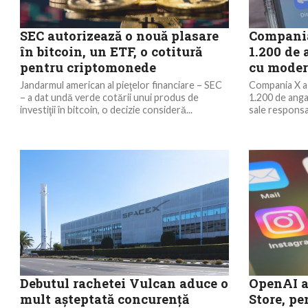
SEC autorizează o nouă plasare
Compania
în bitcoin, un ETF, o cotitură
1.200 de 
pentru criptomonede
cu moder
Jandarmul american al pieţelor financiare – SEC
Compania X a 
– a dat undă verde cotării unui produs de
1.200 de angaj
investiţii în bitcoin, o decizie consideră...
sale responsa
Debutul rachetei Vulcan aduce o
OpenAI a
mult aşteptată concurenţă
Store, pe