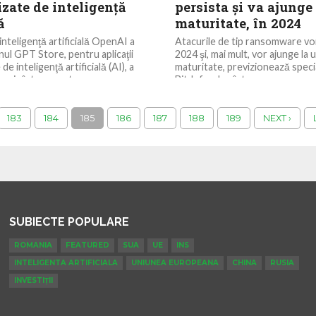
zate de inteligenţă
persista şi va ajunge 
ă
maturitate, în 2024
nteligenţă artificială OpenAI a
Atacurile de tip ransomware vor
nul GPT Store, pentru aplicaţii
2024 şi, mai mult, vor ajunge la 
de inteligenţă artificială (AI), a
maturitate, previzionează specia
ania într-o postare...
Bitdefender, într-o...
183
184
185
186
187
188
189
NEXT ›
SUBIECTE POPULARE
ROMANIA
FEATURED
SUA
UE
INS
INTELIGENTA ARTIFICIALA
UNIUNEA EUROPEANA
CHINA
RUSIA
INVESTIȚII