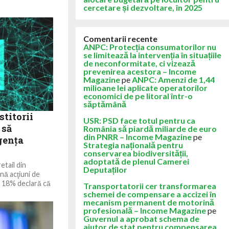
cercetare și dezvoltare, în 2025
Comentarii recente
ANPC: Protecția consumatorilor nu
se limitează la intervenția în situațiile
de neconformitate, ci vizează
prevenirea acestora – Income
Magazine
pe
ANPC: Amenzi de 1,44
milioane lei aplicate operatorilor
economici de pe litoral într-o
săptămână
titorii
USR: PSD face totul pentru ca
 să
România să piardă miliarde de euro
din PNRR – Income Magazine
pe
genţa
Strategia națională pentru
conservarea biodiversității,
adoptată de plenul Camerei
etail din
Deputaților
nă acţiuni de
ar 18% declară că
Transportatorii cer transformarea
schemei de compensare a accizei în
mecanism permanent de motorină
profesională – Income Magazine
pe
Guvernul a aprobat schema de
ajutor de stat pentru compensarea