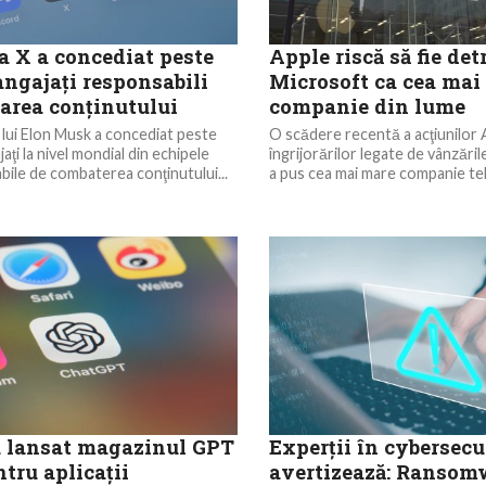
 X a concediat peste
Apple riscă să fie det
angajaţi responsabili
Microsoft ca cea mai
area conţinutului
companie din lume
lui Elon Musk a concediat peste
O scădere recentă a acţiunilor 
aţi la nivel mondial din echipele
îngrijorărilor legate de vânzăril
bile de combaterea conţinutului...
a pus cea mai mare companie teh
 lansat magazinul GPT
Experţii în cybersecu
ntru aplicaţii
avertizează: Ransom