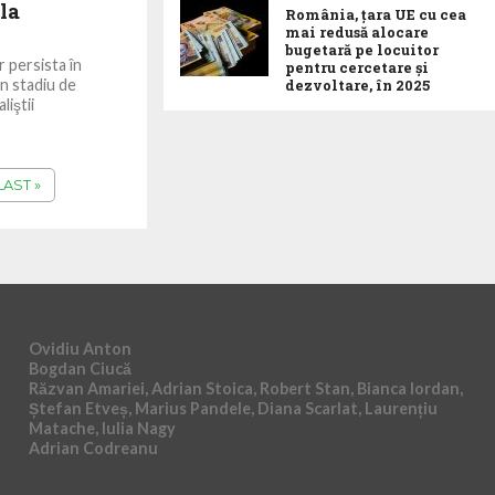
la
România, țara UE cu cea
mai redusă alocare
bugetară pe locuitor
 persista în
pentru cercetare și
un stadiu de
dezvoltare, în 2025
liştii
LAST »
Ovidiu Anton
Bogdan Ciucă
Răzvan Amariei, Adrian Stoica, Robert Stan, Bianca Iordan,
Ștefan Etveș, Marius Pandele, Diana Scarlat, Laurențiu
Matache, Iulia Nagy
Adrian Codreanu