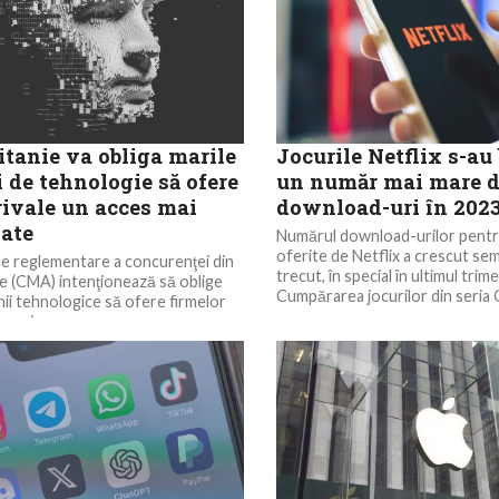
itanie va obliga marile
Jocurile Netflix s-au
 de tehnologie să ofere
un număr mai mare d
rivale un acces mai
download-uri în 202
date
Numărul download-urilor pentru
oferite de Netflix a crescut sem
e reglementare a concurenţei din
trecut, în special în ultimul trim
e (CMA) intenţionează să oblige
Cumpărarea jocurilor din seria 
ii tehnologice să ofere firmelor
 mai...