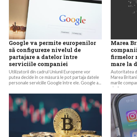
Google va permite europenilor
Marea Br
să configureze nivelul de
companii
partajare a datelor între
firmelor 
serviciile companiei
mare la 
Utilizatorii din cadrul Uniunii Europene vor
Autoritatea d
putea decide în ce măsură le pot partaja datele
Marea Britani
personale serviciile Google între ele. Google a...
marile compan
rivale un acces