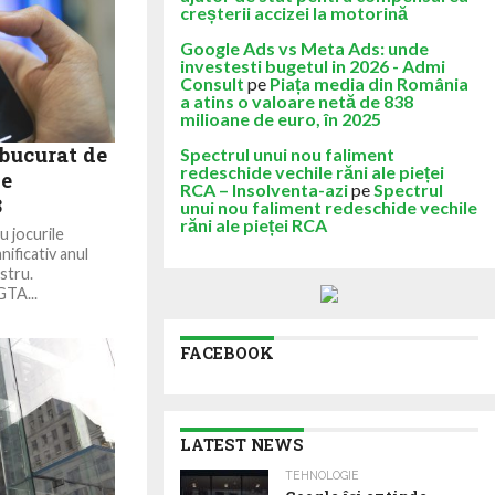
creșterii accizei la motorină
Google Ads vs Meta Ads: unde
investesti bugetul in 2026 - Admi
Consult
pe
Piața media din România
a atins o valoare netă de 838
milioane de euro, în 2025
 bucurat de
Spectrul unui nou faliment
redeschide vechile răni ale pieței
e
RCA – Insolventa-azi
pe
Spectrul
3
unui nou faliment redeschide vechile
răni ale pieței RCA
 jocurile
nificativ anul
estru.
GTA...
FACEBOOK
LATEST NEWS
TEHNOLOGIE