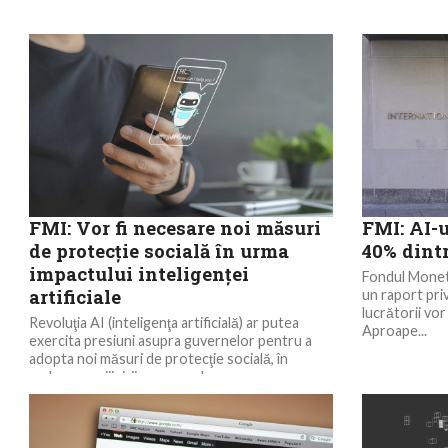
FMI: Vor fi necesare noi măsuri
FMI: AI-u
de protecţie socială în urma
40% dint
impactului inteligenţei
Fondul Monetar
artificiale
un raport pri
lucrătorii vor 
Revoluţia AI (inteligenţa artificială) ar putea
Aproape...
exercita presiuni asupra guvernelor pentru a
adopta noi măsuri de protecţie socială, în
vederea sprijinirii persoanelor...