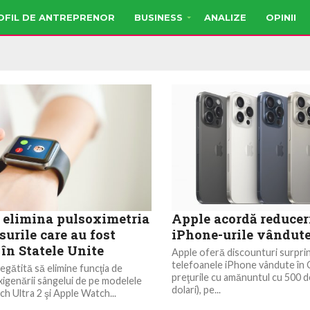
OFIL DE ANTREPRENOR
BUSINESS
ANALIZE
OPINII
 elimina pulsoximetria
Apple acordă reduceri
surile care au fost
iPhone-urile vândute
 în Statele Unite
Apple oferă discounturi surpri
telefoanele iPhone vândute în 
egătită să elimine funcţia de
preţurile cu amănuntul cu 500 d
igenării sângelui de pe modelele
dolari), pe...
h Ultra 2 şi Apple Watch...