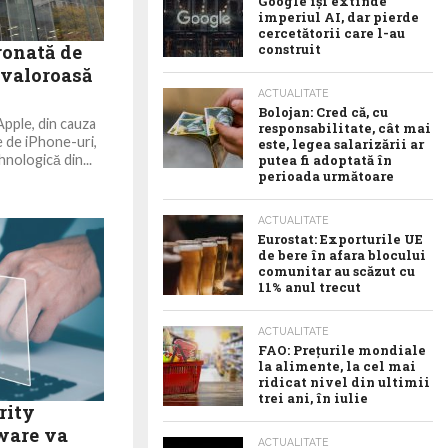
Google îşi extinde
imperiul AI, dar pierde
cercetătorii care l-au
ronată de
construit
 valoroasă
ACTUALITATE
Bolojan: Cred că, cu
Apple, din cauza
responsabilitate, cât mai
e de iPhone-uri,
este, legea salarizării ar
nologică din...
putea fi adoptată în
perioada următoare
ACTUALITATE
Eurostat: Exporturile UE
de bere în afara blocului
comunitar au scăzut cu
11% anul trecut
ACTUALITATE
FAO: Prețurile mondiale
la alimente, la cel mai
ridicat nivel din ultimii
trei ani, în iulie
rity
ware va
ACTUALITATE