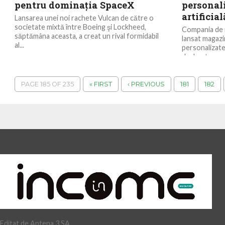
pentru dominaţia SpaceX
personali
artificial
Lansarea unei noi rachete Vulcan de către o
societate mixtă între Boeing şi Lockheed,
Compania de i
săptămâna aceasta, a creat un rival formidabil
lansat magazi
al...
personalizate 
declarat comp
PAGE 185 OF 235
« FIRST
‹ PREVIOUS
181
182
Editat de Antena 3 SA