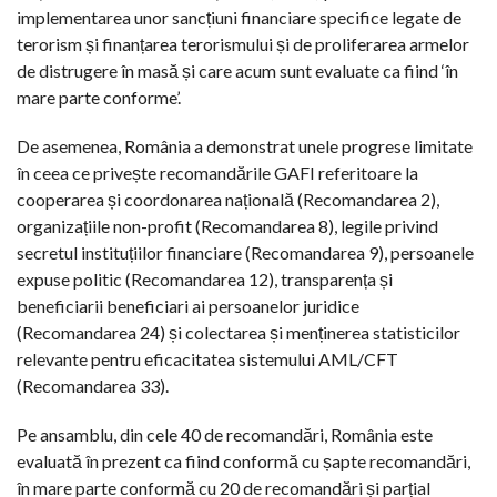
implementarea unor sancțiuni financiare specifice legate de
terorism și finanțarea terorismului și de proliferarea armelor
de distrugere în masă și care acum sunt evaluate ca fiind ‘în
mare parte conforme’.
De asemenea, România a demonstrat unele progrese limitate
în ceea ce privește recomandările GAFI referitoare la
cooperarea și coordonarea națională (Recomandarea 2),
organizațiile non-profit (Recomandarea 8), legile privind
secretul instituțiilor financiare (Recomandarea 9), persoanele
expuse politic (Recomandarea 12), transparența și
beneficiarii beneficiari ai persoanelor juridice
(Recomandarea 24) și colectarea și menținerea statisticilor
relevante pentru eficacitatea sistemului AML/CFT
(Recomandarea 33).
Pe ansamblu, din cele 40 de recomandări, România este
evaluată în prezent ca fiind conformă cu șapte recomandări,
în mare parte conformă cu 20 de recomandări și parțial