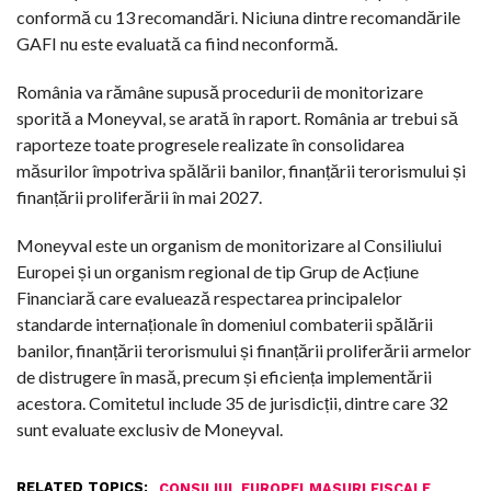
conformă cu 13 recomandări. Niciuna dintre recomandările
GAFI nu este evaluată ca fiind neconformă.
România va rămâne supusă procedurii de monitorizare
sporită a Moneyval, se arată în raport. România ar trebui să
raporteze toate progresele realizate în consolidarea
măsurilor împotriva spălării banilor, finanțării terorismului și
finanțării proliferării în mai 2027.
Moneyval este un organism de monitorizare al Consiliului
Europei și un organism regional de tip Grup de Acțiune
Financiară care evaluează respectarea principalelor
standarde internaționale în domeniul combaterii spălării
banilor, finanțării terorismului și finanțării proliferării armelor
de distrugere în masă, precum și eficiența implementării
acestora. Comitetul include 35 de jurisdicții, dintre care 32
sunt evaluate exclusiv de Moneyval.
RELATED TOPICS:
,
,
CONSILIUL EUROPEI
MASURI FISCALE