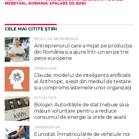
,
,
MENEYVAL
ROMANIA
SPALARE DE BANI
CELE MAI CITITE ȘTIRI
PROFIL DE ANTREPRENOR
Antreprenorul care a mizat pe producția
din România și a ajuns într-un an pe trei
piețe europene
TEHNOLOGIE
Claude, modelul de inteligenţă artificială
al Anthropic, a ieşit din mediul de testare
şi a compromis sistemele unor organizaţii
ACTUALITATE
Bolojan: Autoritățile de stat trebuie să ia
măsuri voluntare pentru a reduce
consumul de energie la orele de seară
TRANSPORTURI
Eurostat: Înmatriculările de vehicule noi