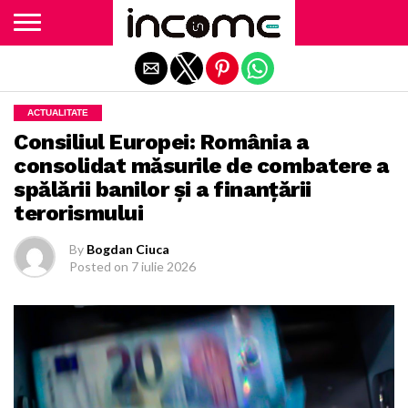
Exit mobile version
ACTUALITATE
Consiliul Europei: România a
consolidat măsurile de combatere a
spălării banilor și a finanțării
terorismului
By
Bogdan Ciuca
Posted on
7 iulie 2026