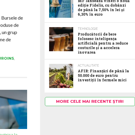
MF lansează vineri o nouă
ediție Fidelis, cu dobânzi
de până la 7,50% în lei și
6,30% în euro
a Bursele de
roduse de
TEHNOLOGIE
, un grup
Producătorii de bere
folosesc inteligența
ane de
artificială pentru a reduce
costurile și a accelera
inovarea
UROINS
,
ACTUALITATE
AFIR: Finanțări de până la
50.000 de euro pentru
investiții în fermele mici
MORE CELE MAI RECENTE ȘTIRI
ectrica la