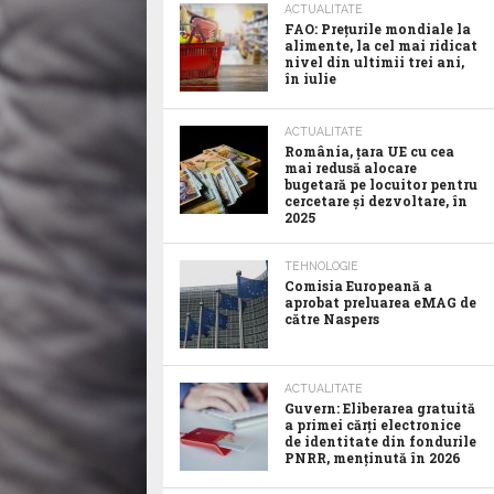
ACTUALITATE
FAO: Prețurile mondiale la
alimente, la cel mai ridicat
nivel din ultimii trei ani,
în iulie
ACTUALITATE
România, țara UE cu cea
mai redusă alocare
bugetară pe locuitor pentru
cercetare și dezvoltare, în
2025
TEHNOLOGIE
Comisia Europeană a
aprobat preluarea eMAG de
către Naspers
ACTUALITATE
Guvern: Eliberarea gratuită
a primei cărți electronice
de identitate din fondurile
PNRR, menținută în 2026