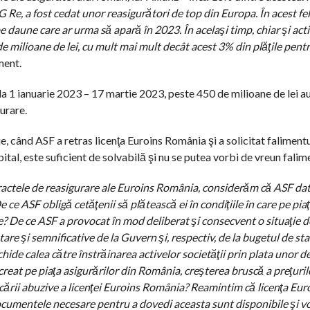
G Re, a fost cedat unor reasigurători de top din Europa. În acest fel
 daune care ar urma să apară în 2023. În acelaşi timp, chiar şi act
e milioane de lei, cu mult mai mult decât acest 3% din plăţile pen
ment.
 1 ianuarie 2023 – 17 martie 2023, peste 450 de milioane de lei au
urare.
, când ASF a retras licenţa Euroins România şi a solicitat falimentu
tal, este suficient de solvabilă şi nu se putea vorbi de vreun falim
tractele de reasigurare ale Euroins România, considerăm că ASF da
 ce ASF obligă cetăţenii să plătească ei în condiţiile în care pe pia
e? De ce ASF a provocat în mod deliberat şi consecvent o situaţie de
re şi semnificative de la Guvern şi, respectiv, de la bugetul de sta
ide calea către înstrăinarea activelor societăţii prin plata unor d
reat pe piaţa asigurărilor din România, creşterea bruscă a preţuril
ocării abuzive a licenţei Euroins România? Reamintim că licenţa Eu
cumentele necesare pentru a dovedi aceasta sunt disponibile şi vor