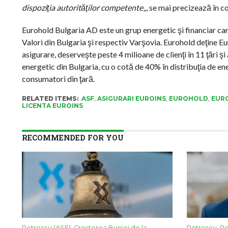
dispoziţia autorităţilor competente
„, se mai precizează în c
Eurohold Bulgaria AD este un grup energetic şi financiar care
Valori din Bulgaria şi respectiv Varşovia. Eurohold deţine
asigurare, deserveşte peste 4 milioane de clienţi în 11 ţări ş
energetic din Bulgaria, cu o cotă de 40% în distribuţia de en
consumatori din ţară.
RELATED ITEMS:
ASF
,
ASIGURARI EUROINS
,
EUROHOLD
,
EUR
LICENTA EUROINS
RECOMMENDED FOR YOU
Petrescu (ASF): Creșterea Bursei de la
Petrescu: Ro