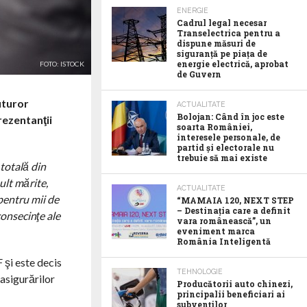
ENERGIE
Cadrul legal necesar
Transelectrica pentru a
dispune măsuri de
siguranță pe piața de
energie electrică, aprobat
FOTO: ISTOCK
de Guvern
uturor
ACTUALITATE
Bolojan: Când în joc este
rezentanţii
soarta României,
interesele personale, de
partid și electorale nu
trebuie să mai existe
 totală din
ult mărite,
ACTUALITATE
 pentru mii de
“MAMAIA 120, NEXT STEP
– Destinația care a definit
consecinţe ale
vara românească”, un
eveniment marca
România Inteligentă
 şi este decis
TEHNOLOGIE
 asigurărilor
Producătorii auto chinezi,
principalii beneficiari ai
subvenților