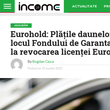
ACTUALITATE
PR
ASIGURĂRI
Eurohold: Plăţile daunelor
locul Fondului de Garant
la revocarea licenţei Eur
By
Bogdan Ciuca
Posted on
31 martie 2023