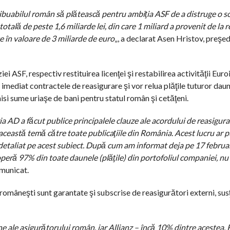
ribuabilul român să plătească pentru ambiţia ASF de a distruge o s
otală de peste 1,6 miliarde lei, din care 1 miliard a provenit de la r
e în valoare de 3 miliarde de euro
„, a declarat Asen Hristov, preşed
ei ASF, respectiv restituirea licenţei şi restabilirea activităţii Eur
i imediat contractele de reasigurare şi vor relua plăţile tuturor dau
isi sume uriaşe de bani pentru statul român şi cetăţeni.
 AD a făcut publice principalele clauze ale acordului de reasigura
această temă către toate publicaţiile din România. Acest lucru ar p
t detaliat pe acest subiect. După cum am informat deja pe 17 februar
peră 97% din toate daunele (plăţile) din portofoliul companiei, nu
omunicat.
româneşti sunt garantate şi subscrise de reasigurători externi, sus
ne ale asigurătorului român, iar Allianz – încă 10% dintre acestea.