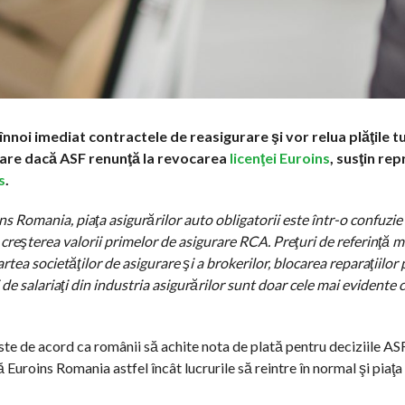
înnoi imediat contractele de reasigurare şi vor relua plăţile t
ntare dacă ASF renunţă la revocarea
licenţei Euroins
, susţin rep
s
.
s Romania, piaţa asigurărilor auto obligatorii este într-o confuzie
creşterea valorii primelor de asigurare RCA. Preţuri de referinţă m
artea societăţilor de asigurare şi a brokerilor, blocarea reparaţiilor
 de salariaţi din industria asigurărilor sunt doar cele mai evidente 
te de acord ca românii să achite nota de plată pentru deciziile ASF
Euroins Romania astfel încât lucrurile să reintre în normal şi piaţa