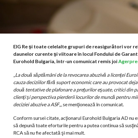
EIG Re şi toate celelalte grupuri de reasigurători vor re
daunelor curente şi viitoare în locul Fondului de Gara
Eurohold Bulgaria, într-un comunicat remis joi
Agerpre
„
La două săptămâni de la revocarea abuzivă a licenţei Euroin
cauza deciziilor fără suport economic care au provocat deja 
două tentative de plafonare a preţurilor eşuate, critici din p
clienţi şi perspectiva pierderii locurilor de muncă pentru mii
deciziei abuzive a ASF
„, se menţionează în comunicat.
Conform sursei citate, acţionarul Eurohold Bulgaria AD nu es
să depună toate eforturile pentru a putea continua să susţină 
RCA să nu fie afectată şi mai mult.