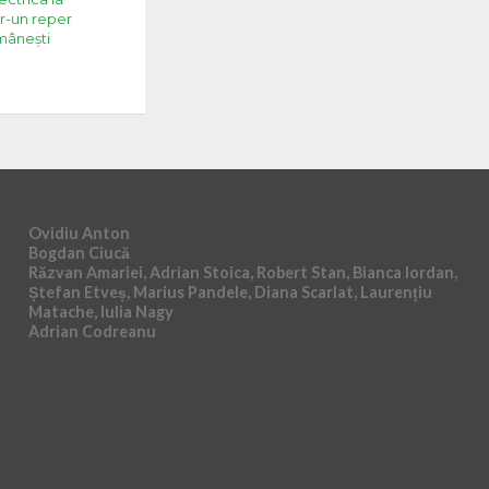
r-un reper
omânești
Ovidiu Anton
Bogdan Ciucă
Răzvan Amariei, Adrian Stoica, Robert Stan, Bianca Iordan,
Ștefan Etveș, Marius Pandele, Diana Scarlat, Laurențiu
Matache, Iulia Nagy
Adrian Codreanu