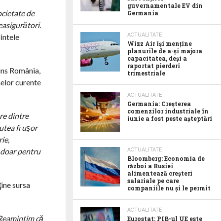
guvernamentale EV din
ocietate de
Germania
easigurători.
ACTUALITATE
intele
Wizz Air își menține
planurile de a-și majora
capacitatea, deși a
raportat pierderi
oins România,
trimestriale
nelor curente
ACTUALITATE
Germania: Creșterea
comenzilor industriale în
re dintre
iunie a fost peste așteptări
utea fi uşor
ie,
ACTUALITATE
 doar pentru
Bloomberg: Economia de
război a Rusiei
alimentează creșteri
salariale pe care
ţine sursa
companiile nu și le permit
ACTUALITATE
 Reamintim că
Eurostat: PIB-ul UE este