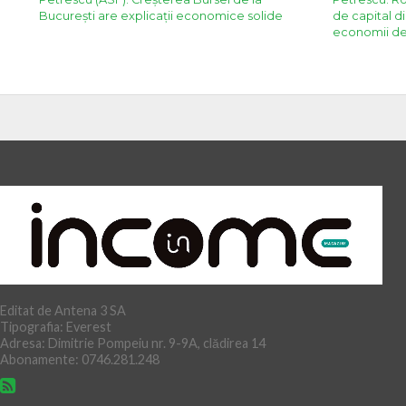
București are explicații economice solide
de capital d
economii de
Editat de Antena 3 SA
Tipografia: Everest
Adresa: Dimitrie Pompeiu nr. 9-9A, clădirea 14
Abonamente: 0746.281.248