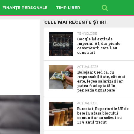
FINANȚE PERSONALE
TIMP LIBER
CELE MAI RECENTE ȘTIRI
TEHNOLOGIE
Google îşi extinde
imperiul AI, dar pierde
cercetătorii care l-au
construit
ACTUALITATE
Bolojan: Cred că, cu
responsabilitate, cât mai
este, legea salarizării ar
putea fi adoptată în
perioada următoare
ACTUALITATE
Eurostat: Exporturile UE de
bere în afara blocului
comunitar au scăzut cu
11% anul trecut