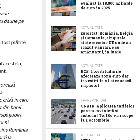
evaluat la 18.800 miliarde
,
de euro în 2025
ivele
tru daune pe
ACTUALITATE
Eurostat: România, Belgia
și Germania, singurele
 fost plătite
state membre UE unde au
scăzut vânzările cu
amănuntul, în iunie
l acesteia,
ACTUALITATE
ent.
BCE: Incertitudinile
afectează zona euro dar
investițiile AI atenuează
torează
impactul
ţa
 criză în care
TRANSPORTURI
CNAIR: Aplicarea tarifelor
t din banii
pentru rovinietă și
espăgubiri
sistemul TollRo va începe
la 1 octombrie
or şi
roins România
ACTUALITATE
 fi la