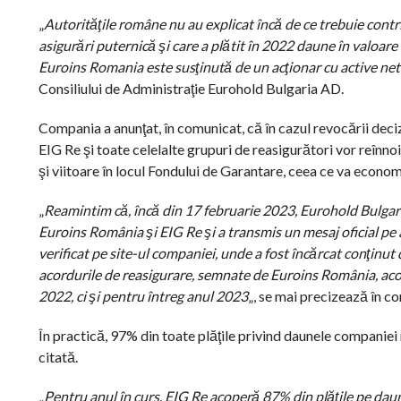
„
Autorităţile române nu au explicat încă de ce trebuie cont
asigurări puternică şi care a plătit în 2022 daune în valoare t
Euroins Romania este susţinută de un acţionar cu active net
Consiliului de Administraţie Eurohold Bulgaria AD.
Compania a anunţat, în comunicat, că în cazul revocării decizi
EIG Re şi toate celelalte grupuri de reasigurători vor reînno
şi viitoare în locul Fondului de Garantare, ceea ce va econom
„
Reamintim că, încă din 17 februarie 2023, Eurohold Bulgaria
Euroins România şi EIG Re şi a transmis un mesaj oficial pe 
verificat pe site-ul companiei, unde a fost încărcat conţinu
acordurile de reasigurare, semnate de Euroins România, aco
2022, ci şi pentru întreg anul 2023
„, se mai precizează în c
În practică, 97% din toate plăţile privind daunele companiei 
citată.
„
Pentru anul în curs, EIG Re acoperă 87% din plăţile pe dau