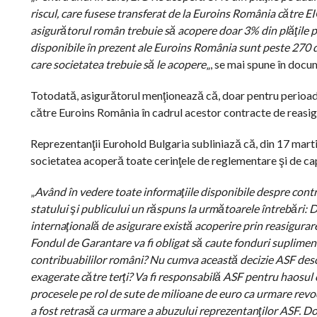
riscul, care fusese transferat de la Euroins România către EI
asigurătorul român trebuie să acopere doar 3% din plăţile pe
disponibile în prezent ale Euroins România sunt peste 270 d
care societatea trebuie să le acopere
„, se mai spune în docu
Totodată, asigurătorul menţionează că, doar pentru perioada
către Euroins România în cadrul acestor contracte de reasig
Reprezentanţii Eurohold Bulgaria subliniază că, din 17 martie
societatea acoperă toate cerinţele de reglementare şi de capi
„
Având în vedere toate informaţiile disponibile despre con
statului şi publicului un răspuns la următoarele întrebări: De
internaţională de asigurare există acoperire prin reasigurar
Fondul de Garantare va fi obligat să caute fonduri suplimenta
contribuabililor români? Nu cumva această decizie ASF desch
exagerate către terţi? Va fi responsabilă ASF pentru haosul c
procesele pe rol de sute de milioane de euro ca urmare rev
a fost retrasă ca urmare a abuzului reprezentanţilor ASF. Do