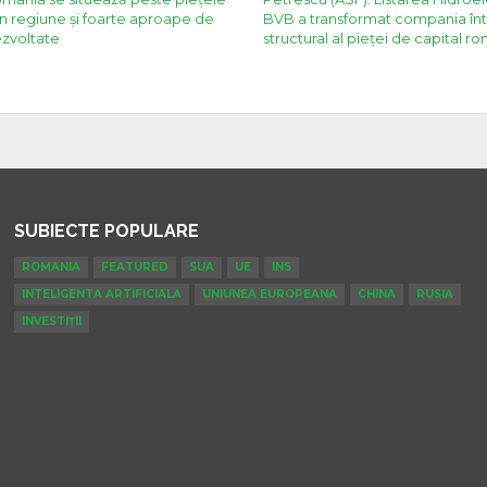
in regiune și foarte aproape de
BVB a transformat compania înt
zvoltate
structural al pieței de capital r
SUBIECTE POPULARE
ROMANIA
FEATURED
SUA
UE
INS
INTELIGENTA ARTIFICIALA
UNIUNEA EUROPEANA
CHINA
RUSIA
INVESTIȚII