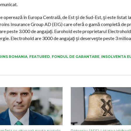
omunicat.
 operează în Europa Centrală, de Est şi de Sud-Est, şi este listat l
 Euroins Insurance Group AD (EIG) care oferă o gamă completă de p
i are peste 3.000 de angajaţi. Eurohold este proprietarul Electrohold
ergie. Electrohold are 3000 de angajaţi şi deserveşte peste 3 milio
OINS ROMANIA
,
FEATURED
,
FONDUL DE GARANTARE
,
INSOLVENTA E
mânia se situează peste piețele
Petrescu (ASF): Listarea Hidroel