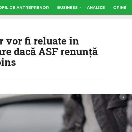
OFIL DE ANTREPRENOR
BUSINESS
ANALIZE
OPINII
 vor fi reluate în
are dacă ASF renunţă
oins